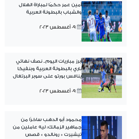
أمين عمر حكمًا لمباراة الهلال
والشباب بالبطولة العربية
09 أغسطس 2023
أبرز مباريات اليوم.. نصف نهائي
ناري بالبطولة العربية وبنفيكا
ينافس بورتو على سوبر البرتغال
09 أغسطس 2023
محمود أبو الدهب ساخرًا من
جماهير الزمالك: ليه عاملين من
تيشيرت « رونالدو » قصص