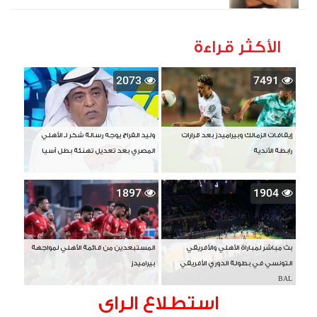
الأكثر قراءة
2073
7491
إيقافات الزمالك وبيراميدز بعد قرارات
وليد الفراج يوجه رسالة شكر لـ الأهلي
رابطة الأندية
المصري بعد تعديل تهنئة بطل آسيا
1897
1904
بث مباشر لمباراة الأهلي والأفريقي
المستبعدين من قائمة الأهلي لمواجهة
التونسي في بطولة الدوري الأفريقي
بيراميدز
BAL
استطلاع الراى