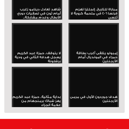
مباراة للتاريخ.. إنجلترا تهزم
شاهد تعادل دينامو زغرب
فرنسا 6-4 في ملحمة كروية لا
أمام ثون في تصفيات دوري
تُنسى
الأبطال وعدم مشاركة...
إمبولو يتلقى أغرب بطاقة
لا يتوقف.. حمزة عبد الكريم
حمراء في المونديال أمام
يسجل هدفه الثاني في ودية
الأرجنتين
برشلونة
هدف جوردون الأول في مرمى
بداية مثالية.. حمزة عبد الكريم
الأرجنتين
يهز شباك برمنجهام من
علامة الجزاء