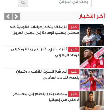
آخر الأخبار
vious
Next
الزمالك يتخذ إجراءات قانونية ضد
خبر
صحفي بسبب الإساءة إلى لاعبي الفريق
أشرف داري يقترب من العودة إلى
خبر
الوداد المغربي
المرشح السابق للأهلي.. رشدان
خبر
ينضم للوداد المغربي
منصف بقرار ينضم إلى معسكر
خبر
الأهلي في إسبانيا