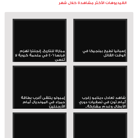
الفيديوهات الأكثر مشاهدة خلال شهر
إسبانيا تطيح ببلجيكا في
مباراة للتاريخ.. إنجلترا تهزم
الوقت القاتل
فرنسا 6-4 في ملحمة كروية لا
تُنسى
شاهد تعادل دينامو زغرب
إمبولو يتلقى أغرب بطاقة
أمام ثون في تصفيات دوري
حمراء في المونديال أمام
الأبطال وعدم مشاركة...
الأرجنتين