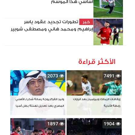
أساسي هذا الموسم
تطورات تجديد عقود ياسر
خبر
إبراهيم ومحمد هاني ومصطفى شوبير
الأكثر قراءة
2073
7491
إيقافات الزمالك وبيراميدز بعد قرارات
وليد الفراج يوجه رسالة شكر لـ الأهلي
رابطة الأندية
المصري بعد تعديل تهنئة بطل آسيا
1897
1904