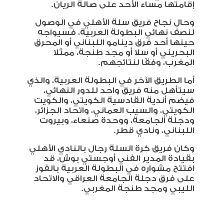
إقامتها مساء الأحد على صالة الريان.
وحال نجاح فريق سلة الأهلي في الوصول
لنصف نهائي البطولة العربية، فسيواجه
حينها أحد فرق دينامو اللبناني أو المحرق
البحريني أو سلا أو مجد طنجة، ممثلا
المغرب، وفقًا لنتائجهم.
أما الطريق الآخر في البطولة العربية، والذي
سيتأهل منه فريق واحد للدور النهائي،
فيضم أندية القادسية الكويتي، والكويت
الكويتي، والسيب العماني، واتحاد الجزائر،
ودجلة الجامعة، ووحدة صنعاء، وبيروت
اللبناني، ونادي قطر.
وكان فريق كرة السلة رجال بالنادي الأهلي
بقيادة المدير الفني أوجستي بوش، قد
افتتح مشواره في البطولة العربية بالفوز
على فرق دجلة الجامعة العراقي والاتحاد
الليبي ومجد طنجة المغربي.