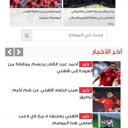
بث مباشر لمباراة الأهلي والأفريقي
المستبعدين من قائمة الأهلي
التونسي في بطولة الدوري الأفريقي
لمواجهة بيراميدز
BAL
آخر الأخبار
vious
Next
أحمد عبد القادر يحسم موقفه من
خبر
العودة إلى الأهلي
سبب ابتعاد الأهلي عن ضم أكرم
خبر
توفيق
الأهلي يعلنها: لا بيع لأي لاعب
خبر
أساسي هذا الموسم