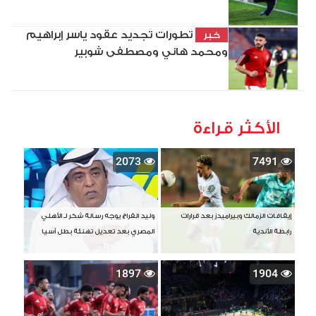
تطورات تجديد عقود ياسر إبراهيم
خبر
ومحمد هاني ومصطفى شوبير
الأكثر قراءة
2073
7491
إيقافات الزمالك وبيراميدز بعد قرارات
وليد الفراج يوجه رسالة شكر لـ الأهلي
رابطة الأندية
المصري بعد تعديل تهنئة بطل آسيا
1897
1904