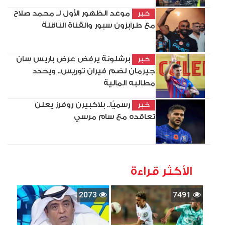
موعد الظهور الأول لـ محمد صلاح
خبر
مع طرابزون سبور والقناة الناقلة
برشلونة يرفض عرض باريس سان
خبر
جيرمان لضم فيران توريس.. ويحدد
مطالبه المالية
رسميًا.. بلاكبيرن روفرز يعلن
خبر
تعاقده مع سام مرسي
الأكثر قراءة
2073
7491