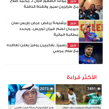
موعد الظهور الأول لـ محمد صلاح
خبر
مع طرابزون سبور والقناة الناقلة
برشلونة يرفض عرض باريس سان
خبر
جيرمان لضم فيران توريس.. ويحدد
مطالبه المالية
رسميًا.. بلاكبيرن روفرز يعلن تعاقده
خبر
مع سام مرسي
الأكثر قراءة
2073
7491
إيقافات الزمالك وبيراميدز بعد قرارات
وليد الفراج يوجه رسالة شكر لـ الأهلي