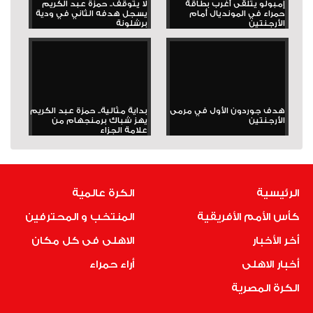
إمبولو يتلقى أغرب بطاقة
لا يتوقف.. حمزة عبد الكريم
حمراء في المونديال أمام
يسجل هدفه الثاني في ودية
الأرجنتين
برشلونة
هدف جوردون الأول في مرمى
بداية مثالية.. حمزة عبد الكريم
الأرجنتين
يهز شباك برمنجهام من
علامة الجزاء
الرئيسية
الكرة عالمية
كأس الأمم الأفريقية
المنتخب و المحترفين
أخر الأخبار
الاهلى فى كل مكان
أخبار الاهلى
أراء حمراء
الكرة المصرية