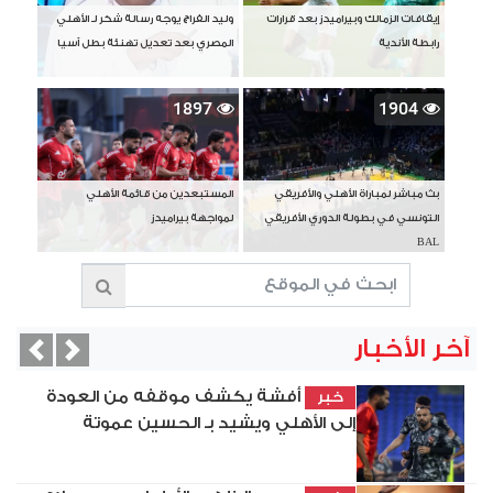
إيقافات الزمالك وبيراميدز بعد قرارات
وليد الفراج يوجه رسالة شكر لـ الأهلي
رابطة الأندية
المصري بعد تعديل تهنئة بطل آسيا
1897
1904
بث مباشر لمباراة الأهلي والأفريقي
المستبعدين من قائمة الأهلي
التونسي في بطولة الدوري الأفريقي
لمواجهة بيراميدز
BAL
آخر الأخبار
vious
Next
أفشة يكشف موقفه من العودة
خبر
إلى الأهلي ويشيد بـ الحسين عموتة