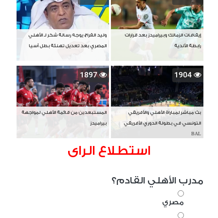
إيقافات الزمالك وبيراميدز بعد قرارات
وليد الفراج يوجه رسالة شكر لـ الأهلي
رابطة الأندية
المصري بعد تعديل تهنئة بطل آسيا
1897
1904
بث مباشر لمباراة الأهلي والأفريقي
المستبعدين من قائمة الأهلي لمواجهة
التونسي في بطولة الدوري الأفريقي
بيراميدز
BAL
استطلاع الراى
مدرب الأهلي القادم؟
مصري