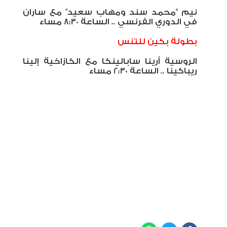
نيم "محمد سند ومهاب سعيد" مع ساران
في الدوري الفرنسي .. الساعة 8:30 مساء
بطولة بكين للتنس
الروسية أرينا سابالينكا مع الكازاخية إلينا
ريباكينا .. الساعة 2:30 مساء