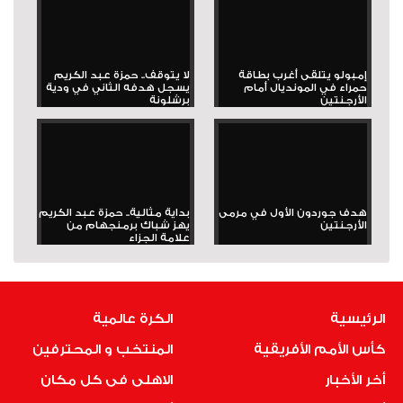
إمبولو يتلقى أغرب بطاقة
لا يتوقف.. حمزة عبد الكريم
حمراء في المونديال أمام
يسجل هدفه الثاني في ودية
الأرجنتين
برشلونة
هدف جوردون الأول في مرمى
بداية مثالية.. حمزة عبد الكريم
الأرجنتين
يهز شباك برمنجهام من
علامة الجزاء
الرئيسية
الكرة عالمية
كأس الأمم الأفريقية
المنتخب و المحترفين
أخر الأخبار
الاهلى فى كل مكان