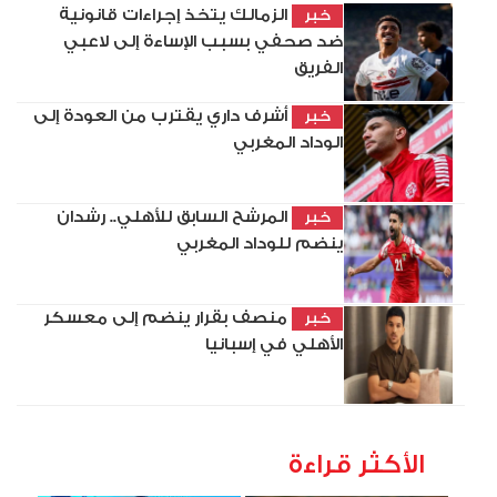
الزمالك يتخذ إجراءات قانونية
خبر
ضد صحفي بسبب الإساءة إلى لاعبي
الفريق
أشرف داري يقترب من العودة إلى
خبر
الوداد المغربي
المرشح السابق للأهلي.. رشدان
خبر
ينضم للوداد المغربي
منصف بقرار ينضم إلى معسكر
خبر
الأهلي في إسبانيا
الأكثر قراءة