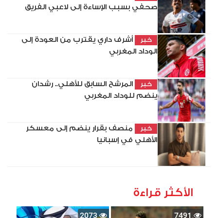
صحفي بسبب الإساءة إلى لاعبي الفريق
أشرف داري يقترب من العودة إلى
خبر
الوداد المغربي
المرشح السابق للأهلي.. رشدان
خبر
ينضم للوداد المغربي
منصف بقرار ينضم إلى معسكر
خبر
الأهلي في إسبانيا
الأكثر قراءة
2073
7491