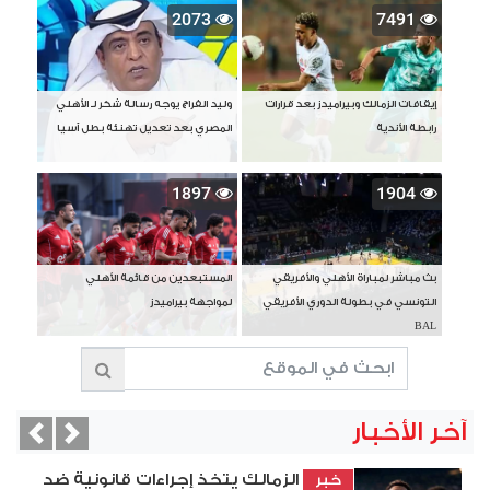
2073
7491
إيقافات الزمالك وبيراميدز بعد قرارات
وليد الفراج يوجه رسالة شكر لـ الأهلي
رابطة الأندية
المصري بعد تعديل تهنئة بطل آسيا
1897
1904
بث مباشر لمباراة الأهلي والأفريقي
المستبعدين من قائمة الأهلي
التونسي في بطولة الدوري الأفريقي
لمواجهة بيراميدز
BAL
آخر الأخبار
vious
Next
الزمالك يتخذ إجراءات قانونية ضد
خبر