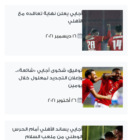
أجايي يعلن نهاية تعاقده مع
الأهلي
16 ديسمبر 2021
توفيق: شكوى أجايي «شائعة»..
وإعلان التجديد لمعلول خلال
يومين
26 أكتوبر 2021
أجايي يساند الأهلي أمام الحرس
الوطني من ملعب السلام