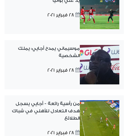
يد علي بواليا
28 فبراير 2021
موسيماني يمدح أجايي: يملك
الشخصية
28 فبراير 2021
من رأسية رائعة - أجايي يسجل
هدف التعادل للأهلي في شباك
الطلائع
28 فبراير 2021