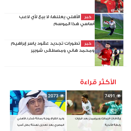
الأهلي يعلنها: لا بيع لأي لاعب
خبر
أساسي هذا الموسم
تطورات تجديد عقود ياسر إبراهيم
خبر
ومحمد هاني ومصطفى شوبير
الأكثر قراءة
2073
7491
إيقافات الزمالك وبيراميدز بعد قرارات
وليد الفراج يوجه رسالة شكر لـ الأهلي
رابطة الأندية
المصري بعد تعديل تهنئة بطل آسيا