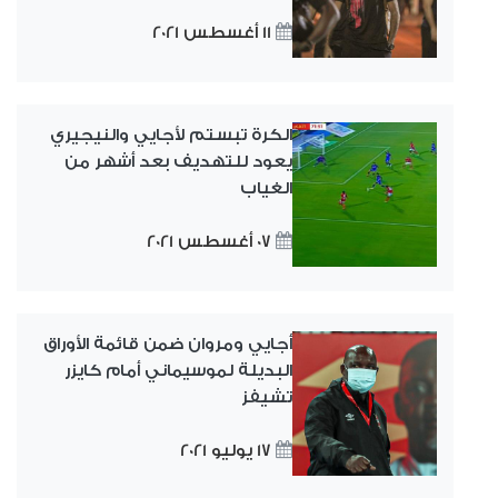
11 أغسطس 2021
الكرة تبستم لأجايي والنيجيري
يعود للتهديف بعد أشهر من
الغياب
07 أغسطس 2021
أجايي ومروان ضمن قائمة الأوراق
البديلة لموسيماني أمام كايزر
تشيفز
17 يوليو 2021