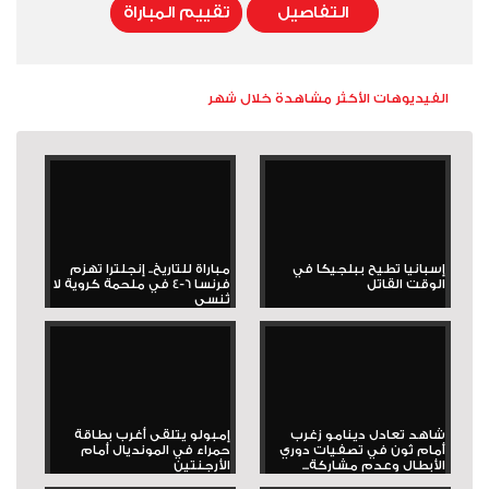
التفاصيل
تقييم المباراة
الفيديوهات الأكثر مشاهدة خلال شهر
إسبانيا تطيح ببلجيكا في
مباراة للتاريخ.. إنجلترا تهزم
الوقت القاتل
فرنسا 6-4 في ملحمة كروية لا
تُنسى
شاهد تعادل دينامو زغرب
إمبولو يتلقى أغرب بطاقة
أمام ثون في تصفيات دوري
حمراء في المونديال أمام
الأبطال وعدم مشاركة...
الأرجنتين