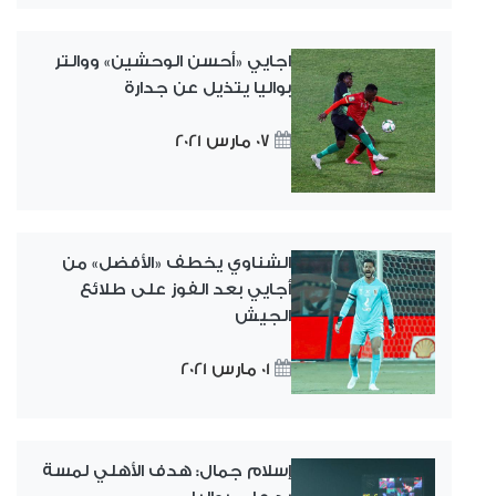
اجايي «أحسن الوحشين» ووالتر
بواليا يتذيل عن جدارة
07 مارس 2021
الشناوي يخطف «الأفضل» من
أجايي بعد الفوز على طلائع
الجيش
01 مارس 2021
إسلام جمال: هدف الأهلي لمسة