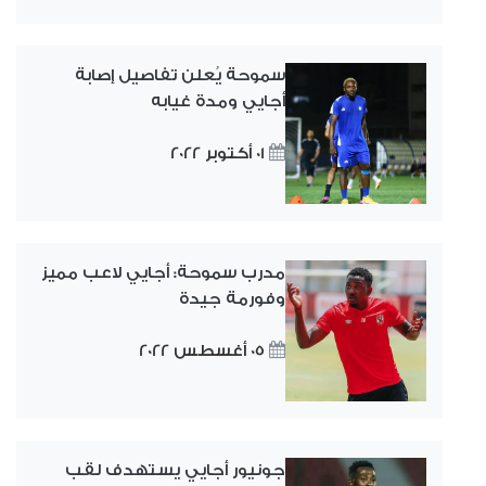
سموحة يُعلن تفاصيل إصابة
أجايي ومدة غيابه
01 أكتوبر 2022
مدرب سموحة: أجايي لاعب مميز
وفورمة جيدة
05 أغسطس 2022
جونيور أجايي يستهدف لقب