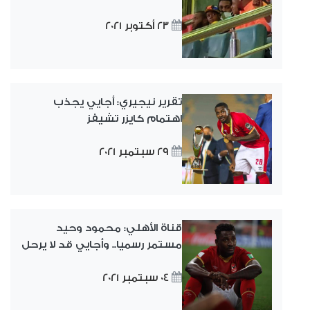
23 أكتوبر 2021
تقرير نيجيري: أجايي يجذب
اهتمام كايزر تشيفز
29 سبتمبر 2021
قناة الأهلي: محمود وحيد
مستمر رسميا.. وأجايي قد لا يرحل
04 سبتمبر 2021