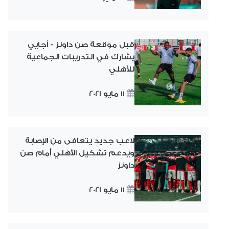
قبل موقعة صن داونز - أجايي
يشارك في التدريبات الجماعية
للأهلي
11 مايو 2021
لاعب جديد يتعافى من الإصابة
ويدعم تشكيل الأهلي أمام صن
داونز
11 مايو 2021