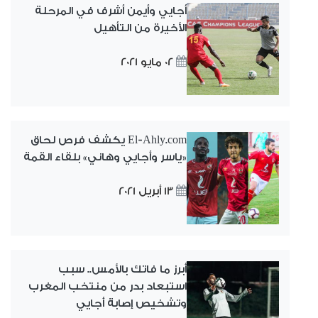
أجايي وأيمن أشرف في المرحلة
الأخيرة من التأهيل
02 مايو 2021
El-Ahly.com يكشف فرص لحاق
«ياسر وأجايي وهاني» بلقاء القمة
13 أبريل 2021
أبرز ما فاتك بالأمس.. سبب
استبعاد بدر من منتخب المغرب
وتشخيص إصابة أجايي