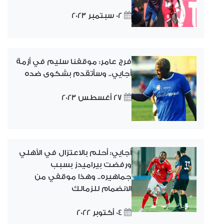
02 سبتمبر 2023
فرج عامر: موقفنا سليم في أزمة
أجايي.. وسأتقدم بشكوى ضده
27 أغسطس 2023
أجايي: أحلم بالاعتزال في الأهلي
ورفضت بيراميدز بسبب
جماهيره.. وهذا موقفي من
الانضمام للزمالك
04 أكتوبر 2022