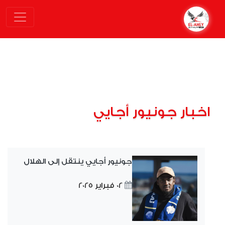
اخبار جونيور أجايي
جونيور أجايي ينتقل إلى الهلال
02 فبراير 2025