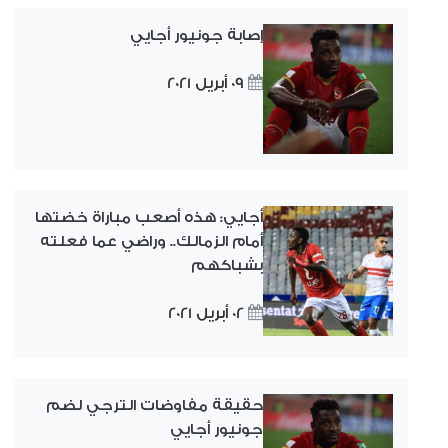
إصابة جونيور أجايي
09 أبريل 2021
أجايي: هذه أصعب مباراة خضتها
أمام الزمالك.. وراضي عما فعلته
بشباكهم
02 أبريل 2021
حقيقة مفاوضات الترجي لضم
جونيور أجايي