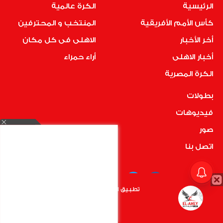
الرئيسية
الكرة عالمية
كأس الأمم الأفريقية
المنتخب و المحترفين
أخر الأخبار
الاهلى فى كل مكان
أخبار الاهلى
أراء حمراء
الكرة المصرية
بطولات
فيديوهات
صور
اتصل بنا
تطبيق الأهلي.كوم متاح الأن
أضغط هنا
COPYRIGHT © 2019 RedMedia | ALL RIGHTS RESERVED