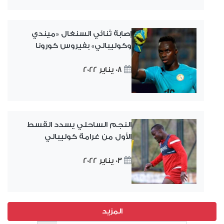
إصابة ثنائي السنغال «ميندي
وكوليبالي» بفيروس كورونا
08 يناير 2022
النجم الساحلي يسدد القسط
الأول من غرامة كوليبالي
03 يناير 2022