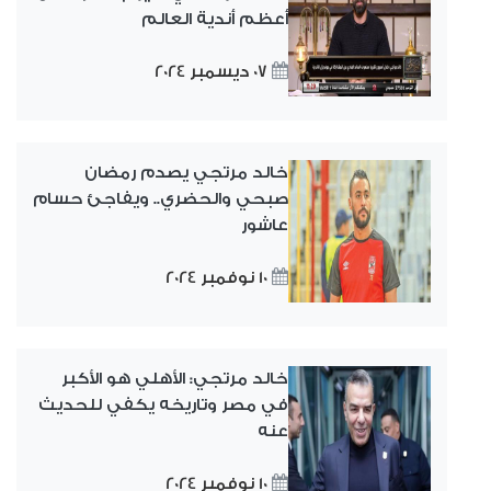
أعظم أندية العالم
07 ديسمبر 2024
خالد مرتجي يصدم رمضان
صبحي والحضري.. ويفاجئ حسام
عاشور
10 نوفمبر 2024
خالد مرتجي: الأهلي هو الأكبر
في مصر وتاريخه يكفي للحديث
عنه
10 نوفمبر 2024