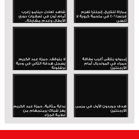
مباراة للتاريخ.. إنجلترا تهزم
شاهد تعادل دينامو زغرب
فرنسا 6-4 في ملحمة كروية لا
أمام ثون في تصفيات دوري
تُنسى
الأبطال وعدم مشاركة...
إمبولو يتلقى أغرب بطاقة
لا يتوقف.. حمزة عبد الكريم
حمراء في المونديال أمام
يسجل هدفه الثاني في ودية
الأرجنتين
برشلونة
هدف جوردون الأول في مرمى
بداية مثالية.. حمزة عبد الكريم
الأرجنتين
يهز شباك برمنجهام من
علامة الجزاء