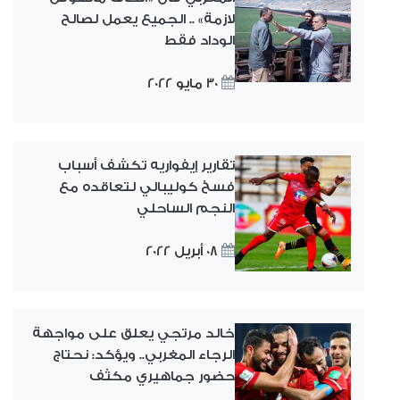
لازمة» .. الجميع يعمل لصالح
الوداد فقط
30 مايو 2022
تقارير إيفواريه تكشف أسباب
فسخ كوليبالي لتعاقده مع
النجم الساحلي
08 أبريل 2022
خالد مرتجي يعلق على مواجهة
الرجاء المغربي.. ويؤكد: نحتاج
حضور جماهيري مكثف