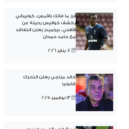
أبرز ما فاتك بالأمس.. كوليبالي
يكشف كواليس رحيله عن
الأهلي.. بيراميدز يعلن التعاقد
مع حامد حمدان
04 يناير 2026
خالد مرتجي يعلن التحرك
قانونيا
13 نوفمبر 2025