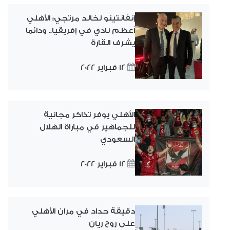
إنفانتينو لخالد مرتجي: الأهلي
أعظم نادي في إفريقيا.. ودائما
يشرف القارة
12 فبراير 2022
الأهلي يوفر تذاكر مجانية
للجماهير في مباراة الهلال
السعودي
12 فبراير 2022
دقيقة حداد في مران الأهلي
على روح ريان