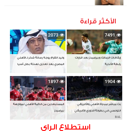
الأكثر قراءة
2073
7491
إيقافات الزمالك وبيراميدز بعد قرارات
وليد الفراج يوجه رسالة شكر لـ الأهلي
رابطة الأندية
المصري بعد تعديل تهنئة بطل آسيا
1897
1904
بث مباشر لمباراة الأهلي والأفريقي
المستبعدين من قائمة الأهلي لمواجهة
التونسي في بطولة الدوري الأفريقي
بيراميدز
BAL
استطلاع الراى