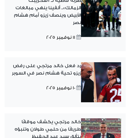
ضربة قاضية لـ «سكريبت
الزمالك».. ألفينا ينهي مبالغات
الأبيض وينصف زيزو أمام هشام
نصر
11 نوفمبر 2025
رد فعل خالد مرتجي على رفض
زيزو تحية هشام نصر في السوبر
10 نوفمبر 2025
خالد مرتجي يكشف موقفًا
طريفًا من حلمي طولان وتنبؤه
بتألق سيد عبد الحفيظ