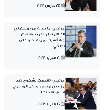
24 مارس 2023
مرتجي: ما حدث من مسئولي
الهلال يدل على جهلهم..
و«اتقهرت» من فيديو علي
لطفي
20 فبراير 2023
مرتجي: تقدمت بشكوي ضد
مرتضي منصور ولكن المحامي
اتبلغ بسحبها
20 فبراير 2023