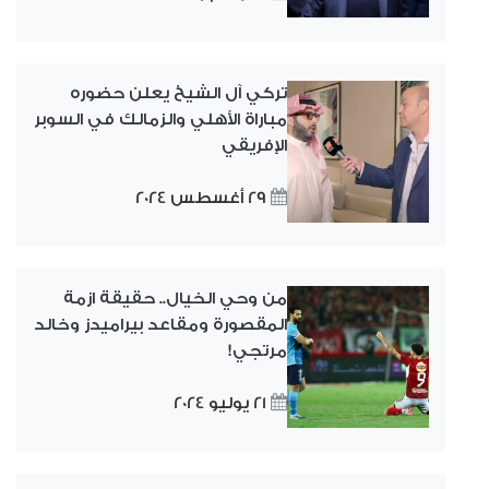
تركي آل الشيخ يعلن حضوره
مباراة الأهلي والزمالك في السوبر
الإفريقي
29 أغسطس 2024
من وحي الخيال.. حقيقة ازمة
المقصورة ومقاعد بيراميدز وخالد
مرتجي!
21 يوليو 2024