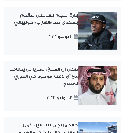
إدارة النجم الساحلي تتقدم
بشكوى ضد «الهارب» كوليبالي
10 يوليو 2022
تركي آل الشيخ: ألميريا لن يتعاقد
مع أي لاعب موجود في الدوري
المصري
03 يونيو 2022
خالد مرتجي للسفير: الأمن
المغربي قال «الكاف مالهوش