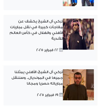
تركي آل الشيخ يكشف عن
مفاجآت كبيرة في نقل مباريات
الأهلي والهلال في كأس العالم
للأندية
22 فبراير 2025
تركي آل الشيخ: الأهلي يمثلنا
جميعا في المونديال.. وسننقل
مبارياته حصريا ومجانا
19 فبراير 2025