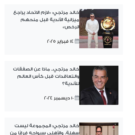
خالد مرتجي: «لازم الاتحاد يراجع
ميزانية الأندية قبل منحهم
الرخص»
14 فبراير 2025
خالد مرتجي.. ماذا عن الصفقات
والتعاقدات قبل كأس العالم
للأندية؟
10 ديسمبر 2024
خالد مرتجي: المجموعة ليست
سهلة، والأهلي سيواجه فرقًا من