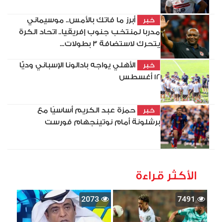
أبرز ما فاتك بالأمس.. موسيماني
خبر
مدربا لمنتخب جنوب إفريقيا.. اتحاد الكرة
يتحرك لاستضافة 3 بطولات...
الأهلي يواجه بادالونا الإسباني وديًّا
خبر
12 أغسطس
حمزة عبد الكريم أساسيًا مع
خبر
برشلونة أمام نوتينجهام فورست
الأكثر قراءة
2073
7491