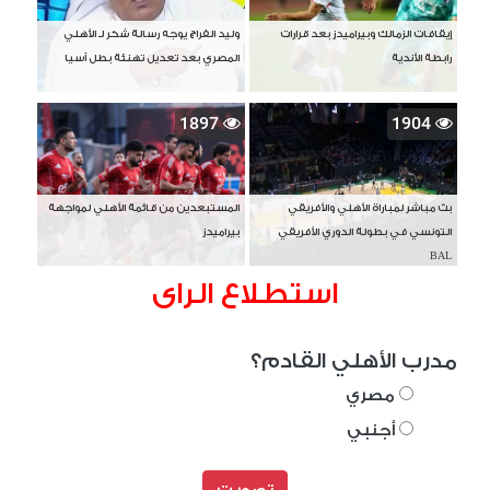
إيقافات الزمالك وبيراميدز بعد قرارات
وليد الفراج يوجه رسالة شكر لـ الأهلي
رابطة الأندية
المصري بعد تعديل تهنئة بطل آسيا
1897
1904
بث مباشر لمباراة الأهلي والأفريقي
المستبعدين من قائمة الأهلي لمواجهة
التونسي في بطولة الدوري الأفريقي
بيراميدز
BAL
استطلاع الراى
مدرب الأهلي القادم؟
مصري
أجنبي