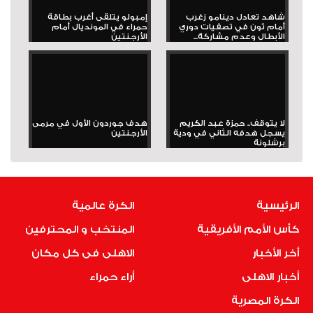
شاهد تعادل دينامو زغرب
إمبولو يتلقى أغرب بطاقة
أمام ثون في تصفيات دوري
حمراء في المونديال أمام
الأبطال وعدم مشاركة...
الأرجنتين
لا يتوقف.. حمزة عبد الكريم
هدف جوردون الأول في مرمى
يسجل هدفه الثاني في ودية
الأرجنتين
برشلونة
الرئيسية
الكرة عالمية
كأس الأمم الأفريقية
المنتخب و المحترفين
أخر الأخبار
الاهلى فى كل مكان
أخبار الاهلى
أراء حمراء
الكرة المصرية