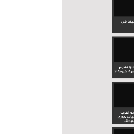
جيكا في
لترا تهزم
ي ملحمة كروية لا
و زغرب
يات دوري
كة...