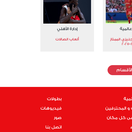
عالمية
إدارة الأهلي
جليزي الممتاز
ألعاب الصالات
2
لأقسام
لمية
بطولات
و المحترفين
فيديوهات
فى كل مكان
صور
ء
اتصل بنا