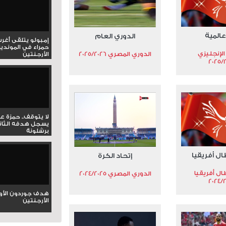
عالمية
الدوري العام
إمبولو يتلقى أغر
حمراء في المونديا
الإنجليزي
الدوري المصري 2025/2026
الأرجنتين
2025/
لا يتوقف.. حمزة ع
يسجل هدفه الثان
برشلونة
ال أفريقيا
إتحاد الكرة
ال أفريقيا
الدوري المصري 2024/2025
2024/
هدف جوردون الأو
الأرجنتين