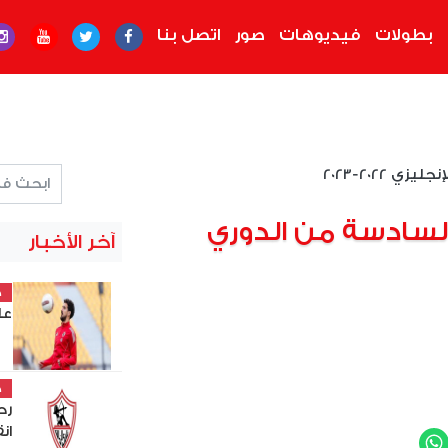
بطولات
فيديوهات
صور
اتصل بنا
يزي 2022-2023
لسادسة من الدوري
آخر الأخبار
خ
عل
خ
رح
ان
WhatsApp
Twit