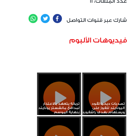
11 :عدد الملفات
WhatsApp
Twitter
Facebook
شارك عبر قنوات التواصل
فيديوهات الألبوم
تصديات ديخيا تقود
تريكه يتعهد بالاعتذار
اليونايتد للفوز على
لمدافع مانشستر يونايتد
ويستهام بهدف راشفورد
بنهاية الموسم