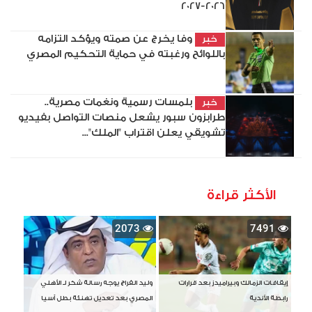
2026-2027
وفا يخرج عن صمته ويؤكد التزامه
خبر
باللوائح ورغبته في حماية التحكيم المصري
بلمسات رسمية ونغمات مصرية..
خبر
طرابزون سبور يشعل منصات التواصل بفيديو
تشويقي يعلن اقتراب "الملك"...
الأكثر قراءة
2073
7491
إيقافات الزمالك وبيراميدز بعد قرارات
وليد الفراج يوجه رسالة شكر لـ الأهلي
رابطة الأندية
المصري بعد تعديل تهنئة بطل آسيا