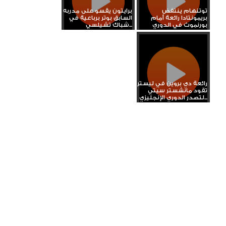
توتنهام ينتفض
برايتون يقسو على مدربه
بريمونتادا رائعة أمام
السابق بوتر برباعية في
بورنموث في الدوري
شباك تشيلسي...
الإنجليزي
رائعة دي بروين في ليستر
تقود مانشستر سيتي
لتصدر الدوري الإنجليزي...