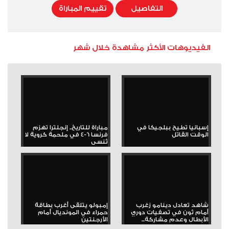
التفاصيل
تقييم المباراة
الفيديوهات الأكثر مشاهدة خلال شهر
إسبانيا تطيح ببلجيكا في
مباراة للتاريخ.. إنجلترا تهزم
الوقت القاتل
فرنسا 6-4 في ملحمة كروية لا
تُنسى
شاهد تعادل دينامو زغرب
إمبولو يتلقى أغرب بطاقة
أمام ثون في تصفيات دوري
حمراء في المونديال أمام
الأبطال وعدم مشاركة...
الأرجنتين