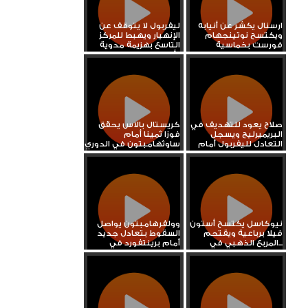
ارسنال يكشر عن أنيابه
ليفربول لا يتوقف عن
ويكتسح نوتينجهام
الإنهيار ويهبط للمركز
فورست بخماسية
التاسع بهزيمة مدوية
أمام...
صلاح يعود للتهديف في
كريستال بالاس يحقق
البريميرليج ويسجل
فوزا ثمينا أمام
التعادل لليفربول أمام
ساوثهامبتون في الدوري
ليدز...
الإنجليزي
نيوكاسل يكتسح أستون
وولفرهامبتون يواصل
فيلا برباعية ويقتحم
السقوط بتعادل جديد
المربع الذهبي في...
أمام برينتفورد في
الدوري...