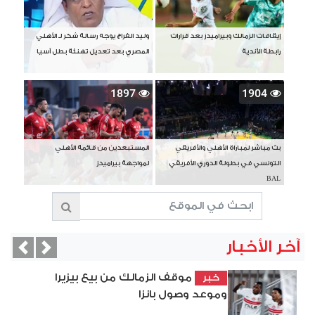
إيقافات الزمالك وبيراميدز بعد قرارات
وليد الفراج يوجه رسالة شكر لـ الأهلي
رابطة الأندية
المصري بعد تعديل تهنئة بطل آسيا
1897
1904
بث مباشر لمباراة الأهلي والأفريقي
المستبعدين من قائمة الأهلي
التونسي في بطولة الدوري الأفريقي
لمواجهة بيراميدز
BAL
آخر الأخبار
vious
Next
موقف الزمالك من بيع بيزيرا
خبر
وموعد وصول بانزا