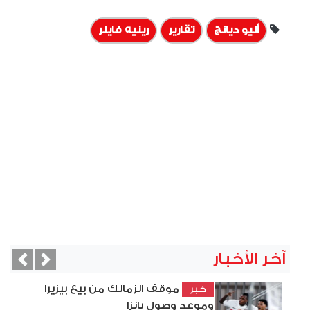
أليو ديانج
تقارير
رينيه فايلر
آخر الأخبار
vious
Next
موقف الزمالك من بيع بيزيرا
خبر
وموعد وصول بانزا