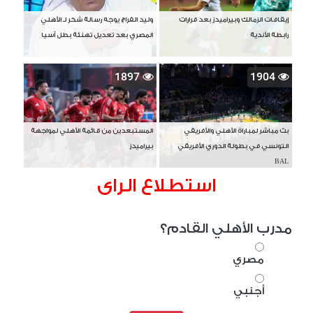
إيقافات الزمالك وبيراميدز بعد قرارات
وليد الفراج يوجه رسالة شكر لـ الأهلي
رابطة الأندية
المصري بعد تعديل تهنئة بطل آسيا
1897
1904
بث مباشر لمباراة الأهلي والأفريقي
المستبعدين من قائمة الأهلي لمواجهة
التونسي في بطولة الدوري الأفريقي
بيراميدز
BAL
استطلاع الراى
مدرب الأهلي القادم؟
مصري
أجنبي