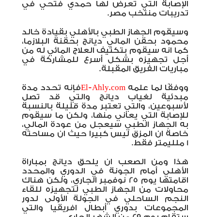
الإصابة التي تعرض لها حمدي فتحي في
تدريبات منتخب مصر.
وسيقوم الجهاز الطبي بالأهلي بقيادة خالد
محمود بحقن المالي ديانج بحقنة البلازما،
كما انه سيقوم بتكثيف العلاج المائي له من
أجل تجهيزه بشكل أسرع للمشاركة في
مباريات الفريق المقبلة.
ووفقًا لما علمه
El-Ahly.com
فإنه تحدد مدة
مبدئية لغياب ديانج والتي قد تصل
لأسبوعين، والتي تعتبر مدة قليلة بالنسبة
للإصابة التي يعاني منها، ولكن ما سيقوم
به الجهاز الطبي سيعجل من عودة المالي،
خاصة ان المزق ليس كبيرا حيث ان مساحته
1 ملليمتر فقط.
هذا ومن الصعب ان يلحق ديانج بمباراة
الأهلي أمام الجونة في الدوري والمحدد
اقامتها يوم 25 نوفمبر الجاري، ولكن هناك
محاولات من الجهاز الطبي لتجهيزه للقاء
النجم الساحلي في الجولة الأولى لدور
المجموعات بدوري أبطال افريقيا والتي