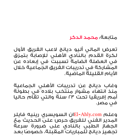
متابعة:
محمد الدكر
تعرض المالي أليو ديانج لاعب الفريق الأول
لكرة القدم بالنادي الأهلي للإصابة بتمزق
في العضلة الضامة تسببت في إبعاده عن
المشاركة في تدريبات الفريق الجماعية خلال
الأيام القليلة الماضية.
وغاب ديانج عن تدريبات الأهلي الجماعية
منذ
انتهاء مشوار منتخب بلاده في بطولة
أمم إفريقيا تحت 23 سنة والتي تقام حاليا
في مصر.
وعلم
El-Ahly.com
ان السويسري رينيه فايلر
المدير الفني للفريق حرص على الحديث مع
الجهاز الطبي بالنادي على ضرورة سرعة
تجهيز ديانج للمباريات المقبلة، خصوصًا بعد