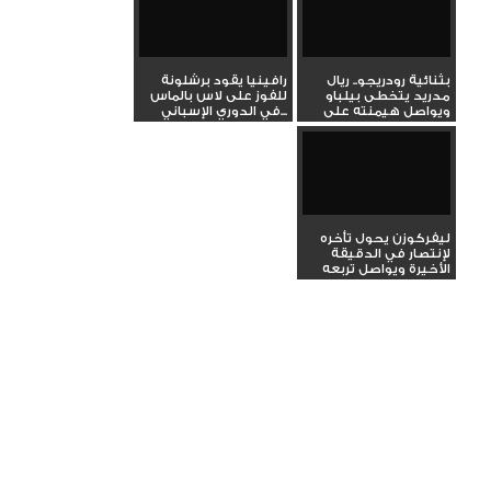
بثنائية رودريجو.. ريال
رافينيا يقود برشلونة
مدريد يتخطى بيلباو
للفوز على لاس بالماس
ويواصل هيمنته على
في الدوري الإسباني...
صدارة...
ليفركوزن يحول تأخره
لإنتصار في الدقيقة
الأخيرة ويواصل تربعه
على...