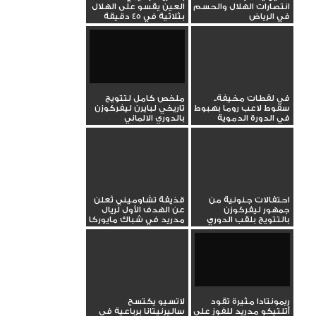
انتصارات الهلال والحسم
العين يقسو على الهلال
في الرياض
بثلاثية في 45 دقيقة
في لقطات مخيفة..
ملخص كامل لتتويج
سقوط لاعب روما بهبوط
تاريخي لبايرن ليفركوزن
في الدورة الدموية
بالدوري الالماني
والغاء...
احتفالات جنونية من
قذيفة تشاوميني تُعلن
جمهور ليفركوزن
عن الهدف الأول لريال
بالتتويج بلقب الدوري
مدريد في شباك مايوركا
الالماني
ريمونتادا مثيرة تقود
لاتسيو يكتسح
أتلتيكو مدريد للفوز على
ساليرنيتانا برباعية في