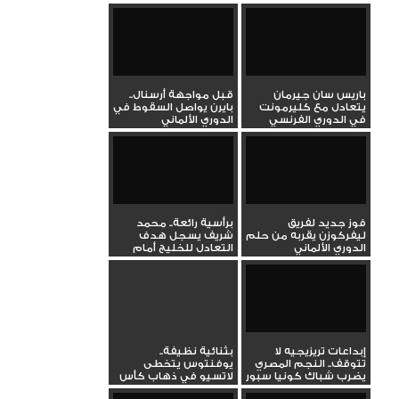
باريس سان جيرمان
قبل مواجهة أرسنال..
يتعادل مع كليرمونت
بايرن يواصل السقوط في
في الدوري الفرنسي
الدوري الألماني
الممتاز
فوز جديد لفريق
برأسية رائعة.. محمد
ليفركوزن يقربه من حلم
شريف يسجل هدف
الدوري الألماني
التعادل للخليج أمام
الهلال في...
إبداعات تريزيجيه لا
بثنائية نظيفة..
تتوقف.. النجم المصري
يوفنتوس يتخطى
يضرب شباك كونيا سبور
لاتسيو في ذهاب كأس
بهدف...
إيطاليا