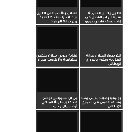
العين يعدل النتيجة
الهلال يتقدم على العين
سريعا أمام الهلال في
بركلة جزاء بعد 43 ثانية
إياب نصف نهائي دوري
من بداية المباراة
أبطال...
انتر يذيق الميلان مرارة
نهاية ديربي ميلان ينتهي
الهزيمة ويتوج بالدوري
بمشاجرة و3 كروت حمراء
الإيطالي
بولونيا يضرب مرمى روما
بي ان سبورتس توضح
بهدف عالمي في الدوري
هدف برشلونة الملغي
الإيطالي
أمام ريال مدريد