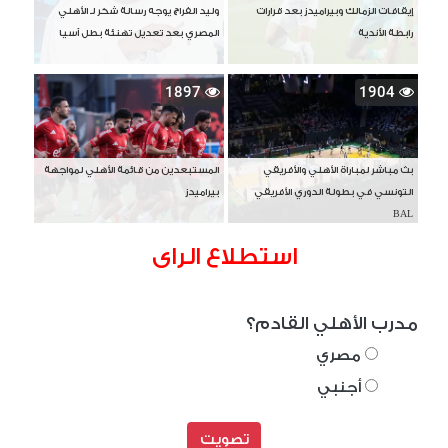
إيقافات الزمالك وبيراميدز بعد قرارات
وليد الفراج يوجه رسالة شكر لـ الأهلي
رابطة الأندية
المصري بعد تعديل تهنئة بطل آسيا
1897
1904
بث مباشر لمباراة الأهلي والأفريقي
المستبعدين من قائمة الأهلي لمواجهة
التونسي في بطولة الدوري الأفريقي
بيراميدز
BAL
استطلاع الراى
مدرب الأهلي القادم؟
مصري
أجنبي
تصويت