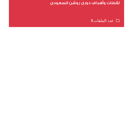
لقطات وأهداف دوري روشن السعودي
عدد الملفات 5
عدد المشاهدات 3181