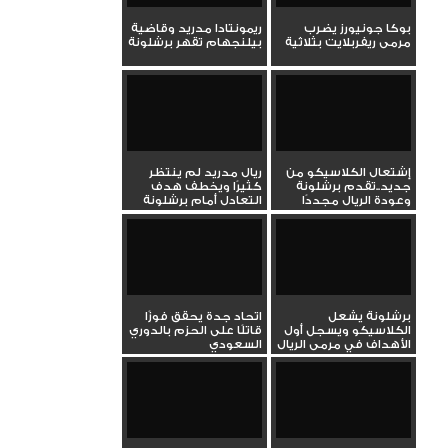
بوكا جونيورز يضرب
ريمونتادا مدريد وقاضية
مرمى ريفربلايت بثلاثية
بيلنجهام تقهر برشلونة
إشتعال الكلاسيكو من
ريال مدريد لم ينتظر
جديد..تقدم برشلونة
كثيرًا ويخطف هدف
وعودة الريال مجددًا
التعادل أمام برشلونة
برشلونة يشعل
اتحاد جدة يحقق فوزًا
الكلاسيكو ويسجل أول
قاتلًا على الحزم بالدوري
الأهداف في مرمى الريال
السعودي