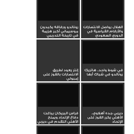
الهلال يواصل الانتصارات
رونالدو ورفاقه يكبدون
والأرقام القياسية في
موسيماني أكبر هزيمة
الدوري السعودي
في تاريخه التدريبي
في شوط واحد.. هاتريك
إنتر يعود لطريق
رونالدو في شباك أبها
الانتصارات بالفوز على
إمبولي
ديربي جده أهلاوي..
فراس البريكان يباغت
الأهلي يكرر الفوز على
دفاع الإتحاد ويمنح
الإتحاد
الأهلي التقدم في ديربي
جده