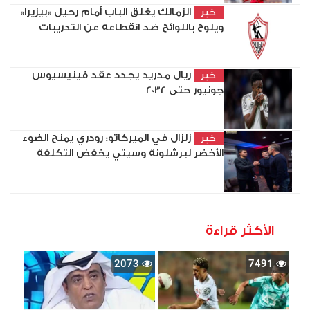
الزمالك يغلق الباب أمام رحيل «بيزيرا»
خبر
ويلوح باللوائح ضد انقطاعه عن التدريبات
ريال مدريد يجدد عقد فينيسيوس
خبر
جونيور حتى 2032
زلزال في الميركاتو: رودري يمنح الضوء
خبر
الأخضر لبرشلونة وسيتي يخفض التكلفة
الأكثر قراءة
2073
7491