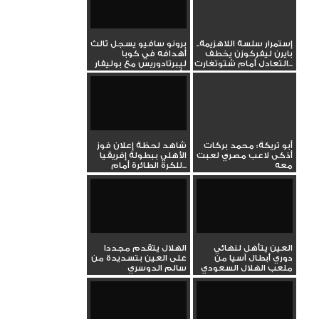
إستمرار سلسة اللاهزيمة..
برونو سافيو يسجل ثالث
بايرن ليفركوزن يخطف
أهدافه في كوبا
التعادل أمام شتوتغارت...
ليبرتادوريس مع بوليفار
أمام...
أبو تريكة: محمد بركات
شاهد لحظة إعلان فوز
أذكى لاعب مصري لعبت
الأهلي ببطولة إفريقيا
معه
للكرة الطائرة أمام...
العين يتأهل لنهائي
الهلال يتقدم مجددا
دوري أبطال آسيا من
على العين بتسديدة من
ملعب الهلال السعودي
سالم الدوسري