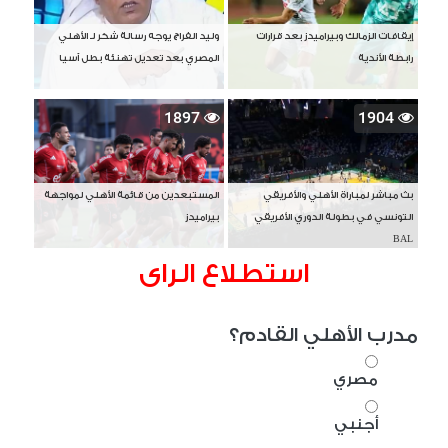
إيقافات الزمالك وبيراميدز بعد قرارات
وليد الفراج يوجه رسالة شكر لـ الأهلي
رابطة الأندية
المصري بعد تعديل تهنئة بطل آسيا
1897
1904
بث مباشر لمباراة الأهلي والأفريقي
المستبعدين من قائمة الأهلي لمواجهة
التونسي في بطولة الدوري الأفريقي
بيراميدز
BAL
استطلاع الراى
مدرب الأهلي القادم؟
مصري
أجنبي