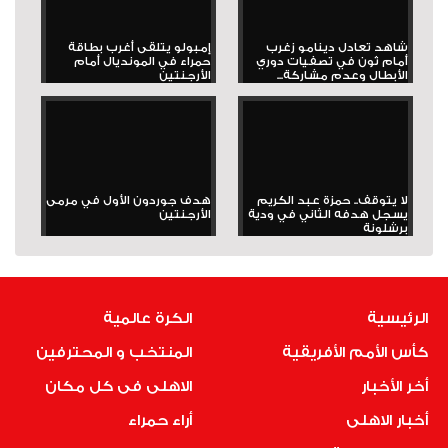
شاهد تعادل دينامو زغرب
إمبولو يتلقى أغرب بطاقة
أمام ثون في تصفيات دوري
حمراء في المونديال أمام
الأبطال وعدم مشاركة...
الأرجنتين
لا يتوقف.. حمزة عبد الكريم
هدف جوردون الأول في مرمى
يسجل هدفه الثاني في ودية
الأرجنتين
برشلونة
الرئيسية
الكرة عالمية
كأس الأمم الأفريقية
المنتخب و المحترفين
أخر الأخبار
الاهلى فى كل مكان
أخبار الاهلى
أراء حمراء