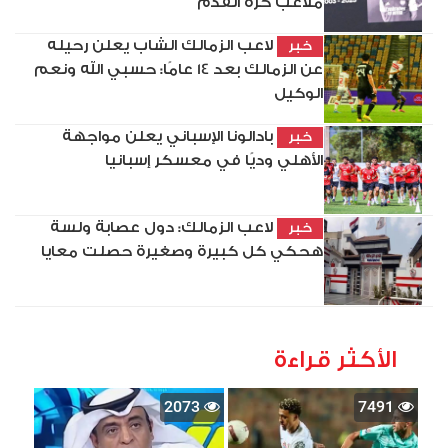
ملاعب كرة القدم
لاعب الزمالك الشاب يعلن رحيله
خبر
عن الزمالك بعد 14 عامًا: حسبي الله ونعم
الوكيل
بادالونا الإسباني يعلن مواجهة
خبر
الأهلي وديًا في معسكر إسبانيا
لاعب الزمالك: دول عصابة ولسة
خبر
هحكي كل كبيرة وصغيرة حصلت معايا
الأكثر قراءة
2073
7491