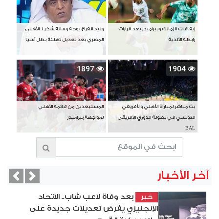
إيقافات الزمالك وبيراميدز بعد قرارات
وليد الفراج يوجه رسالة شكر لـ الأهلي
رابطة الأندية
المصري بعد تعديل تهنئة بطل آسيا
1897
1904
بث مباشر لمباراة الأهلي والأفريقي
المستبعدين من قائمة الأهلي
التونسي في بطولة الدوري الأفريقي
لمواجهة بيراميدز
BAL
آخر الأخبار
vious
Next
بعد وفاة لاعب شاب.. الاتحاد
خبر
الإنجليزي يفرض تعديلات جديدة على