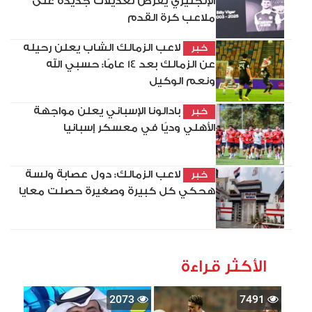
الإنجليزي يفرض تعديلات جديدة على
ملاعب كرة القدم
لاعب الزمالك الشاب يعلن رحيله
خبر
عن الزمالك بعد 14 عامًا: حسبي الله
ونعم الوكيل
بادالونا الإسباني يعلن مواجهة
خبر
الأهلي وديًا في معسكر إسبانيا
لاعب الزمالك: دول عصابة ولسة
خبر
هحكي كل كبيرة وصغيرة حصلت معايا
الأكثر قراءة
2073
7491