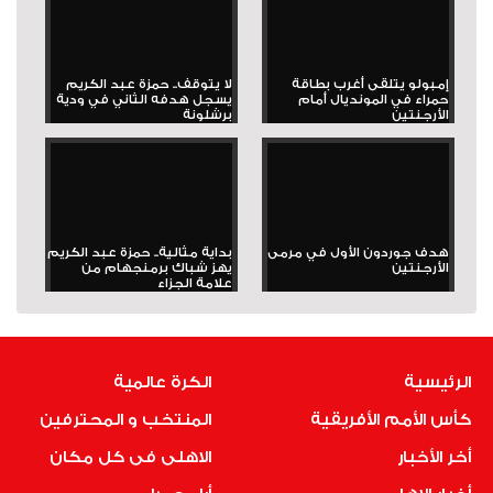
إمبولو يتلقى أغرب بطاقة
لا يتوقف.. حمزة عبد الكريم
حمراء في المونديال أمام
يسجل هدفه الثاني في ودية
الأرجنتين
برشلونة
هدف جوردون الأول في مرمى
بداية مثالية.. حمزة عبد الكريم
الأرجنتين
يهز شباك برمنجهام من
علامة الجزاء
الرئيسية
الكرة عالمية
كأس الأمم الأفريقية
المنتخب و المحترفين
أخر الأخبار
الاهلى فى كل مكان