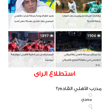
إيقافات الزمالك وبيراميدز بعد قرارات
وليد الفراج يوجه رسالة شكر لـ الأهلي
رابطة الأندية
المصري بعد تعديل تهنئة بطل آسيا
1897
1904
بث مباشر لمباراة الأهلي والأفريقي
المستبعدين من قائمة الأهلي لمواجهة
التونسي في بطولة الدوري الأفريقي
بيراميدز
BAL
استطلاع الراى
مدرب الأهلي القادم؟
مصري