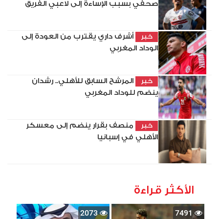
صحفي بسبب الإساءة إلى لاعبي الفريق
أشرف داري يقترب من العودة إلى
خبر
الوداد المغربي
المرشح السابق للأهلي.. رشدان
خبر
ينضم للوداد المغربي
منصف بقرار ينضم إلى معسكر
خبر
الأهلي في إسبانيا
الأكثر قراءة
2073
7491