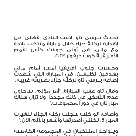
تحدث بيرسي تاو، لاعب النادي الأهلي، عن
إهداره لركلة جزاء خلال مباراة منتخب بلاده
مع مالي، في أولى جولات كأس الأمم
الأفريقية كوت ديفوار 2023.
وخسرت جنوب أفريقيا أمس أمام مالي
بهدفين نظيفين، في المباراة التي شهدت
إضاعة بيرسي تاو لركلة جزاء بطريقة غريبة.
وقال تاو عقب المباراة: "أمر مؤلم، سأحاول
عدم التفكير في ذلك مجددًا، ولا تزال هناك
مباراتان في دور المجموعات."
وأضاف: "لو كنت سجلت ركلة الجزاء لتغيرت
المباراة، لكنني أهدرتها وأشعر بالألم الآن."
ويتواجد المنتخبان في المجموعة الخامسة