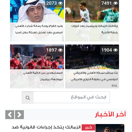
2073
7491
إيقافات الزمالك وبيراميدز بعد قرارات
وليد الفراج يوجه رسالة شكر لـ الأهلي
رابطة الأندية
المصري بعد تعديل تهنئة بطل آسيا
1897
1904
بث مباشر لمباراة الأهلي والأفريقي
المستبعدين من قائمة الأهلي
التونسي في بطولة الدوري الأفريقي
لمواجهة بيراميدز
BAL
آخر الأخبار
vious
Next
الزمالك يتخذ إجراءات قانونية ضد
خبر