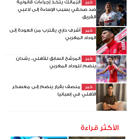
الزمالك يتخذ إجراءات قانونية
خبر
ضد صحفي بسبب الإساءة إلى لاعبي
الفريق
أشرف داري يقترب من العودة إلى
خبر
الوداد المغربي
المرشح السابق للأهلي.. رشدان
خبر
ينضم للوداد المغربي
منصف بقرار ينضم إلى معسكر
خبر
الأهلي في إسبانيا
الأكثر قراءة