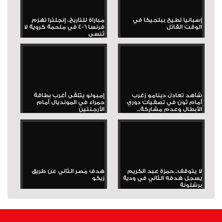
إسبانيا تطيح ببلجيكا في
مباراة للتاريخ.. إنجلترا تهزم
الوقت القاتل
فرنسا 6-4 في ملحمة كروية لا
تُنسى
شاهد تعادل دينامو زغرب
إمبولو يتلقى أغرب بطاقة
أمام ثون في تصفيات دوري
حمراء في المونديال أمام
الأبطال وعدم مشاركة...
الأرجنتين
لا يتوقف.. حمزة عبد الكريم
هدف مصر الثاني عن طريق
يسجل هدفه الثاني في ودية
زيكو
برشلونة