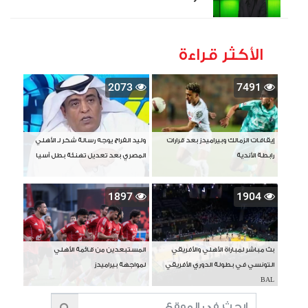
الأكثر قراءة
2073
7491
إيقافات الزمالك وبيراميدز بعد قرارات
وليد الفراج يوجه رسالة شكر لـ الأهلي
رابطة الأندية
المصري بعد تعديل تهنئة بطل آسيا
1897
1904
بث مباشر لمباراة الأهلي والأفريقي
المستبعدين من قائمة الأهلي
التونسي في بطولة الدوري الأفريقي
لمواجهة بيراميدز
BAL