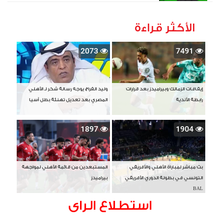
الأكثر قراءة
2073
7491
إيقافات الزمالك وبيراميدز بعد قرارات
وليد الفراج يوجه رسالة شكر لـ الأهلي
رابطة الأندية
المصري بعد تعديل تهنئة بطل آسيا
1897
1904
بث مباشر لمباراة الأهلي والأفريقي
المستبعدين من قائمة الأهلي لمواجهة
التونسي في بطولة الدوري الأفريقي
بيراميدز
BAL
استطلاع الراى