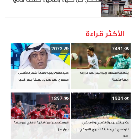
هحكي كل كبيرة وصغيرة حصلت معايا
الأكثر قراءة
2073
7491
إيقافات الزمالك وبيراميدز بعد قرارات
وليد الفراج يوجه رسالة شكر لـ الأهلي
رابطة الأندية
المصري بعد تعديل تهنئة بطل آسيا
1897
1904
بث مباشر لمباراة الأهلي والأفريقي
المستبعدين من قائمة الأهلي لمواجهة
التونسي في بطولة الدوري الأفريقي
بيراميدز
BAL