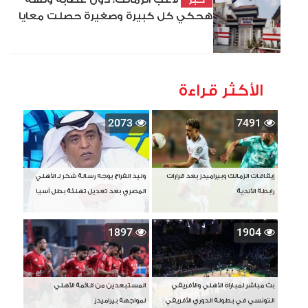
هحكي كل كبيرة وصغيرة حصلت معايا
الأكثر قراءة
2073
7491
إيقافات الزمالك وبيراميدز بعد قرارات
وليد الفراج يوجه رسالة شكر لـ الأهلي
رابطة الأندية
المصري بعد تعديل تهنئة بطل آسيا
1897
1904
بث مباشر لمباراة الأهلي والأفريقي
المستبعدين من قائمة الأهلي
التونسي في بطولة الدوري الأفريقي
لمواجهة بيراميدز