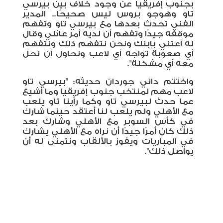
بجنوب إفريقيا عن وجود خلاف بين بيرسي
تاو وهوجو بروس ليس صحيحًا.. المدير
الفني تحدث بعدها مع بيرسي تاو وتفهم
موقفه جيدًا وتفهم أن لديه أمر عائلي وقال
له أعتني بإبنك ونحن نتفهم ذلك ونتفهم
أي صعوبة تواجه أي لاعب ونحاول أن نحل
معه أي مشكلة".
واختتم داني جوردان حديثه: "بيرسي تاو
لاعب مهم لمنتخب جنوب إفريقيا وما أشيع
عما حدث لبيرسي تاو وكما رأينا تاو يلعب
مع الأهلي ولم يلعب لنا أعتقد حينما شارك
في كأس السوبر مع الأهلي وشارك بعد
ذلك كان أمرًا جيدًا أن نراه مع الأهلي يشارك
في المباريات ويفوز بالألقاب ونتمنى له أن
يواصل ذلك".