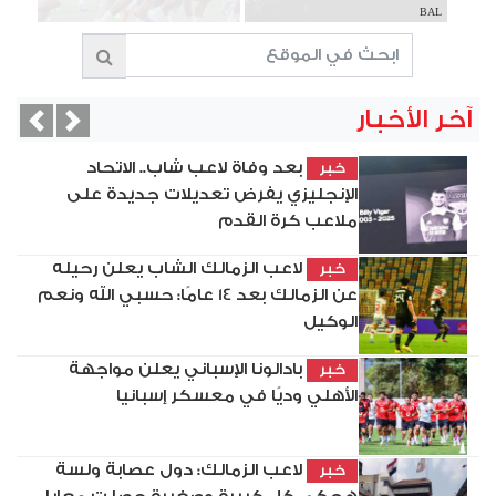
BAL
آخر الأخبار
vious
Next
بعد وفاة لاعب شاب.. الاتحاد
خبر
الإنجليزي يفرض تعديلات جديدة على
ملاعب كرة القدم
لاعب الزمالك الشاب يعلن رحيله
خبر
عن الزمالك بعد 14 عامًا: حسبي الله ونعم
الوكيل
بادالونا الإسباني يعلن مواجهة
خبر
الأهلي وديًا في معسكر إسبانيا
لاعب الزمالك: دول عصابة ولسة
خبر