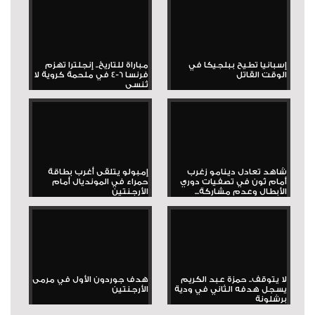
إسبانيا تطيح ببلجيكا في
مباراة للتاريخ.. إنجلترا تهزم
الوقت القاتل
فرنسا 6-4 في ملحمة كروية لا
تُنسى
شاهد تعادل دينامو زغرب
إمبولو يتلقى أغرب بطاقة
أمام ثون في تصفيات دوري
حمراء في المونديال أمام
الأبطال وعدم مشاركة...
الأرجنتين
لا يتوقف.. حمزة عبد الكريم
هدف جوردون الأول في مرمى
يسجل هدفه الثاني في ودية
الأرجنتين
برشلونة