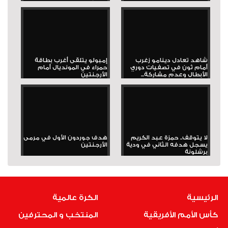
شاهد تعادل دينامو زغرب
إمبولو يتلقى أغرب بطاقة
أمام ثون في تصفيات دوري
حمراء في المونديال أمام
الأبطال وعدم مشاركة...
الأرجنتين
لا يتوقف.. حمزة عبد الكريم
هدف جوردون الأول في مرمى
يسجل هدفه الثاني في ودية
الأرجنتين
برشلونة
الرئيسية
الكرة عالمية
كأس الأمم الأفريقية
المنتخب و المحترفين