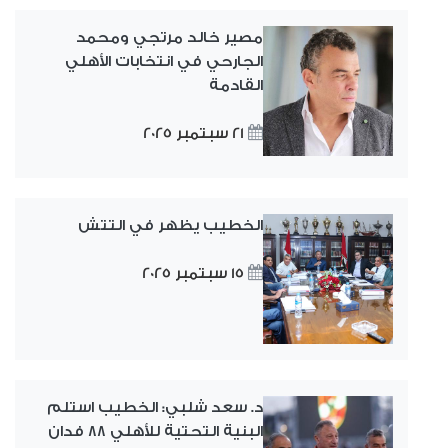
مصير خالد مرتجي ومحمد
الجارحي في انتخابات الأهلي
القادمة
21 سبتمبر 2025
الخطيب يظهر في التتش
15 سبتمبر 2025
د. سعد شلبي: الخطيب استلم
البنية التحتية للأهلي ٨٨ فدان