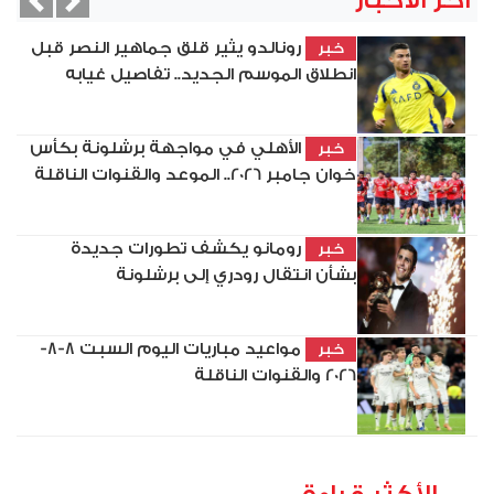
آخر الأخبار
vious
Next
رونالدو يثير قلق جماهير النصر قبل
خبر
انطلاق الموسم الجديد.. تفاصيل غيابه
الأهلي في مواجهة برشلونة بكأس
خبر
خوان جامبر 2026.. الموعد والقنوات الناقلة
رومانو يكشف تطورات جديدة
خبر
بشأن انتقال رودري إلى برشلونة
مواعيد مباريات اليوم السبت 8-8-
خبر
2026 والقنوات الناقلة