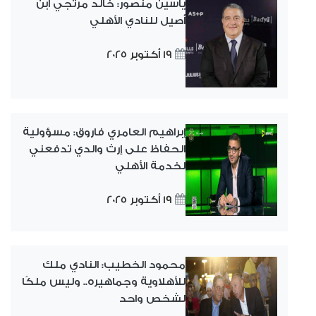
ياسين منصور: خالد مرتجي ابن
أصيل للنادي الأهلي
19 أكتوبر 2025
إبراهيم العامري فاروق: مسؤولية
الحفاظ على إرث والدي تدفعني
لخدمة الأهلي
19 أكتوبر 2025
محمود الخطيب: النادي ملك
للأهلاوية وجماهيره.. وليس ملكًا
لشخص واحد