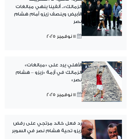
الزمالك».. ألفينا ينهي مبالغات
الأبيض وينصف زيزو أمام هشام
نصر
11 نوفمبر 2025
الأهلي يرد على «مبالغات»
الزمالك في أزمة «زيزو – هشام
نصر»
11 نوفمبر 2025
رد فعل خالد مرتجي على رفض
زيزو تحية هشام نصر في السوبر