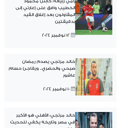
رامي ربيعة: كابتن محمود
الخطيب وافق على إعارتي إلى
المقاولون بعد إغلاق القيد
بدقيقتين
12 نوفمبر 2024
خالد مرتجي يصدم رمضان
صبحي والحضري.. ويفاجئ حسام
عاشور
10 نوفمبر 2024
خالد مرتجي: الأهلي هو الأكبر
في مصر وتاريخه يكفي للحديث