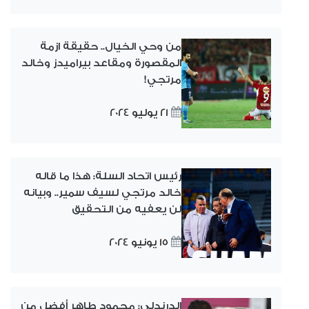
من وحي الخيال.. حقيقة ازمة
المقصورة ومقاعد بيراميدز وخالد
مرتجي!
21 يوليو 2024
رئيس اتحاد السلة: هذا ما قاله
خالد مرتجي لسيف سمير.. وبيانه
لن يعفيه من التحقيق
15 يونيو 2024
الدرندلي: محمود طاهر أفضل من