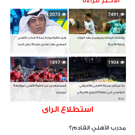
الأكثر قراءة
2073
7491
إيقافات الزمالك وبيراميدز بعد قرارات
وليد الفراج يوجه رسالة شكر لـ الأهلي
رابطة الأندية
المصري بعد تعديل تهنئة بطل آسيا
1897
1904
بث مباشر لمباراة الأهلي والأفريقي
المستبعدين من قائمة الأهلي لمواجهة
التونسي في بطولة الدوري الأفريقي
بيراميدز
BAL
استطلاع الراى
مدرب الأهلي القادم؟