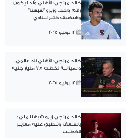
خالد مرتجي: الأهلي وُلد ليكون
رقم واحد.. وزيزو "شبهنا"
وهيضيف كتير للنادي
12 يونيو 2025
خالد مرتجي: الأهلي ناد عالمي..
والميزانية تخطت 7.5 مليار جنيه
12 يونيو 2025
خالد مرتجي زيزو شبهنا مليء
بالشغف وتنطبق عليه معايير
الخطيب