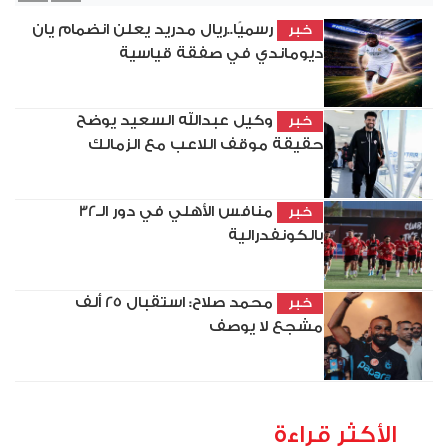
رسميًا..ريال مدريد يعلن انضمام يان
خبر
ديوماندي في صفقة قياسية
وكيل عبدالله السعيد يوضح
خبر
حقيقة موقف اللاعب مع الزمالك
منافس الأهلي في دور الـ32
خبر
بالكونفدرالية
محمد صلاح: استقبال 25 ألف
خبر
مشجع لا يوصف
الأكثر قراءة