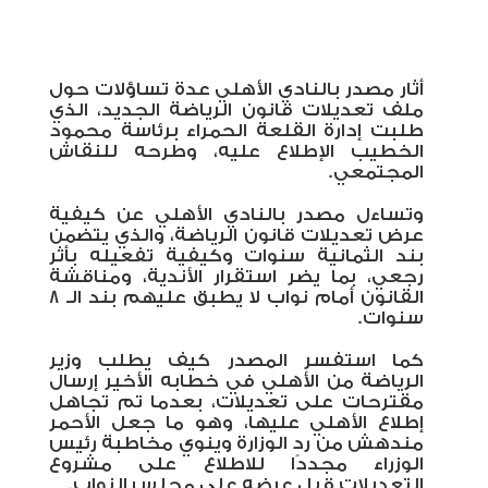
أثار مصدر بالنادي الأهلي عدة تساؤلات حول
ملف تعديلات قانون الرياضة الجديد، الذي
طلبت إدارة القلعة الحمراء برئاسة محمود
الخطيب الإطلاع عليه، وطرحه للنقاش
المجتمعي.
وتساءل مصدر بالنادي الأهلي عن
كيفية
عرض تعديلات قانون الرياضة، والذي يتضمن
بند الثمانية سنوات وكيفية تفعيله بأثر
رجعي، بما يضر استقرار الأندية، ومناقشة
القانون أمام نواب لا يطبق عليهم بند الـ 8
سنوات.
كما استفسر المصدر كيف يطلب وزير
الرياضة من الأهلي في خطابه الأخير إرسال
مقترحات على تعديلات، بعدما تم تجاهل
إطلاع الأهلي عليها، وهو ما جعل الأحمر
مندهش من رد الوزارة وينوي مخاطبة رئيس
الوزراء مجددًا للاطلاع على مشروع
التعديلات قبل عرضه على مجلس النواب.