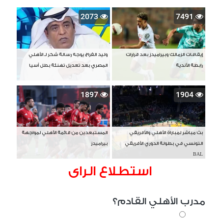
2073
7491
إيقافات الزمالك وبيراميدز بعد قرارات
وليد الفراج يوجه رسالة شكر لـ الأهلي
رابطة الأندية
المصري بعد تعديل تهنئة بطل آسيا
1897
1904
بث مباشر لمباراة الأهلي والأفريقي
المستبعدين من قائمة الأهلي لمواجهة
التونسي في بطولة الدوري الأفريقي
بيراميدز
BAL
استطلاع الراى
مدرب الأهلي القادم؟