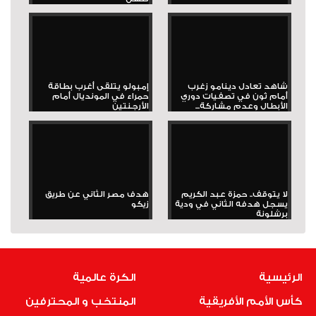
شاهد تعادل دينامو زغرب
إمبولو يتلقى أغرب بطاقة
أمام ثون في تصفيات دوري
حمراء في المونديال أمام
الأبطال وعدم مشاركة...
الأرجنتين
لا يتوقف.. حمزة عبد الكريم
هدف مصر الثاني عن طريق
يسجل هدفه الثاني في ودية
زيكو
برشلونة
الرئيسية
الكرة عالمية
كأس الأمم الأفريقية
المنتخب و المحترفين