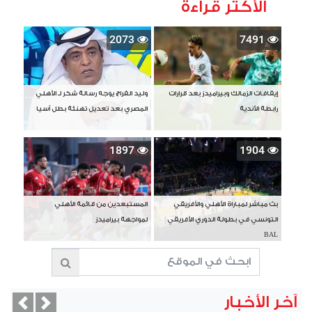
الأكثر قراءة
2073
7491
إيقافات الزمالك وبيراميدز بعد قرارات
وليد الفراج يوجه رسالة شكر لـ الأهلي
رابطة الأندية
المصري بعد تعديل تهنئة بطل آسيا
1897
1904
بث مباشر لمباراة الأهلي والأفريقي
المستبعدين من قائمة الأهلي
التونسي في بطولة الدوري الأفريقي
لمواجهة بيراميدز
BAL
آخر الأخبار
vious
Next