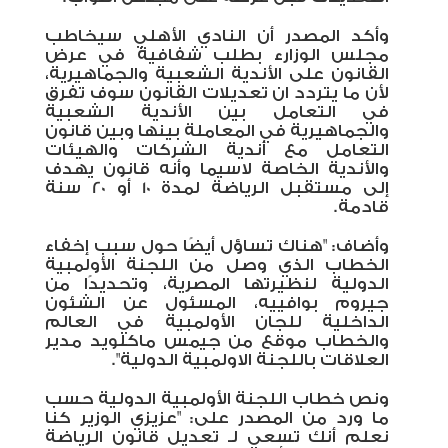
وأكد المصدر أن النادي الأهلي سيخاطب
مجلس الوزارء بطلب شفافية في عرض
القانون على الأندية الشعبية والجماهيرية،
لأن ما يتردد ان تعديلات القانون سوف تفرق
في التعامل بين الأندية الشعبية
والجماهيرية في المعاملة بينها وبين قانون
التعامل مع أندية الشركات والهيئات
والأندية الخاصة لاسيما وأنه قانون يهدف
إلى مستقبل الرياضة لمدة 10 أو 20 سنة
قادمة.
وأضاف: "هناك تساؤل أيضًا حول سبب إخفاء
الخطاب الذي وصل من اللجنة الأولمبية
الدولية لنظيرتها المصرية، وتحديدًا من
جيروم بوافييه، المسئول عن الشئون
الداخلية للجان الأولمبية في العالم
والخطاب موقع من جيمس ماكلويد مدير
العلاقات باللجنة الاولمبية الدولية".
ونص خطاب اللجنة الأولمبية الدولية حسب
ما ورد من المصدر على: "عزيزي الوزير كنا
نعلم أنك تسعي لـ تعديل قانون الرياضة