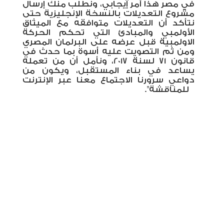
في مصر هذا أمر إيجابي، ونطلب منك إرسال
مشروع التعديلات بالنسخة الإنجليزية حتى
نتأكد أن التعديلات متوافقه مع الميثاق
الأولمبي والمبادئ التي تحكم الحركة
الاولمبية قبل عرضه على البرلمان المصري
ومن ثم التصويت عليه أسوة بما حدث في
قانون 71 لسنة 2017، ونأمل أن من تعمله
يساعد في بناء المستقبل، ويكون من
دواعي سرورنا الاجتماع معنا عبر الإنترنت
للمناقشة".