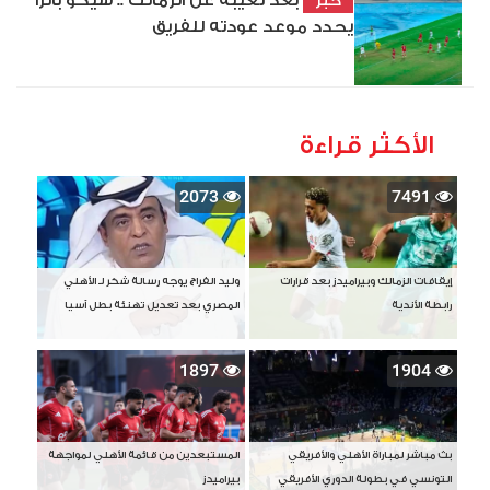
بعد تغيبه عن الزمالك .. شيكو بانزا
خبر
يحدد موعد عودته للفريق
الأكثر قراءة
2073
7491
إيقافات الزمالك وبيراميدز بعد قرارات
وليد الفراج يوجه رسالة شكر لـ الأهلي
رابطة الأندية
المصري بعد تعديل تهنئة بطل آسيا
1897
1904
بث مباشر لمباراة الأهلي والأفريقي
المستبعدين من قائمة الأهلي لمواجهة
التونسي في بطولة الدوري الأفريقي
بيراميدز