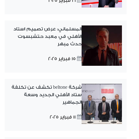
16 فبراير 2025
المسلماني: عرض تصميم استاد
الأهلي في معبد حتشبسوت
حدث مبهر
15 فبراير 2025
شركة beltone تكشف عن تكلفة
ستاد الأهلي الجديد وسعة
الجماهير
11 فبراير 2025