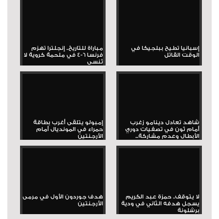
إسبانيا تطيح ببلجيكا في
مباراة للتاريخ.. إنجلترا تهزم
الوقت القاتل
فرنسا 6-4 في ملحمة كروية لا
تُنسى
شاهد تعادل دينامو زغرب
إمبولو يتلقى أغرب بطاقة
أمام ثون في تصفيات دوري
حمراء في المونديال أمام
الأبطال وعدم مشاركة...
الأرجنتين
لا يتوقف.. حمزة عبد الكريم
هدف جوردون الأول في مرمى
يسجل هدفه الثاني في ودية
الأرجنتين
برشلونة