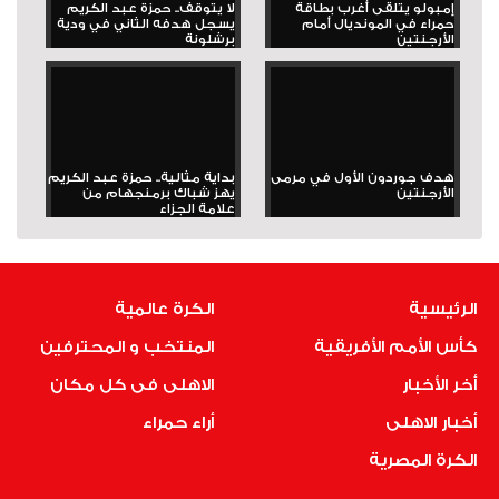
إمبولو يتلقى أغرب بطاقة
لا يتوقف.. حمزة عبد الكريم
حمراء في المونديال أمام
يسجل هدفه الثاني في ودية
الأرجنتين
برشلونة
هدف جوردون الأول في مرمى
بداية مثالية.. حمزة عبد الكريم
الأرجنتين
يهز شباك برمنجهام من
علامة الجزاء
الرئيسية
الكرة عالمية
كأس الأمم الأفريقية
المنتخب و المحترفين
أخر الأخبار
الاهلى فى كل مكان
أخبار الاهلى
أراء حمراء
الكرة المصرية