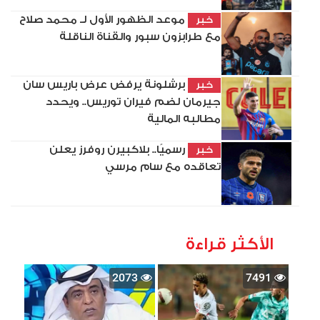
موعد الظهور الأول لـ محمد صلاح
خبر
مع طرابزون سبور والقناة الناقلة
برشلونة يرفض عرض باريس سان
خبر
جيرمان لضم فيران توريس.. ويحدد
مطالبه المالية
رسميًا.. بلاكبيرن روفرز يعلن
خبر
تعاقده مع سام مرسي
الأكثر قراءة
2073
7491