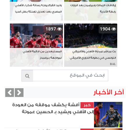
إيقافات الزمالك وبيراميدز بعد قرارات
وليد الفراج يوجه رسالة شكر لـ الأهلي
رابطة الأندية
المصري بعد تعديل تهنئة بطل آسيا
1897
1904
بث مباشر لمباراة الأهلي والأفريقي
المستبعدين من قائمة الأهلي
التونسي في بطولة الدوري الأفريقي
لمواجهة بيراميدز
BAL
آخر الأخبار
vious
Next
أفشة يكشف موقفه من العودة
خبر
إلى الأهلي ويشيد بـ الحسين عموتة