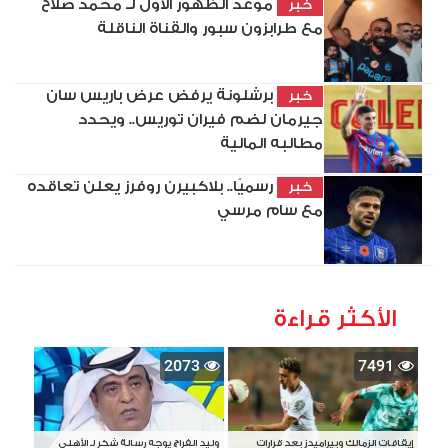
موعد الظهور الأول لـ محمد صلاح
خبر
مع طرابزون سبور والقناة الناقلة
برشلونة يرفض عرض باريس سان
خبر
جيرمان لضم فيران توريس.. ويحدد
مطالبه المالية
رسميًا.. بلاكبيرن روفرز يعلن تعاقده
خبر
مع سام مرسي
الأكثر قراءة
2073
7491
إيقافات الزمالك وبيراميدز بعد قرارات
وليد الفراج يوجه رسالة شكر لـ الأهلي