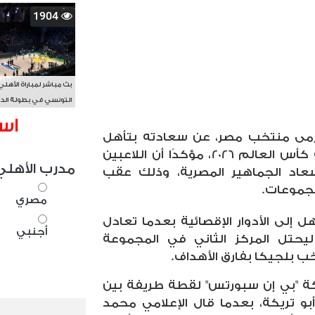
1904
بث مباشر لمباراة الأهلي
التونسي في بطولة الد
الأفريقي BAL
اس
مى منتخب مصر، عن سعادته بتأهل
الفراعنة إلى دور الـ32 من بطولة كأس العالم 2026، مؤكدًا أن اللاعبين
مدرب الأهلي
اد الجماهير المصرية، وذلك عقب
مجموعات.
مصري
لى الأدوار الإقصائية بعدما تعادل
أجنبي
نظيره الإيراني بنتيجة 1-1، ليحتل المركز الثاني في المجموعة
ة "بي إن سبورتس" لقطة طريفة بين
 تريكة، بعدما قال الإعلامي محمد