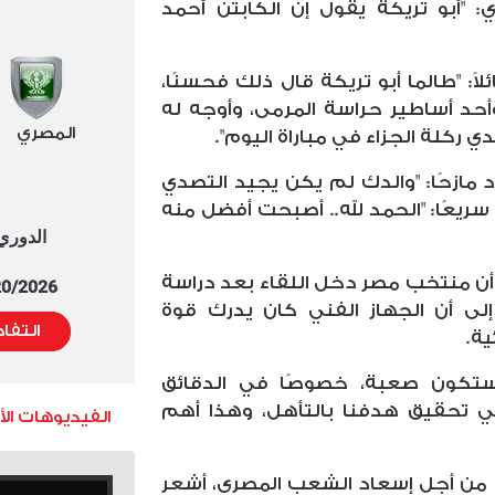
 "أبو تريكة يقول إن الكابتن أحمد
: "طالما أبو تريكة قال ذلك فحسنًا،
وأحد أساطير حراسة المرمى، وأوجه له
المصري
ي ركلة الجزاء في مباراة اليوم".
 مازحًا: "والدك لم يكن يجيد التصدي
سريعًا: "الحمد لله.. أصبحت أفضل منه
الدوري العا
 أن منتخب مصر دخل اللقاء بعد دراسة
5/20/2026 التوقيت 
 إلى أن الجهاز الفني كان يدرك قوة
التفا
ية.
ة ستكون صعبة، خصوصًا في الدقائق
في تحقيق هدفنا بالتأهل، وهذا أهم
الفيديوهات ال
يرًا من أجل إسعاد الشعب المصري، أشعر