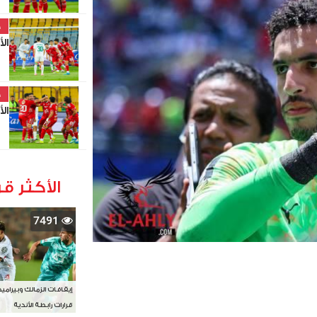
خ
ال
خ
ال
الأكثر قر
7491
إيقافات الزمالك وبيرامي
قرارات رابطة الأندية