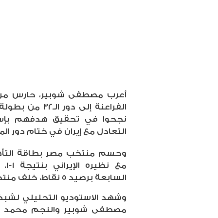
أعرب مصطفى شوبير، حارس مر
نجحوا في تحقيق هدفهم بإسع
التعادل مع إيران في ختام دور ال
وحسم منتخب مصر بطاقة التأهل إ
مع 
السابعة برصيد 5 نقاط، خلف منتخب بلجيكا بفارق الأهداف.
وشهد الاستوديو التحليلي لشبك
مصطفى شوبير والنجم محمد أبو