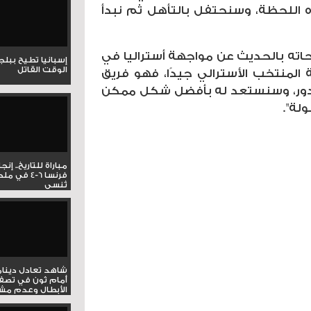
اللحظة، وسنحتفل بالتأهل ثم نبدأ
ته بالحديث عن مواجهة أستراليا في
إسبانيا تطيح ببل
الوقت القاتل
ي دراسة المنتخب الأسترالي جيدًا، فهو فريق
لدور، وسنستعد له بأفضل شكل ممكن
لة".
مباراة للتاريخ.. إنج
فرنسا 6-4 ف
تُنسى
شاهد تعادل دينام
أمام ثون في تصف
الأبطال وعدم مشار