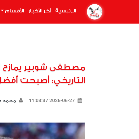
الرئيسية
(current)
أخر الأخبار
الأقسام
مصطفى شوبير يمازح أب
التاريخي: أصبحت أفض
2026-06-27 11:03:37
محمد د