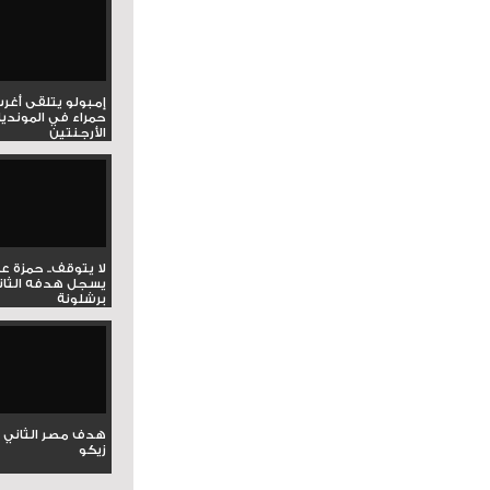
إمبولو يتلقى أغر
حمراء في المونديا
الأرجنتين
لا يتوقف.. حمزة ع
يسجل هدفه الثان
برشلونة
هدف مصر الثاني 
زيكو