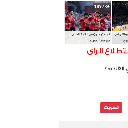
بطل آسيا
1897
 والأفريقي
المستبعدين من قائمة الأهلي
وري
لمواجهة بيراميدز
تطلاع الراى
 القادم؟
تصويت