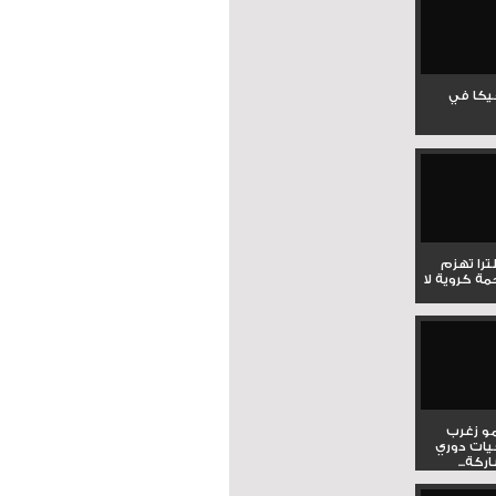
جيكا في
لترا تهزم
ي ملحمة كروية لا
و زغرب
يات دوري
كة...