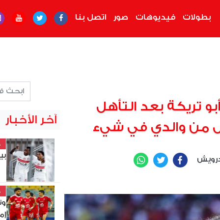
بطولات
فيديوهات
صور
اتصل بنا
و تريكة بعد التأهل
آخر الأخبار
ل من والدي في شيء
خ
بي
رويش
WhatsApp
Twitter
Facebook
خ
وت
إم