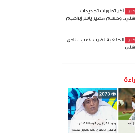
آخر تطورات تجديدات
بر
أهلي.. وحسم مصير ياسر إبراهيم
الخلفية تضرب لاعب النادي
بر
أهلي
اءة
2073
دز بعد
وليد الفراج يوجه رسالة شكر لـ
الأهلي المصري بعد تعديل تهنئة