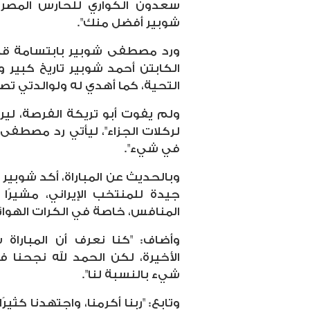
سعدون الكواري للحارس المصري:
شوبير أفضل منك".
ورد مصطفى شوبير بابتسامة قائلاً
الكابتن أحمد شوبير تاريخ كبير 
التحية، كما أهدي له ولوالدتي تصد
ولم يفوت أبو تريكة الفرصة، ليرد
لركلات الجزاء"، ليأتي رد مصطفى 
في شيء".
وبالحديث عن المباراة، أكد شوبير
جيدة للمنتخب الإيراني، مشيرًا
المنافس، خاصة في الكرات الهوائ
وأضاف: "كنا نعرف أن المبارا
الأخيرة، لكن الحمد لله نجحنا 
شيء بالنسبة لنا".
وتابع: "ربنا أكرمنا، واجتهدنا كث