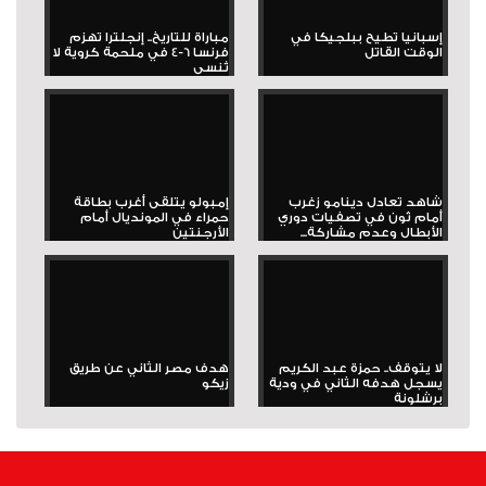
إسبانيا تطيح ببلجيكا في
مباراة للتاريخ.. إنجلترا تهزم
الوقت القاتل
فرنسا 6-4 في ملحمة كروية لا
تُنسى
شاهد تعادل دينامو زغرب
إمبولو يتلقى أغرب بطاقة
أمام ثون في تصفيات دوري
حمراء في المونديال أمام
الأبطال وعدم مشاركة...
الأرجنتين
لا يتوقف.. حمزة عبد الكريم
هدف مصر الثاني عن طريق
يسجل هدفه الثاني في ودية
زيكو
برشلونة