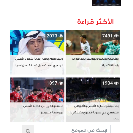
الأكثر قراءة
2073
7491
إيقافات الزمالك وبيراميدز بعد قرارات
وليد الفراج يوجه رسالة شكر لـ الأهلي
رابطة الأندية
المصري بعد تعديل تهنئة بطل آسيا
1897
1904
بث مباشر لمباراة الأهلي والأفريقي
المستبعدين من قائمة الأهلي
التونسي في بطولة الدوري الأفريقي
لمواجهة بيراميدز
BAL