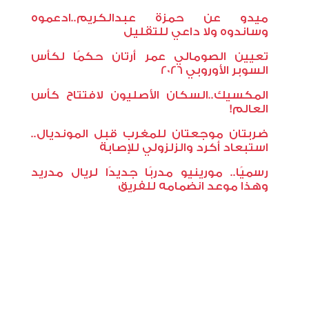
ميدو عن حمزة عبدالكريم..ادعموه
وساندوه ولا داعي للتقليل
تعيين الصومالي عمر أرتان حكمًا لكأس
السوبر الأوروبي 2026
المكسيك..السكان الأصليون لافتتاح كأس
العالم
!
ضربتان موجعتان للمغرب قبل المونديال..
استبعاد أكرد والزلزولي للإصابة
رسميًا.. مورينيو مدربًا جديدًا لريال مدريد
وهذا موعد انضمامه للفريق