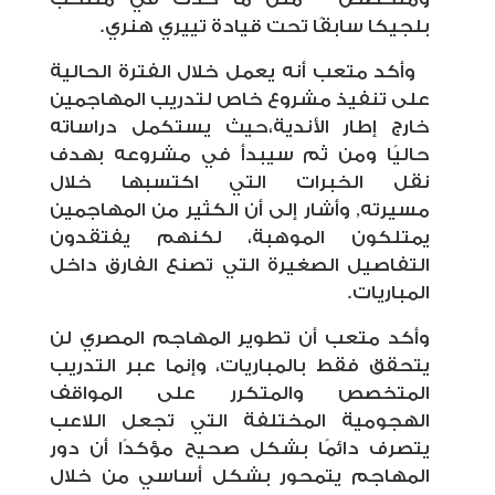
بلجيكا سابقًا تحت قيادة تييري هنري.
وأكد متعب أنه يعمل خلال الفترة الحالية
على تنفيذ مشروع خاص لتدريب المهاجمين
خارج إطار الأندية،حيث يستكمل دراساته
حاليًا ومن ثم سيبدأ في مشروعه بهدف
نقل الخبرات التي اكتسبها خلال
مسيرته,
وأشار إلى أن الكثير من المهاجمين
يمتلكون الموهبة، لكنهم يفتقدون
التفاصيل الصغيرة التي تصنع الفارق داخل
المباريات.
وأكد متعب أن تطوير المهاجم المصري لن
يتحقق فقط بالمباريات، وإنما عبر التدريب
المتخصص والمتكرر على المواقف
الهجومية المختلفة التي تجعل اللاعب
يتصرف دائمًا بشكل صحيح مؤكدًا أن دور
المهاجم يتمحور بشكل أساسي من خلال