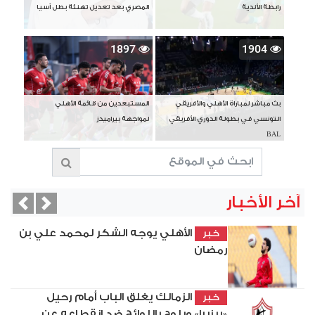
رابطة الأندية
المصري بعد تعديل تهنئة بطل آسيا
1897
1904
بث مباشر لمباراة الأهلي والأفريقي
المستبعدين من قائمة الأهلي
التونسي في بطولة الدوري الأفريقي
لمواجهة بيراميدز
BAL
آخر الأخبار
vious
Next
الأهلي يوجه الشكر لمحمد علي بن
خبر
رمضان
الزمالك يغلق الباب أمام رحيل
خبر
«بيزيرا» ويلوح باللوائح ضد انقطاعه عن