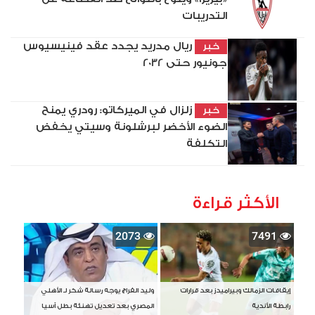
التدريبات
ريال مدريد يجدد عقد فينيسيوس
خبر
جونيور حتى 2032
زلزال في الميركاتو: رودري يمنح
خبر
الضوء الأخضر لبرشلونة وسيتي يخفض
التكلفة
الأكثر قراءة
2073
7491
إيقافات الزمالك وبيراميدز بعد قرارات
وليد الفراج يوجه رسالة شكر لـ الأهلي
رابطة الأندية
المصري بعد تعديل تهنئة بطل آسيا