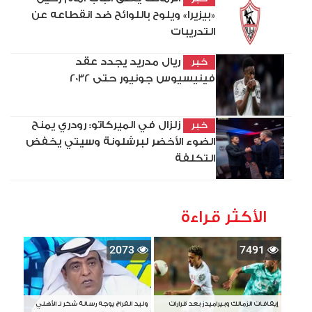
«بيزيرا» ويلوح باللوائح ضد انقطاعه عن
التدريبات
ريال مدريد يجدد عقد
خبر
فينيسيوس جونيور حتى 2032
زلزال في الميركاتو: رودري يمنح
خبر
الضوء الأخضر لبرشلونة وسيتي يخفض
التكلفة
الأكثر قراءة
2073
7491
إيقافات الزمالك وبيراميدز بعد قرارات
وليد الفراج يوجه رسالة شكر لـ الأهلي