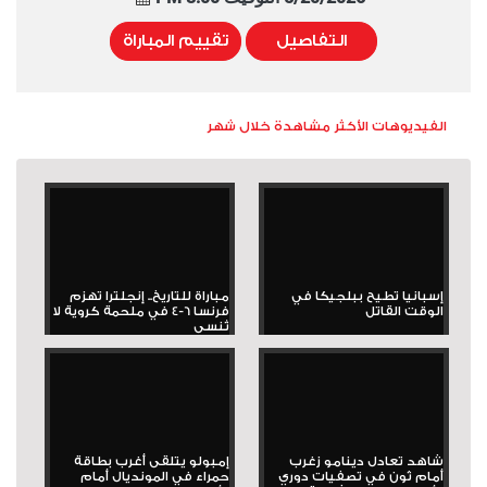
التفاصيل
تقييم المباراة
الفيديوهات الأكثر مشاهدة خلال شهر
إسبانيا تطيح ببلجيكا في
مباراة للتاريخ.. إنجلترا تهزم
الوقت القاتل
فرنسا 6-4 في ملحمة كروية لا
تُنسى
شاهد تعادل دينامو زغرب
إمبولو يتلقى أغرب بطاقة
أمام ثون في تصفيات دوري
حمراء في المونديال أمام