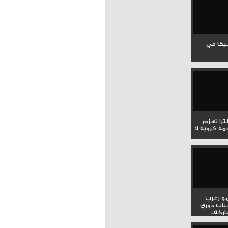
جيكا في
لترا تهزم
ي ملحمة كروية لا
و زغرب
يات دوري
كة...