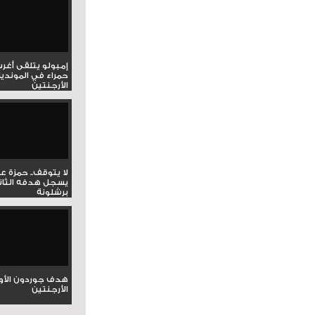
إمبولو يتلقى أغر
حمراء في المونديا
الأرجنتين
لا يتوقف.. حمزة ع
يسجل هدفه الثان
برشلونة
هدف جوردون الأو
الأرجنتين