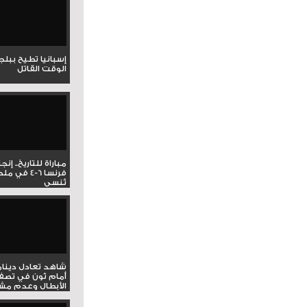
إسبانيا تطيح ببل
الوقت القاتل
مباراة للتاريخ.. إنج
فرنسا 6-4 ف
تُنسى
شاهد تعادل دينام
أمام ثون في تصف
الأبطال وعدم مشار