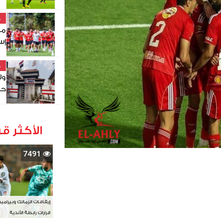
خ
مو
إس
خ
ول
حص
الأكثر قر
7491
إيقافات الزمالك وبيرامي
قرارات رابطة الأندية