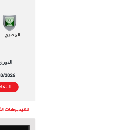
المصري
الدوري العا
5/20/2026 التوقيت 
التفا
الفيديوهات ال