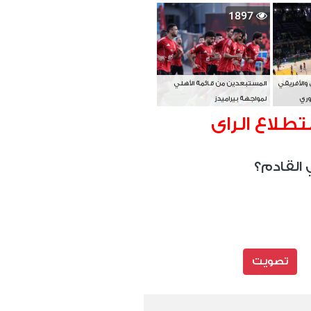
بطل آسيا
1897
 والأفريقي
المستبعدين من قائمة الأهلي
وري
لمواجهة بيراميدز
تطلاع الراى
 القادم؟
تصويت