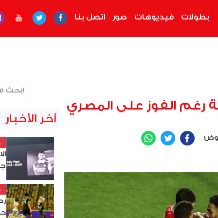
بطولات
فيديوهات
صور
اتصل بنا
ة رغم الفوز على المصري
آخر الأخبار
عوض
WhatsApp
Twitter
Facebook
خ
ال
جد
خ
حس