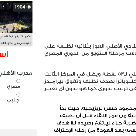
1904
بث مباشر لمباراة الأهلي
التونسي في بطولة الد
نادي الأهلي الفوز بثنائية نظيفة على
الأفريقي BAL
اس
ت مرحلة التتويج من الدوري المصري
مدرب الأهلي
بهذا الفوز ارتفع رصيد النادي الأهلي لـ53 نقطة ويظل في المركز الثالث
ليوباترا بهدف نظيف وتفوق بيراميدز
مصري
ترتيب لدوري كما هو بدون أي تغيير
أجنبي
محمود حسن تريزيجيه, حيث بدأ
ية من عمر اللقاء قبل أن يضيف
الهدف الثاني في الدقيقة 89 من ضربة جزاء ليرتفع رصيده لـ11 هدف
مه بعد العودة من رحلة الإحتراف