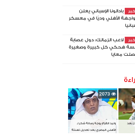
بادالونا الإسباني يعلن
بر
اجهة الأهلي وديًا في معسكر
بانيا
لاعب الزمالك: دول عصابة
بر
سة هحكي كل كبيرة وصغيرة
لت معايا
اءة
2073
دز بعد
وليد الفراج يوجه رسالة شكر لـ
الأهلي المصري بعد تعديل تهنئة