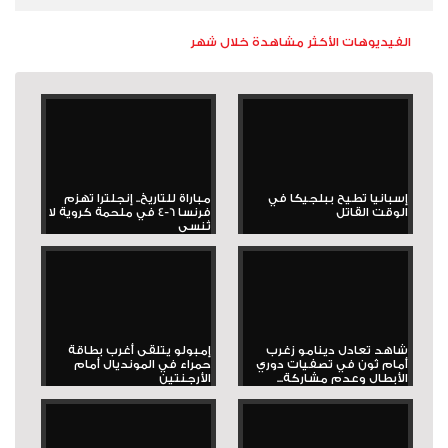
الفيديوهات الأكثر مشاهدة خلال شهر
إسبانيا تطيح ببلجيكا في
مباراة للتاريخ.. إنجلترا تهزم
الوقت القاتل
فرنسا 6-4 في ملحمة كروية لا
تُنسى
شاهد تعادل دينامو زغرب
إمبولو يتلقى أغرب بطاقة
أمام ثون في تصفيات دوري
حمراء في المونديال أمام
الأبطال وعدم مشاركة...
الأرجنتين