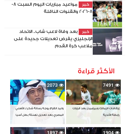
مواعيد مباريات اليوم السبت 8-
خبر
8-2026 والقنوات الناقلة
بعد وفاة لاعب شاب.. الاتحاد
خبر
الإنجليزي يفرض تعديلات جديدة على
ملاعب كرة القدم
الأكثر قراءة
2073
7491
إيقافات الزمالك وبيراميدز بعد قرارات
وليد الفراج يوجه رسالة شكر لـ الأهلي
رابطة الأندية
المصري بعد تعديل تهنئة بطل آسيا
1897
1904