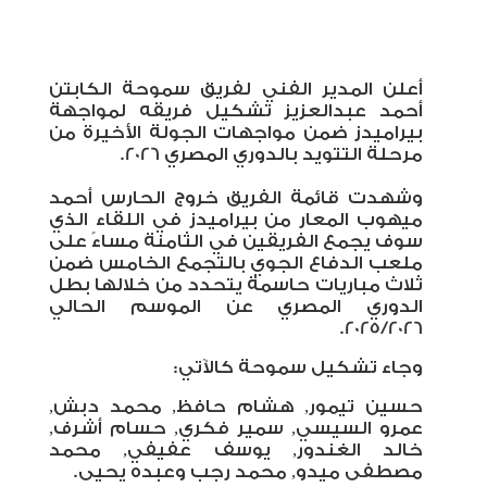
أعلن المدير الفني لفريق سموحة الكابتن
أحمد عبدالعزيز تشكيل فريقه لمواجهة
بيراميدز ضمن مواجهات الجولة الأخيرة من
مرحلة التتويد بالدوري المصري 2026.
وشهدت قائمة الفريق خروج الحارس أحمد
ميهوب المعار من بيراميدز في اللقاء الذي
سوف يجمع الفريقين في الثامنة مساءً على
ملعب الدفاع الجوي بالتجمع الخامس ضمن
ثلاث مباريات حاسمة يتحدد من خلالها بطل
الدوري المصري عن الموسم الحالي
2025/2026.
وجاء تشكيل سموحة كالآتي:
حسين تيمور, هشام حافظ, محمد دبش,
عمرو السيسي, سمير فكري, حسام أشرف,
خالد الغندور, يوسف عفيفي, محمد
مصطفى ميدو, محمد رجب وعبده يحيى.