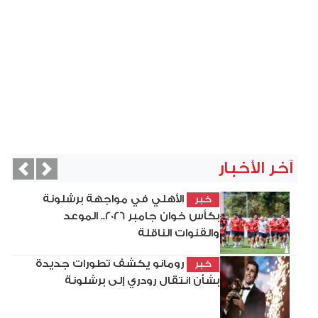
آخر الأخبار
vious
Next
الأهلي في مواجهة برشلونة
خبر
بكأس خوان جامبر 2026.. الموعد
والقنوات الناقلة
رومانو يكشف تطورات جديدة
خبر
بشأن انتقال رودري إلى برشلونة