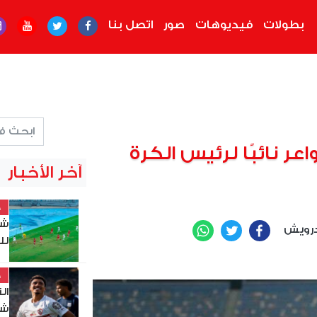
بطولات
فيديوهات
صور
اتصل بنا
ر نائبًا لرئيس الكرة
آخر الأخبار
خ
شي
رويش
WhatsApp
Twitter
Facebook
لل
خ
ال
شب