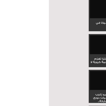
جيكا في
لترا تهزم
ي ملحمة كروية لا
و زغرب
يات دوري
كة...