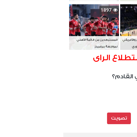
بطل آسيا
1897
 والأفريقي
المستبعدين من قائمة الأهلي
وري
لمواجهة بيراميدز
تطلاع الراى
 القادم؟
تصويت