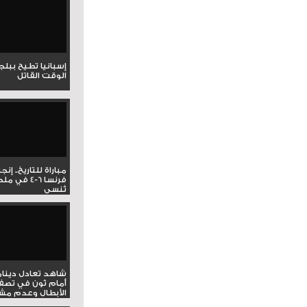
إسبانيا تطيح ببل
الوقت القاتل
مباراة للتاريخ.. إنج
فرنسا 6-4 ف
تُنسى
شاهد تعادل دينام
أمام ثون في تصف
الأبطال وعدم مشار