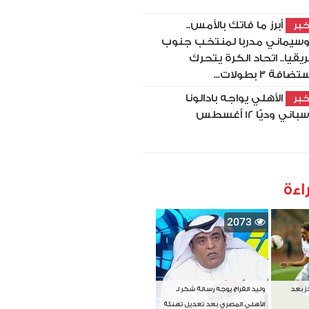
أبرز ما فاتك بالأمس..
بر
سيماني مدربا لمنتخب جنوب
ريقيا.. اتحاد الكرة يتحرك
ضافة 3 بطولات...
الأهلي يواجه بادالونا
بر
باني وديًّا 12 أغسطس
اءة
2073
دز بعد
وليد الفراج يوجه رسالة شكر لـ
الأهلي المصري بعد تعديل تهنئة