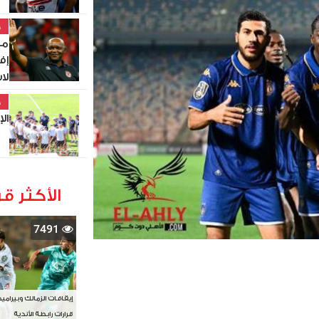
خ
مو
إف
لاست
خ
الإس
الأكثر قر
7491
إيقافات الزمالك وبيرامي
قرارات رابطة الأندية