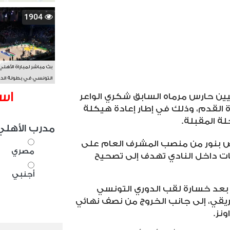
1904
بث مباشر لمباراة الأهلي
التونسي في بطولة الد
الأفريقي BAL
اس
يين حارس مرماه السابق شكري الواعر
لقدم، وذلك في إطار إعادة هيكلة
حلة المقبلة
.
مدرب الأهلي
اض بنور من منصب المشرف العام على
مصري
ات داخل النادي تهدف إلى تصحيح
أجنبي
 بعد خسارة لقب الدوري التونسي
فريقي، إلى جانب الخروج من نصف نهائي
ونز
.