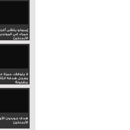
إمبولو يتلقى أغر
حمراء في المونديا
الأرجنتين
لا يتوقف.. حمزة ع
يسجل هدفه الثان
برشلونة
هدف جوردون الأو
الأرجنتين