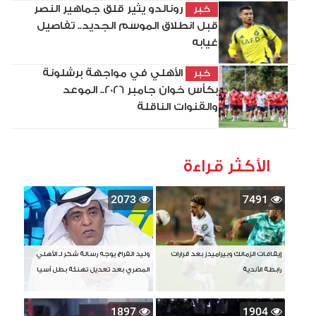
رونالدو يثير قلق جماهير النصر
خبر
قبل انطلاق الموسم الجديد.. تفاصيل
غيابه
الأهلي في مواجهة برشلونة
خبر
بكأس خوان جامبر 2026.. الموعد
والقنوات الناقلة
الأكثر قراءة
2073
7491
إيقافات الزمالك وبيراميدز بعد قرارات
وليد الفراج يوجه رسالة شكر لـ الأهلي
رابطة الأندية
المصري بعد تعديل تهنئة بطل آسيا
1897
1904