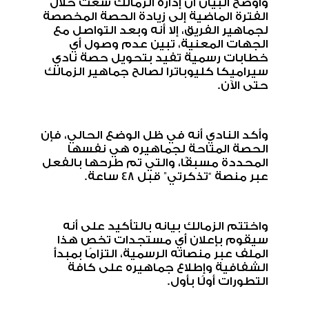
وأوضح البيان أن إدارة الزمالك سعت خلال
الفترة الماضية إلى زيادة الحصة المخصصة
لجماهير الفريق، إلا أنه وبعد التواصل مع
الجهات المعنية، تبين عدم وصول أي
خطابات رسمية تفيد بتحويل حصة نادي
سيراميكا كليوباترا لصالح جماهير الزمالك
حتى الآن
.
وأكد النادي أنه في ظل الوضع الحالي، فإن
الحصة المتاحة لجماهيره هي نفسها
المحددة مسبقًا، والتي تم طرحها بالفعل
عبر منصة “تذكرتي” قبل 48 ساعة
.
واختتم الزمالك بيانه بالتأكيد على أنه
سيقوم بإعلان أي مستجدات تخص هذا
الملف عبر منصاته الرسمية، التزامًا بمبدأ
الشفافية وإطلاع جماهيره على كافة
التطورات أولًا بأول
.