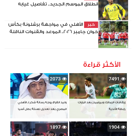
انطلاق الموسم الجديد.. تفاصيل غيابه
الأهلي في مواجهة برشلونة بكأس
خبر
خوان جامبر 2026.. الموعد والقنوات الناقلة
الأكثر قراءة
2073
7491
إيقافات الزمالك وبيراميدز بعد قرارات
وليد الفراج يوجه رسالة شكر لـ الأهلي
رابطة الأندية
المصري بعد تعديل تهنئة بطل آسيا
1897
1904