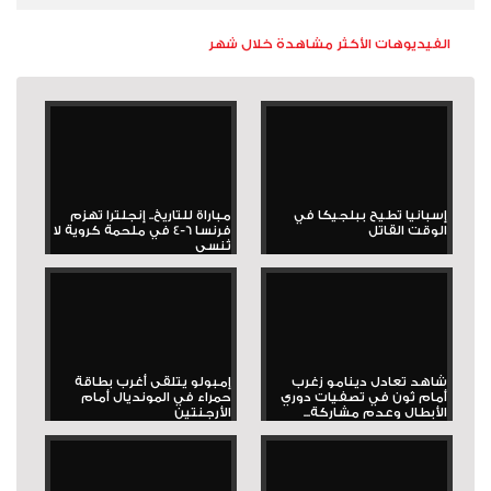
الفيديوهات الأكثر مشاهدة خلال شهر
إسبانيا تطيح ببلجيكا في
مباراة للتاريخ.. إنجلترا تهزم
الوقت القاتل
فرنسا 6-4 في ملحمة كروية لا
تُنسى
شاهد تعادل دينامو زغرب
إمبولو يتلقى أغرب بطاقة
أمام ثون في تصفيات دوري
حمراء في المونديال أمام
الأبطال وعدم مشاركة...
الأرجنتين