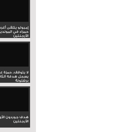
إمبولو يتلقى أغر
حمراء في المونديا
الأرجنتين
لا يتوقف.. حمزة ع
يسجل هدفه الثان
برشلونة
هدف جوردون الأو
الأرجنتين