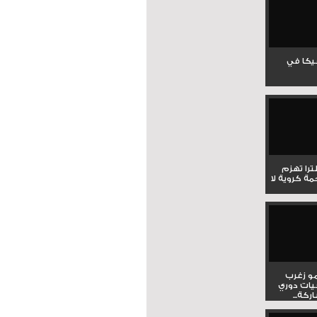
جيكا في
لترا تهزم
ي ملحمة كروية لا
و زغرب
يات دوري
كة...