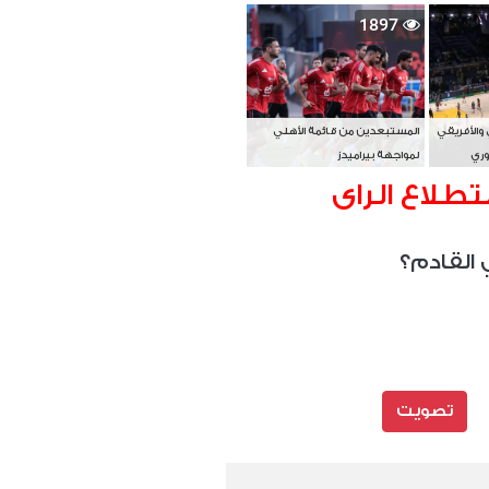
بطل آسيا
1897
 والأفريقي
المستبعدين من قائمة الأهلي
وري
لمواجهة بيراميدز
تطلاع الراى
 القادم؟
تصويت