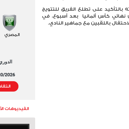
ه بالتأكيد على تطلع الفريق للتتويج
نهائي كأس ألمانيا
بعد أسبوع، في
لاحتفال باللقبين مع جماهير النادي
.
المصري
الدوري العا
5/20/2026 التوقيت 
التفا
الفيديوهات ال