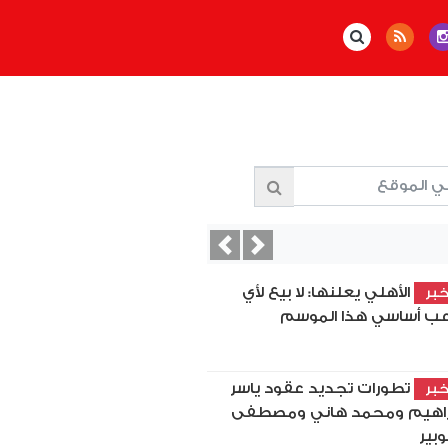
Previous
Next
الأهلي يعلنها: لا بيع لأي
بر
عب أساسي هذا الموسم
تطورات تجديد عقود ياسر
بر
راهيم ومحمد هاني ومصطفى
بير