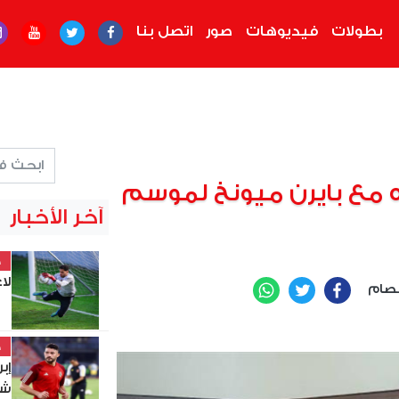
بطولات
فيديوهات
صور
اتصل بنا
ه مع بايرن ميونخ لموسم
آخر الأخبار
خ
لا
صام
WhatsApp
Twitter
Facebook
خ
إب
شو