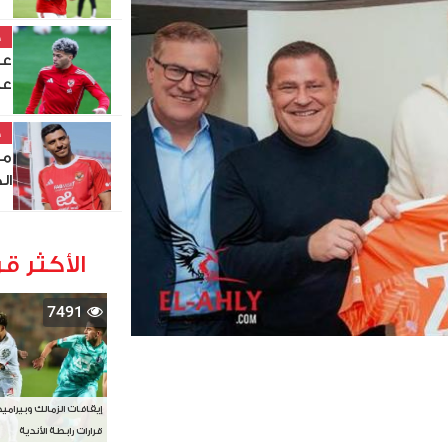
خ
عا
خ
مح
ال
الأكثر قر
7491
إيقافات الزمالك وبيرامي
قرارات رابطة الأندية