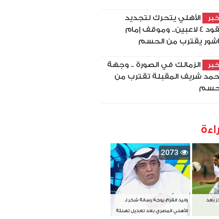
الأهلي يتحرك لتجديد
بر
عقود 4 لاعبين.. وموقف إمام
شور يقترب من الحسم
الزمالك في الصورة .. وجهة
بر
مد شريف المقبلة تقترب من
حسم
اءة
2073
دز بعد
وليد الفراج يوجه رسالة شكر لـ
الأهلي المصري بعد تعديل تهنئة