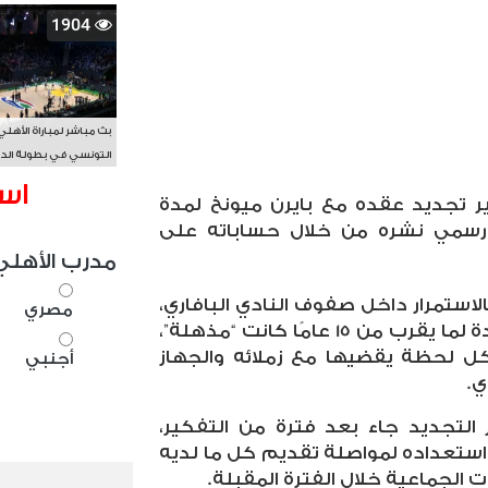
1904
بث مباشر لمباراة الأهلي
التونسي في بطولة الد
الأفريقي BAL
اس
ير تجديد عقده مع بايرن ميونخ لمدة
رسمي نشره من خلال حساباته على
مدرب الأهلي
لاستمرار داخل صفوف النادي البافاري،
مصري
مؤكدًا أن رحلته مع الفريق الممتدة لما يقرب من 15 عامًا كانت “مذهلة”،
بكل لحظة يقضيها مع زملائه والجهاز
أجنبي
ي
.
 التجديد جاء بعد فترة من التفكير،
واستعداده لمواصلة تقديم كل ما لديه
 الجماعية خلال الفترة المقبلة
.