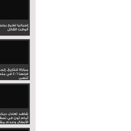
إسبانيا تطيح ببل
الوقت القاتل
مباراة للتاريخ.. إنج
فرنسا 6-4 ف
تُنسى
شاهد تعادل دينام
أمام ثون في تصف
الأبطال وعدم مشار