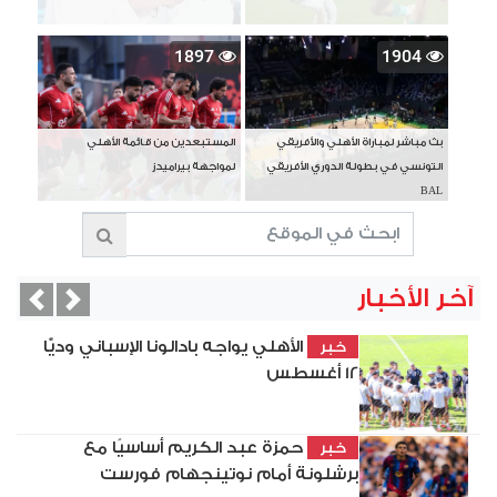
1897
1904
بث مباشر لمباراة الأهلي والأفريقي
المستبعدين من قائمة الأهلي
التونسي في بطولة الدوري الأفريقي
لمواجهة بيراميدز
BAL
آخر الأخبار
vious
Next
الأهلي يواجه بادالونا الإسباني وديًّا
خبر
12 أغسطس
حمزة عبد الكريم أساسيًا مع
خبر
برشلونة أمام نوتينجهام فورست