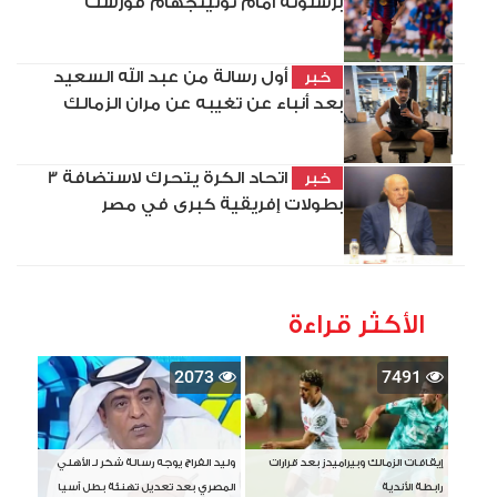
برشلونة أمام نوتينجهام فورست
أول رسالة من عبد الله السعيد
خبر
بعد أنباء عن تغيبه عن مران الزمالك
اتحاد الكرة يتحرك لاستضافة 3
خبر
بطولات إفريقية كبرى في مصر
الأكثر قراءة
2073
7491
إيقافات الزمالك وبيراميدز بعد قرارات
وليد الفراج يوجه رسالة شكر لـ الأهلي
رابطة الأندية
المصري بعد تعديل تهنئة بطل آسيا