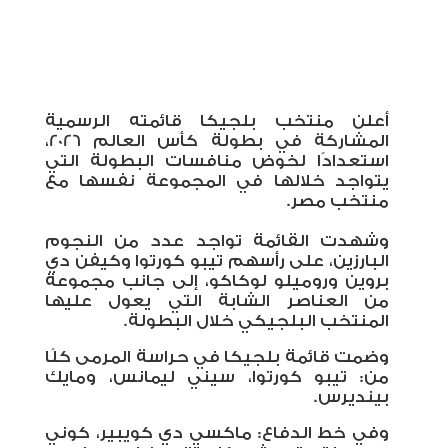
أعلن منتخب بلجيكا قائمته الرسمية
المشاركة في بطولة كأس العالم 2026،
استعدادًا لخوض منافسات البطولة التي
يتواجد خلالها في المجموعة نفسها مع
منتخب مصر
.
وشهدت القائمة تواجد عدد من النجوم
البارزين، على رأسهم تيبو كورتوا وكيفن دي
بروين وروميلو لوكاكو، إلى جانب مجموعة
من العناصر الشابة التي يعول عليها
المنتخب البلجيكي خلال البطولة
.
وضمت قائمة بلجيكا في حراسة المرمى كلًا
من: تيبو كورتوا، سيني ليمانس، ومايك
بينديرس
.
وفي خط الدفاع: ماكسي دي كويبير، كوني