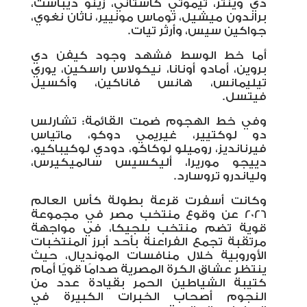
دي وينتر، تيموثي كاستاني، زينو ديباست،
براندون ميشيل، توماس مونيير، ناثان نغوي،
جواكين سيس، وأرثر تيات
.
أما خط الوسط فشهد وجود كيفن دي
بروين، أمادو أونانا، نيكولاس راسكين، يوري
تيليمانس، هانس فاناكين، وأكسيل
فيتسل
.
وفي خط الهجوم ضمت القائمة: تشارلس
دو لوكتيير، غيريمي دوكو، ماتياس
فيرنانديز، روميلو لوكاكو، دودي لوكيباكيو،
دييجو موريرا، أليكسيس سالميكيرس،
ولياندرو تروسارد
.
وكانت أسفرت قرعة بطولة كأس العالم
2026 عن وقوع منتخب مصر في مجموعة
قوية تضم منتخب بلجيكا، في مواجهة
مرتقبة تجمع الفراعنة بأحد أبرز المنتخبات
الأوروبية خلال منافسات المونديال، حيث
ينتظر عشاق الكرة المصرية صدامًا قويًا أمام
كتيبة الشياطين الحمر بقيادة عدد من
النجوم أصحاب الخبرات الكبيرة في