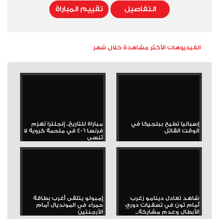
التفاصيل
تقييم المباراة
الفيديوهات الأكثر مشاهدة خلال شهر
إسبانيا تطيح ببلجيكا في
مباراة للتاريخ.. إنجلترا تهزم
الوقت القاتل
فرنسا 6-4 في ملحمة كروية لا
تُنسى
شاهد تعادل دينامو زغرب
إمبولو يتلقى أغرب بطاقة
أمام ثون في تصفيات دوري
حمراء في المونديال أمام
الأبطال وعدم مشاركة...
الأرجنتين