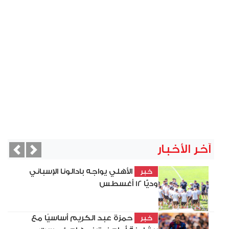
آخر الأخبار
vious
Next
الأهلي يواجه بادالونا الإسباني
خبر
وديًّا 12 أغسطس
حمزة عبد الكريم أساسيًا مع
خبر