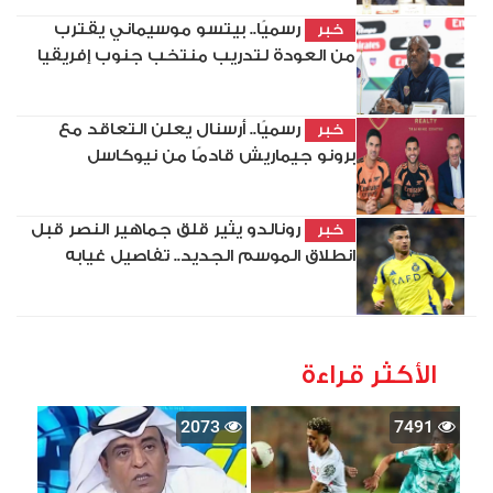
رسميًا.. بيتسو موسيماني يقترب
خبر
من العودة لتدريب منتخب جنوب إفريقيا
رسميًا.. أرسنال يعلن التعاقد مع
خبر
برونو جيماريش قادمًا من نيوكاسل
رونالدو يثير قلق جماهير النصر قبل
خبر
انطلاق الموسم الجديد.. تفاصيل غيابه
الأكثر قراءة
2073
7491