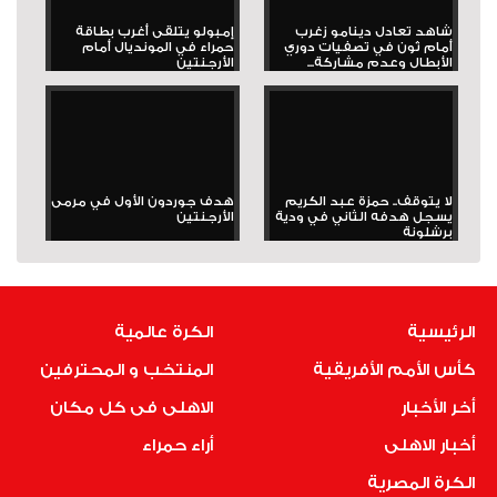
شاهد تعادل دينامو زغرب
إمبولو يتلقى أغرب بطاقة
أمام ثون في تصفيات دوري
حمراء في المونديال أمام
الأبطال وعدم مشاركة...
الأرجنتين
لا يتوقف.. حمزة عبد الكريم
هدف جوردون الأول في مرمى
يسجل هدفه الثاني في ودية
الأرجنتين
برشلونة
الرئيسية
الكرة عالمية
كأس الأمم الأفريقية
المنتخب و المحترفين
أخر الأخبار
الاهلى فى كل مكان
أخبار الاهلى
أراء حمراء
الكرة المصرية