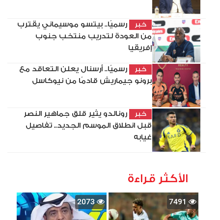
رسميًا.. بيتسو موسيماني يقترب
خبر
من العودة لتدريب منتخب جنوب
إفريقيا
رسميًا.. أرسنال يعلن التعاقد مع
خبر
برونو جيماريش قادمًا من نيوكاسل
رونالدو يثير قلق جماهير النصر
خبر
قبل انطلاق الموسم الجديد.. تفاصيل
غيابه
الأكثر قراءة
2073
7491