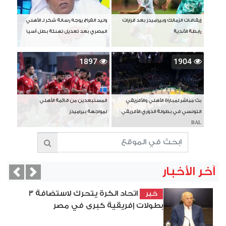
إيقافات الزمالك وبيراميدز بعد قرارات
وليد الفراج يوجه رسالة شكر لـ الأهلي
رابطة الأندية
المصري بعد تعديل تهنئة بطل آسيا
1897
1904
بث مباشر لمباراة الأهلي والأفريقي
المستبعدين من قائمة الأهلي
التونسي في بطولة الدوري الأفريقي
لمواجهة بيراميدز
BAL
آخر الأخبار
vious
Next
اتحاد الكرة يتحرك لاستضافة 3
خبر
بطولات إفريقية كبرى في مصر