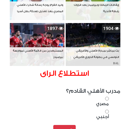
إيقافات الزمالك وبيراميدز بعد قرارات
وليد الفراج يوجه رسالة شكر لـ الأهلي
رابطة الأندية
المصري بعد تعديل تهنئة بطل آسيا
1897
1904
بث مباشر لمباراة الأهلي والأفريقي
المستبعدين من قائمة الأهلي لمواجهة
التونسي في بطولة الدوري الأفريقي
بيراميدز
BAL
استطلاع الراى
مدرب الأهلي القادم؟
مصري
أجنبي