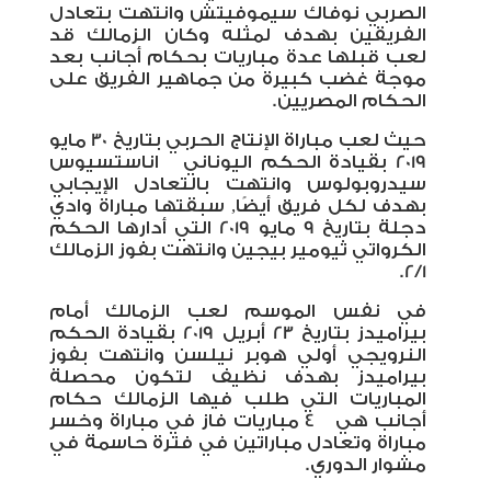
الصربي نوفاك سيموفيتش وانتهت بتعادل
الفريقين بهدف لمثله وكان الزمالك قد
لعب قبلها عدة مباريات بحكام أجانب بعد
موجة غضب كبيرة من جماهير الفريق على
الحكام المصريين.
حيث لعب مباراة الإنتاج الحربي بتاريخ 30 مايو
2019 بقيادة الحكم اليوناني
اناستسيوس
سيدروبولوس وانتهت بالتعادل الإيجابي
بهدف لكل فريق أيضًا, سبقتها مباراة وادي
دجلة بتاريخ 9 مايو 2019 التي أدارها الحكم
الكرواتي ثيومير بيجين وانتهت بفوز الزمالك
2/1.
في نفس الموسم لعب الزمالك أمام
بيراميدز بتاريخ 23 أبريل 2019 بقيادة الحكم
النرويجي أولي هوبر نيلسن وانتهت بفوز
بيراميدز بهدف نظيف لتكون محصلة
المباريات التي طلب فيها الزمالك حكام
أجانب هي
4 مباريات فاز في مباراة وخسر
مباراة وتعادل مباراتين في فترة حاسمة في
مشوار الدوري.