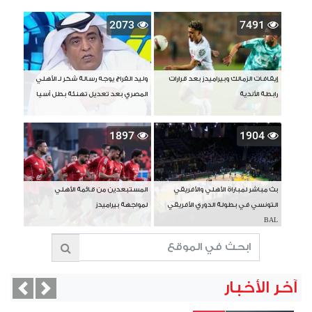
2073
7491
إيقافات الزمالك وبيراميدز بعد قرارات
وليد الفراج يوجه رسالة شكر لـ الأهلي
رابطة الأندية
المصري بعد تعديل تهنئة بطل آسيا
1897
1904
بث مباشر لمباراة الأهلي والأفريقي
المستبعدين من قائمة الأهلي
التونسي في بطولة الدوري الأفريقي
لمواجهة بيراميدز
BAL
آخر الأخبار
vious
Next