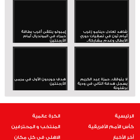
شاهد تعادل دينامو زغرب
إمبولو يتلقى أغرب بطاقة
أمام ثون في تصفيات دوري
حمراء في المونديال أمام
الأبطال وعدم مشاركة...
الأرجنتين
لا يتوقف.. حمزة عبد الكريم
هدف جوردون الأول في مرمى
يسجل هدفه الثاني في ودية
الأرجنتين
برشلونة
الرئيسية
الكرة عالمية
كأس الأمم الأفريقية
المنتخب و المحترفين
أخر الأخبار
الاهلى فى كل مكان