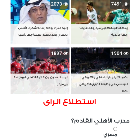
2073
7491
إيقافات الزمالك وبيراميدز بعد قرارات
وليد الفراج يوجه رسالة شكر لـ الأهلي
رابطة الأندية
المصري بعد تعديل تهنئة بطل آسيا
1897
1904
بث مباشر لمباراة الأهلي والأفريقي
المستبعدين من قائمة الأهلي لمواجهة
التونسي في بطولة الدوري الأفريقي
بيراميدز
BAL
استطلاع الراى
مدرب الأهلي القادم؟
مصري