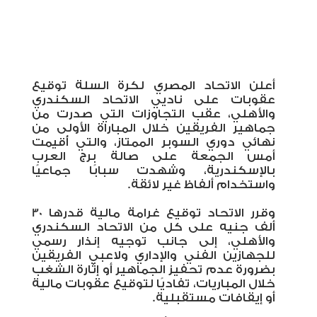
أعلن الاتحاد المصري لكرة السلة توقيع
عقوبات على ناديي الاتحاد السكندري
والأهلي، عقب التجاوزات التي صدرت من
جماهير الفريقين خلال المباراة الأولى من
نهائي دوري السوبر الممتاز، والتي أُقيمت
أمس الجمعة على صالة برج العرب
بالإسكندرية، وشهدت سبابًا جماعيًا
واستخدام ألفاظ غير لائقة
.
وقرر الاتحاد توقيع غرامة مالية قدرها 30
ألف جنيه على كل من الاتحاد السكندري
والأهلي، إلى جانب توجيه إنذار رسمي
للجهازين الفني والإداري ولاعبي الفريقين
بضرورة عدم تحفيز الجماهير أو إثارة الشغب
خلال المباريات، تفاديًا لتوقيع عقوبات مالية
أو إيقافات مستقبلية
.