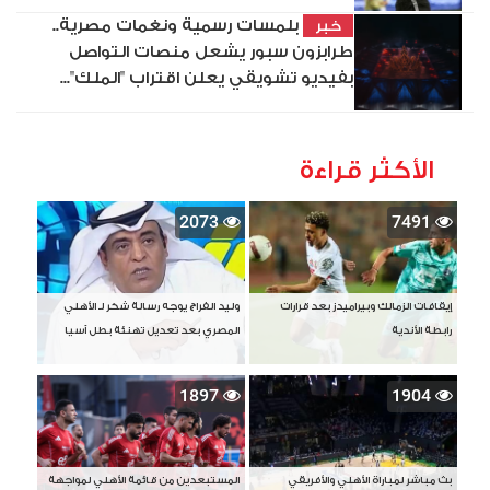
بلمسات رسمية ونغمات مصرية..
خبر
طرابزون سبور يشعل منصات التواصل
بفيديو تشويقي يعلن اقتراب "الملك"...
الأكثر قراءة
2073
7491
إيقافات الزمالك وبيراميدز بعد قرارات
وليد الفراج يوجه رسالة شكر لـ الأهلي
رابطة الأندية
المصري بعد تعديل تهنئة بطل آسيا
1897
1904
بث مباشر لمباراة الأهلي والأفريقي
المستبعدين من قائمة الأهلي لمواجهة