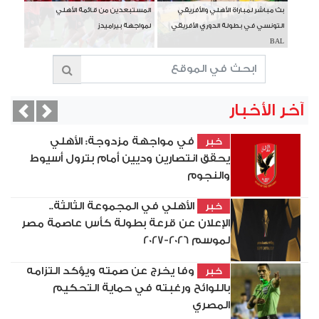
بث مباشر لمباراة الأهلي والأفريقي
المستبعدين من قائمة الأهلي
التونسي في بطولة الدوري الأفريقي
لمواجهة بيراميدز
BAL
آخر الأخبار
vious
Next
في مواجهة مزدوجة: الأهلي
خبر
يحقق انتصارين وديين أمام بترول أسيوط
والنجوم
الأهلي في المجموعة الثالثة..
خبر
الإعلان عن قرعة بطولة كأس عاصمة مصر
لموسم 2026-2027
وفا يخرج عن صمته ويؤكد التزامه
خبر
باللوائح ورغبته في حماية التحكيم
المصري