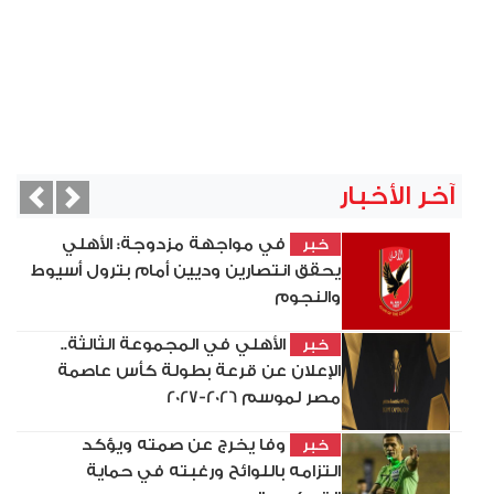
آخر الأخبار
vious
Next
في مواجهة مزدوجة: الأهلي
خبر
يحقق انتصارين وديين أمام بترول أسيوط
والنجوم
الأهلي في المجموعة الثالثة..
خبر
الإعلان عن قرعة بطولة كأس عاصمة
مصر لموسم 2026-2027
وفا يخرج عن صمته ويؤكد
خبر
التزامه باللوائح ورغبته في حماية