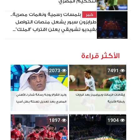
التحكيم المصري
بلمسات رسمية ونغمات مصرية..
خبر
طرابزون سبور يشعل منصات التواصل
بفيديو تشويقي يعلن اقتراب "الملك"...
الأكثر قراءة
2073
7491
إيقافات الزمالك وبيراميدز بعد قرارات
وليد الفراج يوجه رسالة شكر لـ الأهلي
رابطة الأندية
المصري بعد تعديل تهنئة بطل آسيا
1897
1904