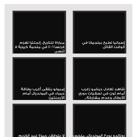
إسبانيا تطيح ببلجيكا في
مباراة للتاريخ.. إنجلترا تهزم
الوقت القاتل
فرنسا 6-4 في ملحمة كروية لا
تُنسى
شاهد تعادل دينامو زغرب
إمبولو يتلقى أغرب بطاقة
أمام ثون في تصفيات دوري
حمراء في المونديال أمام
الأبطال وعدم مشاركة...
الأرجنتين
رونالدو يودع المونديال.. ملخص
لا يتوقف.. حمزة عبد الكريم