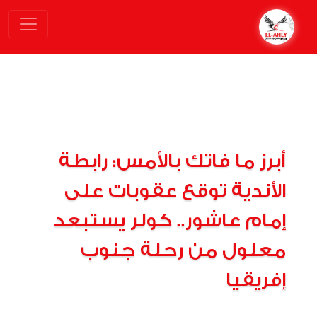
أبرز ما فاتك بالأمس: رابطة
الأندية توقع عقوبات على
إمام عاشور.. كولر يستبعد
معلول من رحلة جنوب
إفريقيا