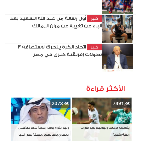
أول رسالة من عبد الله السعيد بعد
خبر
أنباء عن تغيبه عن مران الزمالك
اتحاد الكرة يتحرك لاستضافة 3
خبر
بطولات إفريقية كبرى في مصر
الأكثر قراءة
2073
7491
إيقافات الزمالك وبيراميدز بعد قرارات
وليد الفراج يوجه رسالة شكر لـ الأهلي
رابطة الأندية
المصري بعد تعديل تهنئة بطل آسيا