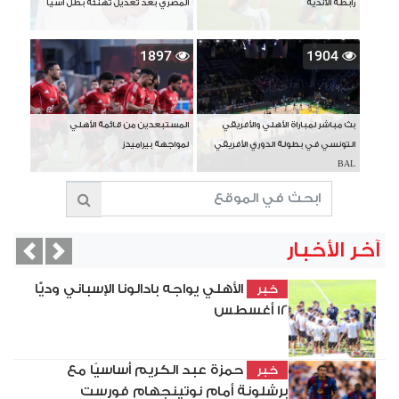
رابطة الأندية
المصري بعد تعديل تهنئة بطل آسيا
1897
1904
بث مباشر لمباراة الأهلي والأفريقي
المستبعدين من قائمة الأهلي
التونسي في بطولة الدوري الأفريقي
لمواجهة بيراميدز
BAL
آخر الأخبار
vious
Next
الأهلي يواجه بادالونا الإسباني وديًّا
خبر
12 أغسطس
حمزة عبد الكريم أساسيًا مع
خبر
برشلونة أمام نوتينجهام فورست