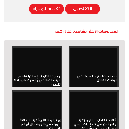
التفاصيل
تقييم المباراة
الفيديوهات الأكثر مشاهدة خلال شهر
إسبانيا تطيح ببلجيكا في
مباراة للتاريخ.. إنجلترا تهزم
الوقت القاتل
فرنسا 6-4 في ملحمة كروية لا
تُنسى
شاهد تعادل دينامو زغرب
إمبولو يتلقى أغرب بطاقة
أمام ثون في تصفيات دوري
حمراء في المونديال أمام
الأبطال وعدم مشاركة...
الأرجنتين