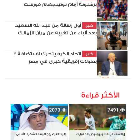
برشلونة أمام نوتينجهام فورست
أول رسالة من عبد الله السعيد
خبر
بعد أنباء عن تغيبه عن مران الزمالك
اتحاد الكرة يتحرك لاستضافة 3
خبر
بطولات إفريقية كبرى في مصر
الأكثر قراءة
2073
7491
إيقافات الزمالك وبيراميدز بعد قرارات
وليد الفراج يوجه رسالة شكر لـ الأهلي