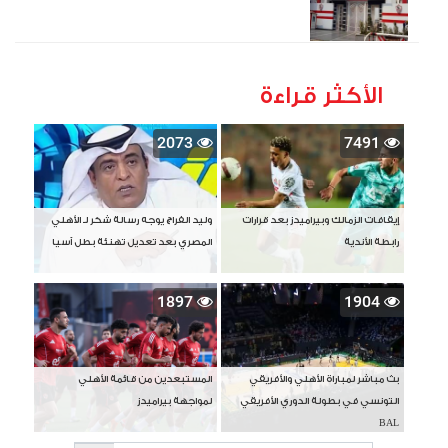
الأكثر قراءة
2073
7491
إيقافات الزمالك وبيراميدز بعد قرارات
وليد الفراج يوجه رسالة شكر لـ الأهلي
رابطة الأندية
المصري بعد تعديل تهنئة بطل آسيا
1897
1904
بث مباشر لمباراة الأهلي والأفريقي
المستبعدين من قائمة الأهلي
التونسي في بطولة الدوري الأفريقي
لمواجهة بيراميدز
BAL