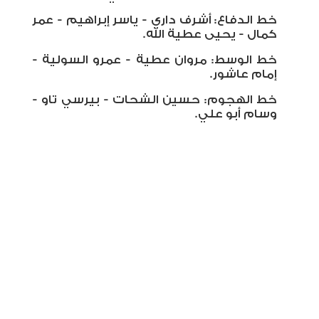
خط الدفاع: أشرف داري - ياسر إبراهيم - عمر
كمال - يحيى عطية الله.
خط الوسط: مروان عطية - عمرو السولية -
إمام عاشور.
خط الهجوم: حسين الشحات - بيرسي تاو -
وسام أبو علي.