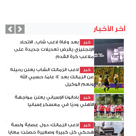
آخر الأخبار
vious
Next
بعد وفاة لاعب شاب.. الاتحاد
خبر
الإنجليزي يفرض تعديلات جديدة على
ملاعب كرة القدم
لاعب الزمالك الشاب يعلن رحيله
خبر
عن الزمالك بعد 14 عامًا: حسبي الله
ونعم الوكيل
بادالونا الإسباني يعلن مواجهة
خبر
الأهلي وديًا في معسكر إسبانيا
لاعب الزمالك: دول عصابة ولسة
خبر
هحكي كل كبيرة وصغيرة حصلت معايا