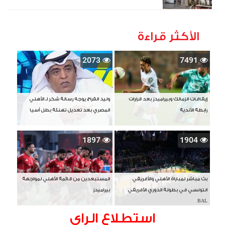
الأكثر قراءة
2073
7491
إيقافات الزمالك وبيراميدز بعد قرارات
وليد الفراج يوجه رسالة شكر لـ الأهلي
رابطة الأندية
المصري بعد تعديل تهنئة بطل آسيا
1897
1904
بث مباشر لمباراة الأهلي والأفريقي
المستبعدين من قائمة الأهلي لمواجهة
التونسي في بطولة الدوري الأفريقي
بيراميدز
BAL
استطلاع الراى