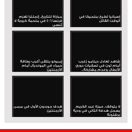
إسبانيا تطيح ببلجيكا في
مباراة للتاريخ.. إنجلترا تهزم
الوقت القاتل
فرنسا 6-4 في ملحمة كروية لا
تُنسى
شاهد تعادل دينامو زغرب
إمبولو يتلقى أغرب بطاقة
أمام ثون في تصفيات دوري
حمراء في المونديال أمام
الأبطال وعدم مشاركة...
الأرجنتين
لا يتوقف.. حمزة عبد الكريم
هدف جوردون الأول في مرمى
يسجل هدفه الثاني في ودية
الأرجنتين
برشلونة