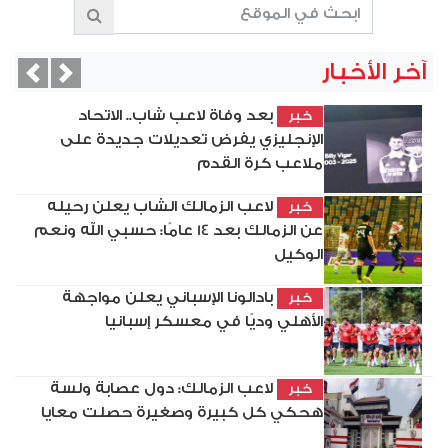
آخر الأخبار
vious
Next
بعد وفاة لاعب شاب.. الاتحاد
خبر
الإنجليزي يفرض تعديلات جديدة على
ملاعب كرة القدم
لاعب الزمالك الشاب يعلن رحيله
خبر
عن الزمالك بعد 14 عامًا: حسبي الله ونعم
الوكيل
بادالونا الإسباني يعلن مواجهة
خبر
الأهلي وديًا في معسكر إسبانيا
لاعب الزمالك: دول عصابة ولسة
خبر
هحكي كل كبيرة وصغيرة حصلت معايا