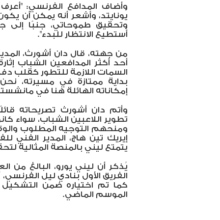
وأضاف المدافع الفرنسي: "أعرف 
يونايتد، وأشعر أنه يمكن أن يكون
وتحقيق طموحاتي، جنبًا إلى جن
أستطيع الانتظار للبدء".
من جهته، قال دان أشورث، المدير 
أحد أكثر المدافعين الشباب إثارة
السمات اللازمة للتطور كقلب دفاع
بداية ممتازة في مسيرته، نح
إمكاناته الهائلة هنا في مانشستر ي
وأتم دان أشورث تصريحاته قائلً
تطوير اللاعبين الشباب، سواء كان
ومنحهم التوجيه المطلوب والوقت 
إيريك تين هاج، المدير الفني لل
يتمتع ليني بالمنصة المثالية لتحق
كما تم اختياره ضمن التشكيل ا
الموسم الماضي.