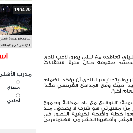
1904
بث مباشر لمباراة الأهلي
التونسي في بطولة الد
الأفريقي BAL
اس
ليزي تعاقده مع ليني يورو، لاعب نادي
عيم صفوفه خلال فترة الانتقالات
مدرب الأهلي
ونايتد: "يسر النادي أن يؤكد انضمام
يد، حيث وقع المدافع الفرنسي عقدًا
مصري
أجنبي
ية: "التوقيع مع نادٍ بمكانة وطموح
 من مسيرتي هو شرف لا يصدق.. منذ
ضعوا خطة واضحة لكيفية التطور في
ثير، وأظهروا الكثير من الاهتمام بي