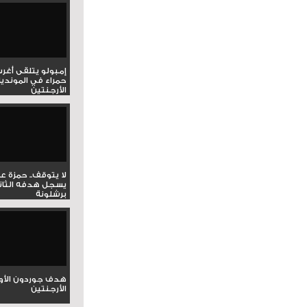
إمبولو يتلقى أغر
حمراء في المونديا
الأرجنتين
لا يتوقف.. حمزة ع
يسجل هدفه الثان
برشلونة
هدف جوردون الأو
الأرجنتين