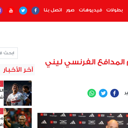
بطولات
فيديوهات
صور
اتصل بنا
المدافع الفرنسي ليني
آخر الأخبار
خ
ال
ير
WhatsApp
Twitter
Facebook
شب
خ
مو
إف