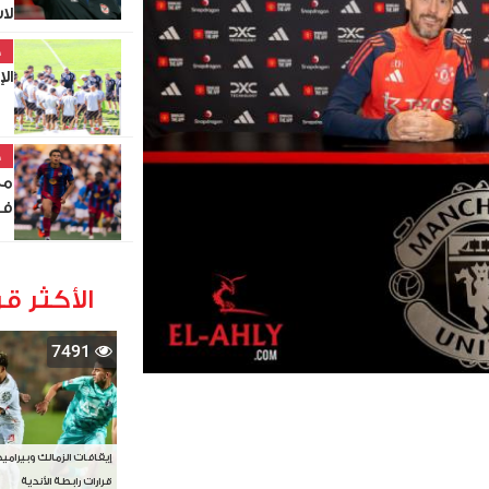
لاست
خ
الإس
خ
مع
فو
الأكثر قر
7491
إيقافات الزمالك وبيرامي
قرارات رابطة الأندية