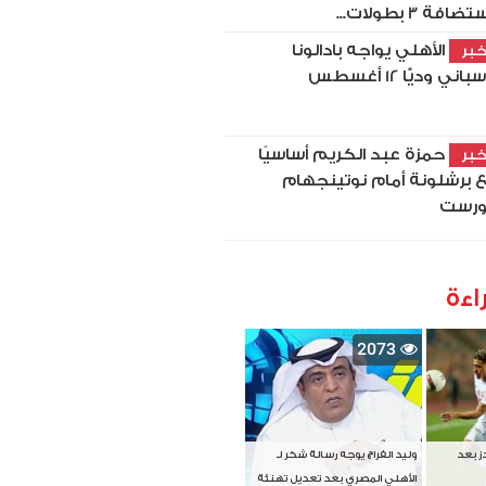
ضافة 3 بطولات...
الأهلي يواجه بادالونا
بر
باني وديًّا 12 أغسطس
حمزة عبد الكريم أساسيًا
بر
 برشلونة أمام نوتينجهام
رست
اءة
2073
دز بعد
وليد الفراج يوجه رسالة شكر لـ
الأهلي المصري بعد تعديل تهنئة