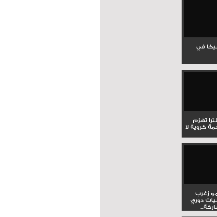
جيكا في
لترا تهزم
ي ملحمة كروية لا
و زغرب
يات دوري
كة...