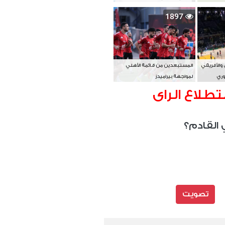
بطل آسيا
1897
 والأفريقي
المستبعدين من قائمة الأهلي
وري
لمواجهة بيراميدز
تطلاع الراى
 القادم؟
تصويت