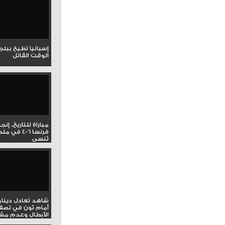
إسبانيا تطيح ببل
الوقت القاتل
مباراة للتاريخ.. إنج
فرنسا 6-4 ف
تُنسى
شاهد تعادل دينام
أمام ثون في تصف
الأبطال وعدم مشار