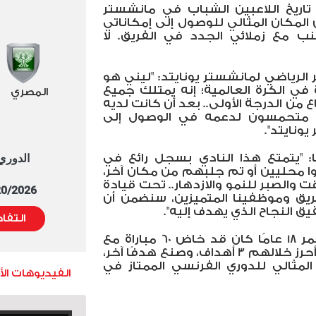
تاريخ اللاعبين الشباب في مانشستر
 المكان المثالي للوصول إلى إمكاناتي
ب مع زملائي الجدد في الفريق. لا
الرياضي لمانشستر يونايتد: "ليني هو
 في الكرة العالمية؛ إنه يمتلك جميع
المصري
 من الدرجة الأولى.. بعد أن كانت لديه
ن متحمسون لدعمه في الوصول إلى
ونايتد".
ا: "يتمتع هذا النادي بسجل رائع في
الدوري العا
وا محليين أو تم جلبهم من مكان آخر،
والصبر للنمو والازدهار.. تحت قيادة
5/20/2026 التوقيت 
فريق وموظفينا المتميزين، سنضمن أن
يق النجاح الذي يهدف إليه".
التفا
يُذكر أن ليني يورو، البالغ من العمر 18 عامًا كان قد خاض 60 مباراة مع
الفريق الأول بنادي ليل الفرنسي، أحرز خلالهم 3 أهداف، وصنع هدفًا آخر،
لمثالي للدوري الفرنسي الممتاز في
الفيديوهات ال