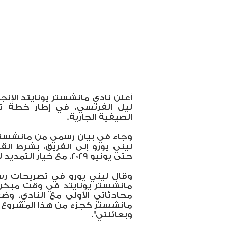
أعلن نادي مانشستر يونايتد الإنج
ليل الفرنسي، في إطار خطة تد
الصيفية الجارية.
وجاء في بيان رسمي من مانشستر ي
ليني يورو إلى الفريق، بشرط الق
حتى يونيو 2029، مع خيار التمديد لعام آخر".
وقال ليني يورو في تصريحات رسم
مانشستر يونايتد في وقت مبكر
محادثاتي الأولى مع النادي، و
مانشستر كجزء من هذا المشروع الم
وبعائلتي".