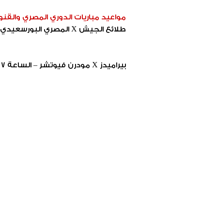
مواعيد مباريات الدوري المصري والقن
بيراميدز X مودرن فيوتشر – الساعة 7 مساء على قناة 2 on time sport