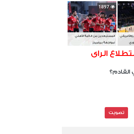
بطل آسيا
1897
 والأفريقي
المستبعدين من قائمة الأهلي
وري
لمواجهة بيراميدز
تطلاع الراى
 القادم؟
تصويت