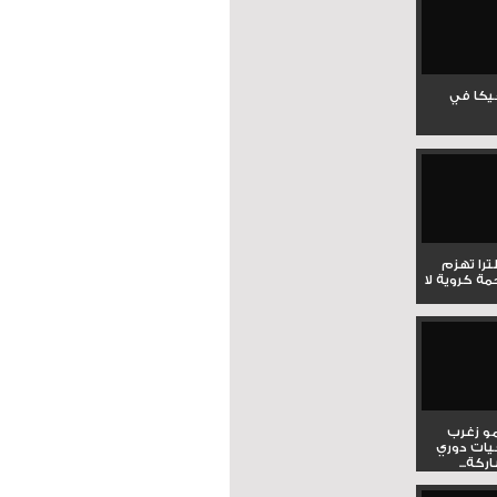
جيكا في
لترا تهزم
ي ملحمة كروية لا
و زغرب
يات دوري
كة...