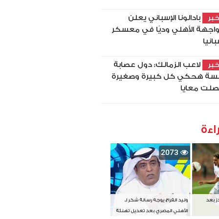
بادالونا الإسباني يعلن
بر
اجهة الأهلي وديًا في معسكر
بانيا
لاعب الزمالك: دول عصابة
بر
سة هحكي كل كبيرة وصغيرة
لت معايا
اءة
2073
دز بعد
وليد الفراج يوجه رسالة شكر لـ
الأهلي المصري بعد تعديل تهنئة