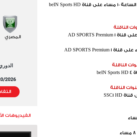
كريستال بالاس X مانشستر يونايتد – الساعة 10 مساء على قناة beIN Sports HD
قنوات الناقلة
المصري
نوات الناقلة
الدوري العا
5/20/2026 التوقيت 
نوات الناقلة
التفا
الفيديوهات ال