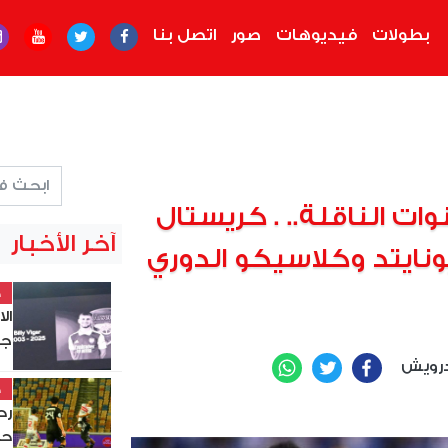
بطولات
فيديوهات
صور
اتصل بنا
نوات الناقلة.. . كريستال
آخر الأخبار
نايتد وكلاسيكو الدوري
خ
ال
جد
رويش
WhatsApp
Twitter
Facebook
خ
حس