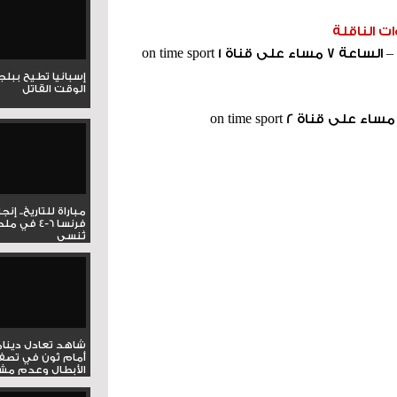
وات الناقلة
طلائع الجيش X المصري البورسعيدي – الساعة 7 مساء على قناة 1 on time sport
إسبانيا تطيح ببل
الوقت القاتل
مباراة للتاريخ.. إنج
فرنسا 6-4 ف
تُنسى
شاهد تعادل دينام
أمام ثون في تصف
الأبطال وعدم مشار