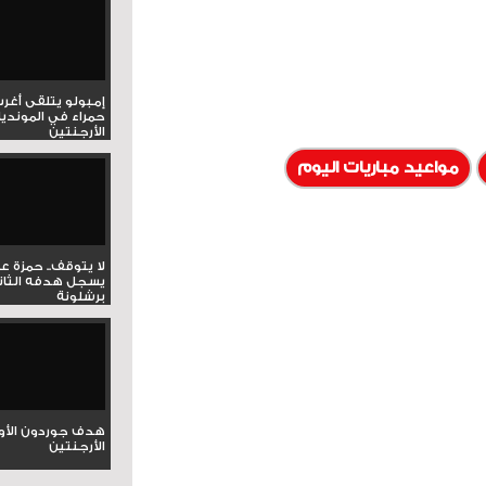
إمبولو يتلقى أغر
حمراء في المونديا
الأرجنتين
مواعيد مباريات اليوم
لا يتوقف.. حمزة ع
يسجل هدفه الثان
برشلونة
هدف جوردون الأو
الأرجنتين