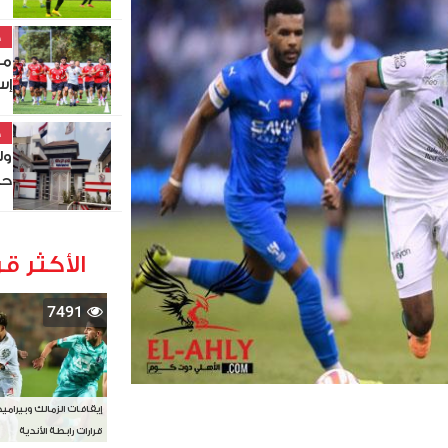
خ
مو
إس
خ
ول
حص
الأكثر قر
7491
إيقافات الزمالك وبيرامي
قرارات رابطة الأندية