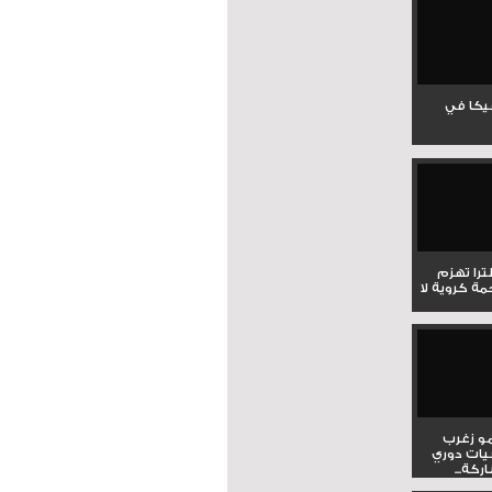
جيكا في
لترا تهزم
ي ملحمة كروية لا
و زغرب
يات دوري
كة...