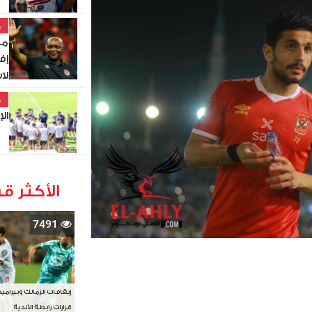
خ
مو
إف
لاست
خ
الإس
الأكثر قر
7491
إيقافات الزمالك وبيرامي
قرارات رابطة الأندية