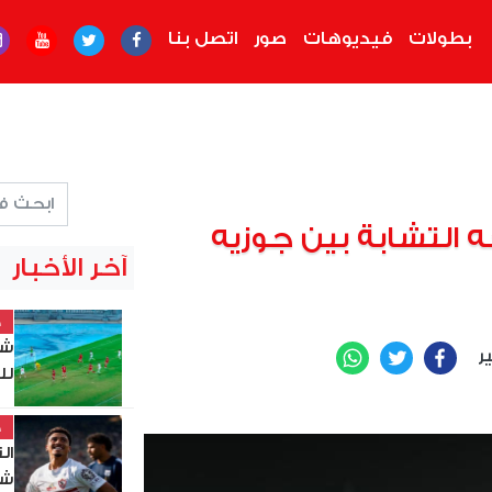
بطولات
فيديوهات
صور
اتصل بنا
التشابة بين جوزيه
آخر الأخبار
خ
شي
ير
WhatsApp
Twitter
Facebook
لل
خ
ال
شب