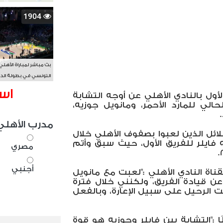
1904
بث مباشر لمباراة الأهلي
التونسي في بطولة الد
الأفريقي BAL
اس
ول بالنادي الأهلي عن أوجه التشابة
لحالي للمارد الأحمر، ومانويل جوزيه،
مدرب الأهلي
لائل الذين لعبوا بصفوف الأهلي خلال
ه فايلر للفريق الأول، حيث سبق وأتم
مصري
أجنبي
اة النادي الأهلي :"لعبت مع مانويل
ن قيادة الفريق، ولكنني خلال فترة
 الرحيل على سبيل الإعارة، وبالفعل
ا :"التشابة بين فايلر وجوزيه هو قوة