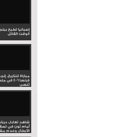
إسبانيا تطيح ببل
الوقت القاتل
مباراة للتاريخ.. إنج
فرنسا 6-4 ف
تُنسى
شاهد تعادل دينام
أمام ثون في تصف
الأبطال وعدم مشار