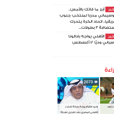
أبرز ما فاتك بالأمس..
بر
سيماني مدربا لمنتخب جنوب
ريقيا.. اتحاد الكرة يتحرك
ضافة 3 بطولات...
الأهلي يواجه بادالونا
بر
باني وديًّا 12 أغسطس
اءة
2073
دز بعد
وليد الفراج يوجه رسالة شكر لـ
الأهلي المصري بعد تعديل تهنئة