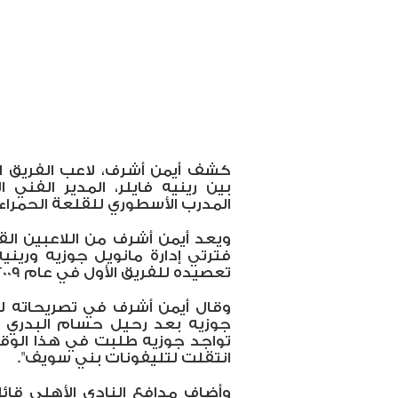
كشف أيمن أشرف، لاعب الفريق الأ
بين رينيه فايلر، المدير الفني ا
المدرب الأسطوري للقلعة الحمراء.
ويعد أيمن أشرف من اللاعبين الق
فترتي إدارة مانويل جوزيه وريني
تعصيده للفريق الأول في عام 2009.
وقال أيمن أشرف في تصريحاته لقن
جوزيه بعد رحيل حسام البدري ع
تواجد جوزيه طلبت في هذا الوقت
انتقلت لتليفونات بني سويف".
وأضاف مدافع النادي الأهلي قائلً