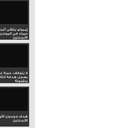
إمبولو يتلقى أغر
حمراء في المونديا
الأرجنتين
لا يتوقف.. حمزة ع
يسجل هدفه الثان
برشلونة
هدف جوردون الأو
الأرجنتين