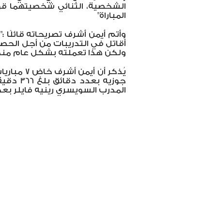
الشخصية، الثنائي شخصيتهما قوية
المباراة"
وأتم أيمن أشرف تصريحاته قائلًا 
أقاتل في التدريبات من أجل الحص
ولكن هذا تعملته بشكل عام منذ
يُذكر أن أ
المدرب السويسري رينيه فايلر بعدد دقائق 