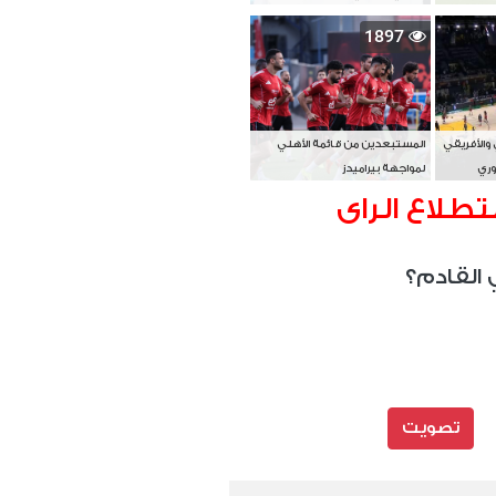
بطل آسيا
1897
 والأفريقي
المستبعدين من قائمة الأهلي
وري
لمواجهة بيراميدز
تطلاع الراى
 القادم؟
تصويت