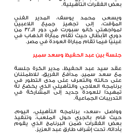
بعض الفقرات التأهيلية.
ويسعى محمد يوسف، المدير الفني
المؤقت، إلى تجهيز جميع اللاعبين
لمواجهتي كانو سبورت في دور الـ٣٢ من
دوري الأبطال حيث تقام مباراة الذهاب في
غينيا فيما تقام مباراة العودة في مصر.
جلسة بين عبد الحفيظ وسعد سمير
عقد سيد عبد الحفيظ، مدير الكرة جلسة
مع سعد سمير، مدافع الفريق، للاطمئنان
على حالته والتعرف على مدى التطور في
برنامجه العلاجي والتأهيلي الذي يخضع له
تمهيدًا للعودة جديد إلى المشاركة في
التدريبات الجماعية.
وواصل «سعد» برنامجه التأهيلي، اليوم،
حيث قام بالجري حول الملعب، وتنفيذ
بعض الفقرات ضمن البرنامج الذي يقوم
بأدائه، تحت إشراف طارق عبد العزيز.