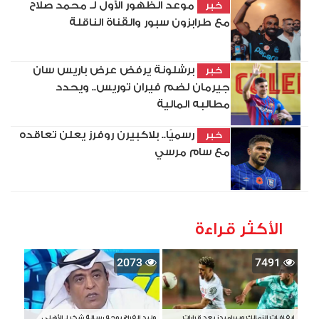
موعد الظهور الأول لـ محمد صلاح
خبر
مع طرابزون سبور والقناة الناقلة
برشلونة يرفض عرض باريس سان
خبر
جيرمان لضم فيران توريس.. ويحدد
مطالبه المالية
رسميًا.. بلاكبيرن روفرز يعلن تعاقده
خبر
مع سام مرسي
الأكثر قراءة
2073
7491
إيقافات الزمالك وبيراميدز بعد قرارات
وليد الفراج يوجه رسالة شكر لـ الأهلي