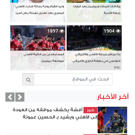
إيقافات الزمالك وبيراميدز بعد قرارات
وليد الفراج يوجه رسالة شكر لـ الأهلي
رابطة الأندية
المصري بعد تعديل تهنئة بطل آسيا
1897
1904
بث مباشر لمباراة الأهلي والأفريقي
المستبعدين من قائمة الأهلي
التونسي في بطولة الدوري الأفريقي
لمواجهة بيراميدز
BAL
آخر الأخبار
vious
Next
أفشة يكشف موقفه من العودة
خبر
إلى الأهلي ويشيد بـ الحسين عموتة