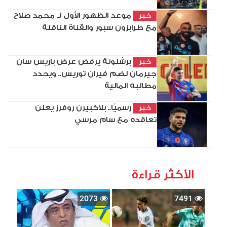
موعد الظهور الأول لـ محمد صلاح
خبر
مع طرابزون سبور والقناة الناقلة
برشلونة يرفض عرض باريس سان
خبر
جيرمان لضم فيران توريس.. ويحدد
مطالبه المالية
رسميًا.. بلاكبيرن روفرز يعلن
خبر
تعاقده مع سام مرسي
الأكثر قراءة
2073
7491