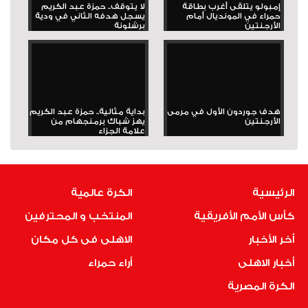
إمبولو يتلقى أغرب بطاقة
لا يتوقف.. حمزة عبد الكريم
حمراء في المونديال أمام
يسجل هدفه الثاني في ودية
الأرجنتين
برشلونة
هدف جوردون الأول في مرمى
بداية مثالية.. حمزة عبد الكريم
الأرجنتين
يهز شباك برمنجهام من
علامة الجزاء
الرئيسية
الكرة عالمية
كأس الأمم الأفريقية
المنتخب و المحترفين
أخر الأخبار
الاهلى فى كل مكان
أخبار الاهلى
أراء حمراء
الكرة المصرية