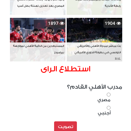
رابطة الأندية
المصري بعد تعديل تهنئة بطل آسيا
1897
1904
بث مباشر لمباراة الأهلي والأفريقي
المستبعدين من قائمة الأهلي لمواجهة
التونسي في بطولة الدوري الأفريقي
بيراميدز
BAL
استطلاع الراى
مدرب الأهلي القادم؟
مصري
أجنبي
تصويت