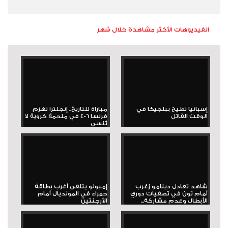
الفيديوهات الأكثر مشاهدة خلال شهر
إسبانيا تطيح ببلجيكا في
مباراة للتاريخ.. إنجلترا تهزم
الوقت القاتل
فرنسا 6-4 في ملحمة كروية لا
تُنسى
شاهد تعادل دينامو زغرب
إمبولو يتلقى أغرب بطاقة
أمام ثون في تصفيات دوري
حمراء في المونديال أمام
الأبطال وعدم مشاركة...
الأرجنتين