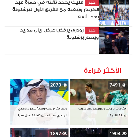
فليك يجدد ثقته في حمزة عبد
خبر
الكريم ويُبقيه مع الفريق الأول لبرشلونة
بعد تألقه
رودري يرفض عرض ريال مدريد
خبر
ويختار برشلونة
الأكثر قراءة
2073
7491
إيقافات الزمالك وبيراميدز بعد قرارات
وليد الفراج يوجه رسالة شكر لـ الأهلي
رابطة الأندية
المصري بعد تعديل تهنئة بطل آسيا
1897
1904