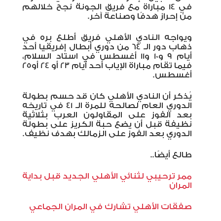
في 14 مباراة مع فريق الجونة نجح خلالهم
من إحراز هدفًا وصناعة آخر.
ويواجه النادي الأهلي فريق أطلع بره في
ذهاب دور الـ 64 من دوري أبطال إفريقيا أحد
أيام 9 و10 و11 أغسطس في استاد السلام،
فيما تقام مباراة الإياب أحد أيام 23 أو 24 أو25
أغسطس.
يُذكر أن النادي الأهلي كان قد حسم بطولة
الدوري العام لصالحه للمرة الـ 41 في تاريخه
بعد الفوز على المقاولون العرب بثلاثية
نظيفة قبل أن يضع حبة الكريز على بطولة
الدوري بعد الفوز على الزمالك بهدف نظيف.
طالع أيضًا..
ممر ترحيبي لثنائي الأهلي الجديد قبل بداية
المران
صفقات الأهلي تشارك في المران الجماعي