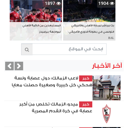
1897
1904
بث مباشر لمباراة الأهلي والأفريقي
المستبعدين من قائمة الأهلي
التونسي في بطولة الدوري الأفريقي
لمواجهة بيراميدز
BAL
آخر الأخبار
vious
Next
لاعب الزمالك: دول عصابة ولسة
خبر
هحكي كل كبيرة وصغيرة حصلت معايا
ميدو: الزمالك تخلص من أكبر
خبر
عصابة في كرة القدم المصرية