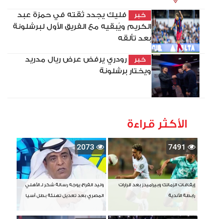
فليك يجدد ثقته في حمزة عبد
خبر
الكريم ويُبقيه مع الفريق الأول لبرشلونة
بعد تألقه
رودري يرفض عرض ريال مدريد
خبر
ويختار برشلونة
الأكثر قراءة
2073
7491
إيقافات الزمالك وبيراميدز بعد قرارات
وليد الفراج يوجه رسالة شكر لـ الأهلي
رابطة الأندية
المصري بعد تعديل تهنئة بطل آسيا