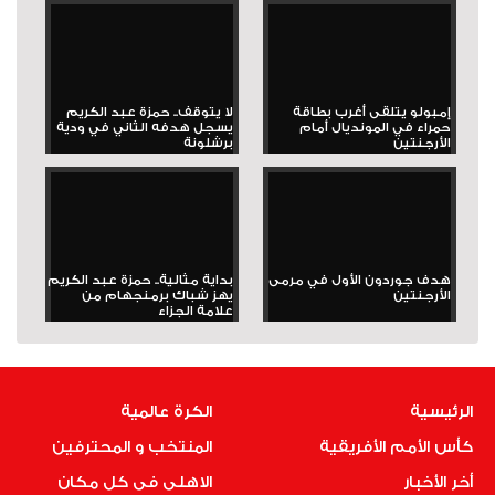
إمبولو يتلقى أغرب بطاقة
لا يتوقف.. حمزة عبد الكريم
حمراء في المونديال أمام
يسجل هدفه الثاني في ودية
الأرجنتين
برشلونة
هدف جوردون الأول في مرمى
بداية مثالية.. حمزة عبد الكريم
الأرجنتين
يهز شباك برمنجهام من
علامة الجزاء
الرئيسية
الكرة عالمية
كأس الأمم الأفريقية
المنتخب و المحترفين
أخر الأخبار
الاهلى فى كل مكان