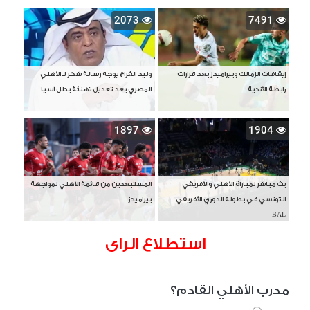
2073
7491
إيقافات الزمالك وبيراميدز بعد قرارات
وليد الفراج يوجه رسالة شكر لـ الأهلي
رابطة الأندية
المصري بعد تعديل تهنئة بطل آسيا
1897
1904
بث مباشر لمباراة الأهلي والأفريقي
المستبعدين من قائمة الأهلي لمواجهة
التونسي في بطولة الدوري الأفريقي
بيراميدز
BAL
استطلاع الراى
مدرب الأهلي القادم؟