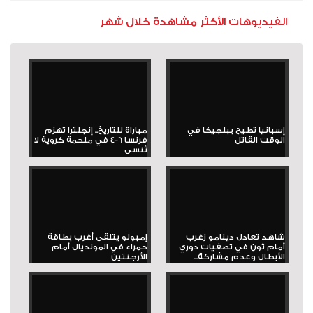
الفيديوهات الأكثر مشاهدة خلال شهر
إسبانيا تطيح ببلجيكا في
مباراة للتاريخ.. إنجلترا تهزم
الوقت القاتل
فرنسا 6-4 في ملحمة كروية لا
تُنسى
شاهد تعادل دينامو زغرب
إمبولو يتلقى أغرب بطاقة
أمام ثون في تصفيات دوري
حمراء في المونديال أمام
الأبطال وعدم مشاركة...
الأرجنتين