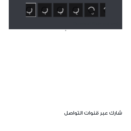
1
2
3
4
5
6
7
Thumbnail Slider trial version
"
شارك عبر قنوات التواصل