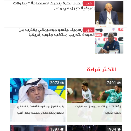
اتحاد الكرة يتحرك لاستضافة 3 بطولات
خبر
إفريقية كبرى في مصر
رسميًا.. بيتسو موسيماني يقترب من
خبر
العودة لتدريب منتخب جنوب إفريقيا
الأكثر قراءة
2073
7491
إيقافات الزمالك وبيراميدز بعد قرارات
وليد الفراج يوجه رسالة شكر لـ الأهلي
رابطة الأندية
المصري بعد تعديل تهنئة بطل آسيا
1897
1904