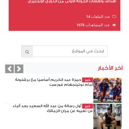
أهداف ولقطات الجولة الأولى من الدوري الإنجليزي
عدد الملفات 14
عدد المشاهدات 1678
آخر الأخبار
evious
Next
حمزة عبد الكريم أساسيًا مع برشلونة
خبر
أمام نوتينجهام فورست
أول رسالة من عبد الله السعيد بعد أنباء
خبر
عن تغيبه عن مران الزمالك