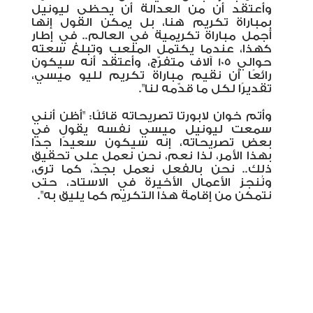
وأعتقد أن من العدالة أن يحظى ليونيل
بمباراة تكريم هنا، بل يمكن القول إنها
أجمل مباراة تكريمية في العالم.. في إطار
كهذا، عندما يكتمل الملعب وتبلغ سعته
حوالي 105 آلاف متفرّج، وأعتقد أنه سيكون
رائعًا أن نقيم مباراة تكريم لليو ميسي،
تقديرًا لكل ما قدّمه لنا".
وأتم خوان لابورتا تصريحاته قائلًا: "أظن أنني
سمعت ليونيل ميسي نفسه يقول في
بعض تصريحاته، إنه سيكون سعيدًا جدًا
بهذا الأمر، لذا نعم، نحن نعمل على تحقيق
ذلك.. نحن بالفعل نعمل بجدّ، كما ترى،
ونُنجز الأعمال الأخيرة في الاستاد، حتى
نتمكن من إقامة هذا التكريم كما يليق به".