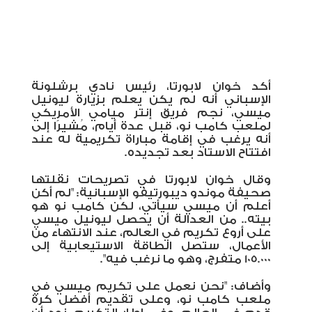
أكد خوان لابورتا، رئيس نادي برشلونة
الإسباني أنه لم يكن يعلم بزيارة ليونيل
ميسي، نجم فريق إنتر ميامي الأمريكي
لملعب كامب نو، قبل عدة أيام، مُشيرًا إلى
أنه يرغب في إقامة مباراة تكريمية له عند
افتتاح الاستاد بعد تجديده.
وقال خوان لابورتا في تصريحات نقلتها
صحيفة موندو ديبورتيفو الإسبانية: "لم أكن
أعلم أن ميسي سيأتي، لكن كامب نو هو
بيته
..
من العدالة أن يحصل ليونيل ميسي
على أروع تكريم في العالم، عند الانتهاء من
الأعمال، ستصل الطاقة الاستيعابية إلى
105.000 متفرج، وهو ما نرغب فيه".
وأضاف: "نحن نعمل على تكريم ميسي في
ملعب كامب نو، وعلى تقديم أفضل كرة