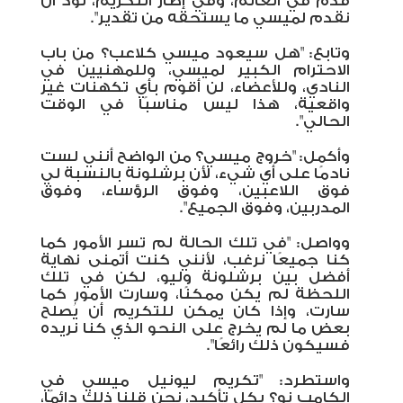
قدم في العالم، وفي إطار التكريم، نود أن
نقدم لميسي ما يستحقه من تقدير".
وتابع: "هل سيعود ميسي كلاعب؟ من باب
الاحترام الكبير لميسي، وللمهنيين في
النادي، وللأعضاء، لن أقوم بأي تكهنات غير
واقعية، هذا ليس مناسبًا في الوقت
الحالي".
وأكمل: "خروج ميسي؟ من الواضح أنني لست
نادمًا على أي شيء، لأن برشلونة بالنسبة لي
فوق اللاعبين، وفوق الرؤساء، وفوق
المدربين، وفوق الجميع".
وواصل: "في تلك الحالة لم تسر الأمور كما
كنا جميعًا نرغب، لأنني كنت أتمنى نهاية
أفضل بين برشلونة وليو، لكن في تلك
اللحظة لم يكن ممكنًا، وسارت الأمور كما
سارت، وإذا كان يمكن للتكريم أن يُصلح
بعض ما لم يخرج على النحو الذي كنا نريده
فسيكون ذلك رائعًا".
واستطرد: "تكريم ليونيل ميسي في
الكامب نو؟ بكل تأكيد، نحن قلنا ذلك دائمًا،