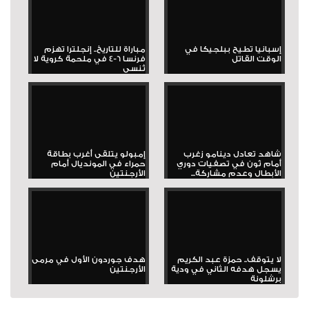
إسبانيا تطيح ببلجيكا في
مباراة للتاريخ.. إنجلترا تهزم
الوقت القاتل
فرنسا 6-4 في ملحمة كروية لا
تُنسى
شاهد تعادل دينامو زغرب
إمبولو يتلقى أغرب بطاقة
أمام ثون في تصفيات دوري
حمراء في المونديال أمام
الأبطال وعدم مشاركة...
الأرجنتين
لا يتوقف.. حمزة عبد الكريم
هدف جوردون الأول في مرمى
يسجل هدفه الثاني في ودية
الأرجنتين
برشلونة