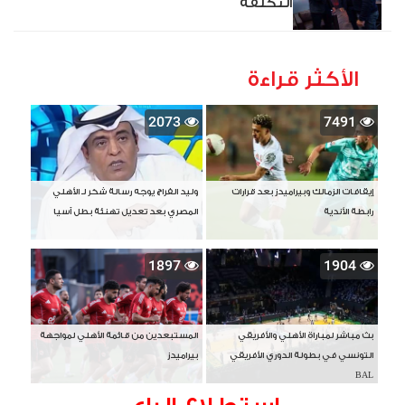
التكلفة
الأكثر قراءة
2073
7491
إيقافات الزمالك وبيراميدز بعد قرارات
وليد الفراج يوجه رسالة شكر لـ الأهلي
رابطة الأندية
المصري بعد تعديل تهنئة بطل آسيا
1897
1904
بث مباشر لمباراة الأهلي والأفريقي
المستبعدين من قائمة الأهلي لمواجهة
التونسي في بطولة الدوري الأفريقي
بيراميدز
BAL