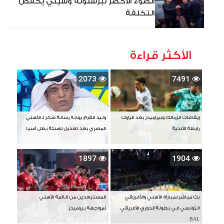
الضوء الأخضر لبرشلونة وسيتي يخفض
التكلفة
الأكثر قراءة
2073
7491
إيقافات الزمالك وبيراميدز بعد قرارات
وليد الفراج يوجه رسالة شكر لـ الأهلي
رابطة الأندية
المصري بعد تعديل تهنئة بطل آسيا
1897
1904
بث مباشر لمباراة الأهلي والأفريقي
المستبعدين من قائمة الأهلي
التونسي في بطولة الدوري الأفريقي
لمواجهة بيراميدز
BAL