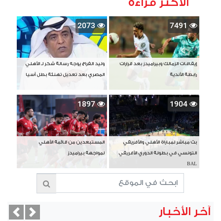
الأكثر قراءة
2073
7491
إيقافات الزمالك وبيراميدز بعد قرارات
وليد الفراج يوجه رسالة شكر لـ الأهلي
رابطة الأندية
المصري بعد تعديل تهنئة بطل آسيا
1897
1904
بث مباشر لمباراة الأهلي والأفريقي
المستبعدين من قائمة الأهلي
التونسي في بطولة الدوري الأفريقي
لمواجهة بيراميدز
BAL
آخر الأخبار
vious
Next