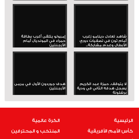
شاهد تعادل دينامو زغرب
إمبولو يتلقى أغرب بطاقة
أمام ثون في تصفيات دوري
حمراء في المونديال أمام
الأبطال وعدم مشاركة...
الأرجنتين
لا يتوقف.. حمزة عبد الكريم
هدف جوردون الأول في مرمى
يسجل هدفه الثاني في ودية
الأرجنتين
برشلونة
الرئيسية
الكرة عالمية
كأس الأمم الأفريقية
المنتخب و المحترفين