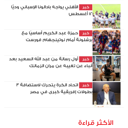
الأهلي يواجه بادالونا الإسباني وديًّا
خبر
12 أغسطس
حمزة عبد الكريم أساسيًا مع
خبر
برشلونة أمام نوتينجهام فورست
أول رسالة من عبد الله السعيد بعد
خبر
أنباء عن تغيبه عن مران الزمالك
اتحاد الكرة يتحرك لاستضافة 3
خبر
بطولات إفريقية كبرى في مصر
الأكثر قراءة