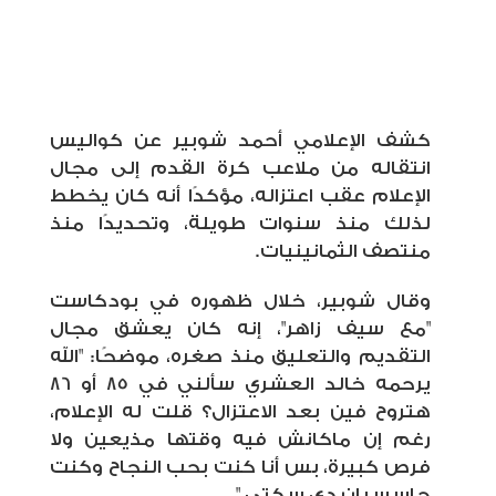
كشف الإعلامي أحمد شوبير عن كواليس
انتقاله من ملاعب كرة القدم إلى مجال
الإعلام عقب اعتزاله، مؤكدًا أنه كان يخطط
لذلك منذ سنوات طويلة، وتحديدًا منذ
منتصف الثمانينيات
.
وقال شوبير، خلال ظهوره في بودكاست
"مع سيف زاهر"، إنه كان يعشق مجال
التقديم والتعليق منذ صغره، موضحًا: "الله
يرحمه خالد العشري سألني في 85 أو 86
هتروح فين بعد الاعتزال؟ قلت له الإعلام،
رغم إن ماكانش فيه وقتها مذيعين ولا
فرص كبيرة، بس أنا كنت بحب النجاح وكنت
حاسس إن دي سكتي
".