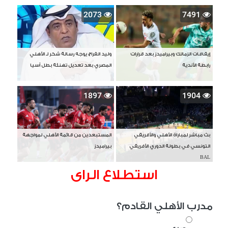
2073
7491
إيقافات الزمالك وبيراميدز بعد قرارات
وليد الفراج يوجه رسالة شكر لـ الأهلي
رابطة الأندية
المصري بعد تعديل تهنئة بطل آسيا
1897
1904
بث مباشر لمباراة الأهلي والأفريقي
المستبعدين من قائمة الأهلي لمواجهة
التونسي في بطولة الدوري الأفريقي
بيراميدز
BAL
استطلاع الراى
مدرب الأهلي القادم؟