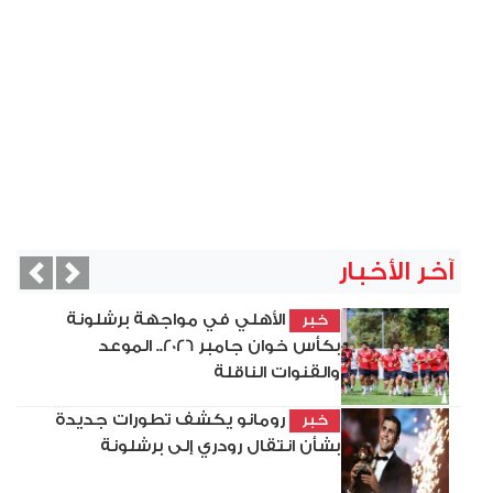
آخر الأخبار
vious
Next
الأهلي في مواجهة برشلونة
خبر
بكأس خوان جامبر 2026.. الموعد
والقنوات الناقلة
رومانو يكشف تطورات جديدة
خبر
بشأن انتقال رودري إلى برشلونة