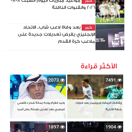
مواعيد مباريات اليوم السبت 8-8-
خبر
2026 والقنوات الناقلة
بعد وفاة لاعب شاب.. الاتحاد
خبر
الإنجليزي يفرض تعديلات جديدة على
ملاعب كرة القدم
الأكثر قراءة
2073
7491
إيقافات الزمالك وبيراميدز بعد قرارات
وليد الفراج يوجه رسالة شكر لـ الأهلي
رابطة الأندية
المصري بعد تعديل تهنئة بطل آسيا
1897
1904