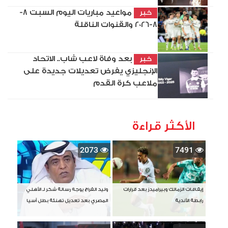
مواعيد مباريات اليوم السبت 8-
خبر
8-2026 والقنوات الناقلة
بعد وفاة لاعب شاب.. الاتحاد
خبر
الإنجليزي يفرض تعديلات جديدة على
ملاعب كرة القدم
الأكثر قراءة
2073
7491
إيقافات الزمالك وبيراميدز بعد قرارات
وليد الفراج يوجه رسالة شكر لـ الأهلي
رابطة الأندية
المصري بعد تعديل تهنئة بطل آسيا