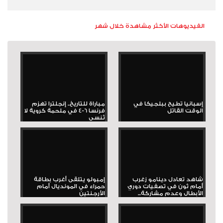
الفيديوهات الأكثر مشاهدة خلال شهر
إسبانيا تطيح ببلجيكا في
مباراة للتاريخ.. إنجلترا تهزم
الوقت القاتل
فرنسا 6-4 في ملحمة كروية لا
تُنسى
شاهد تعادل دينامو زغرب
إمبولو يتلقى أغرب بطاقة
أمام ثون في تصفيات دوري
حمراء في المونديال أمام
الأبطال وعدم مشاركة...
الأرجنتين