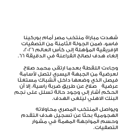
شهدت مباراة منتخب مصر أمام بوركينا
فاسو، ضمن الجولة الثامنة من التصفيات
الإفريقية المؤهلة إلى كأس العالم 2026،
إلغاء هدف لصالح الفراعنة في الدقيقة 66
.
وجاءت اللقطة بعدما ارتقى محمد صلاح
لعرضية من الجبهة اليسري لتصل لأسامة
فيصل الذي وضعها داخل الشباك مستغلًا
عرضية صلاح عن طريق ضربة راسية، إلا أن
الحكم أشار إلى وجود حالة تسلل على نجم
البنك الاهلي ليُلغى الهدف
.
ويواصل المنتخب المصري محاولاته
الهجومية بحثًا عن تسجيل هدف التقدم
وحسم المواجهة المهمة في مشوار
التصفيات.