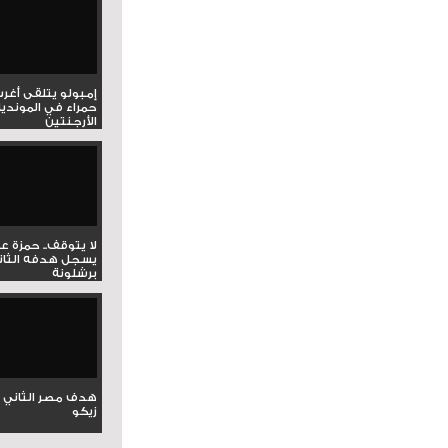
إمبولو يتلقى أغر
حمراء في المونديا
الأرجنتين
لا يتوقف.. حمزة ع
يسجل هدفه الثان
برشلونة
هدف مصر الثاني 
زيكو