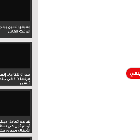
إسبانيا تطيح ببل
الوقت القاتل
يسي
مباراة للتاريخ.. إنج
فرنسا 6-4 ف
تُنسى
شاهد تعادل دينام
أمام ثون في تصف
الأبطال وعدم مشار