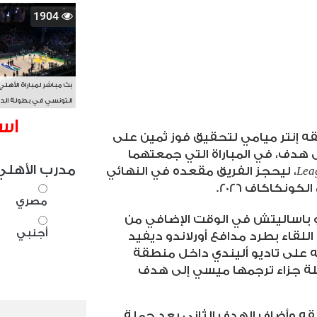
1904
بث مباشر لمباراة الأهلي
التونسي في بطولة الد
الأفريقي BAL
اس
قه إنتر ميامي لتحقيق فوز ثمين على
ل هدف، في المباراة التي جمعتهما
مدرب الأهلي
Lea
، ليحجز الفريق مقعده في النهائي
ونكاكاف 2026
.
مصري
ركو باساليتش في الوقت الإضافي من
أجنبي
اللقاء بطرد مدافع أورلاندو ديفيد
قيقة 74 بعد تدخله على تاديو أليندي داخل منطقة
كلة جزاء ترجمها ميسي إلى هدف
 ميسي تألقه وأضاف الهدف الثاني بعد جملة