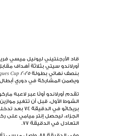
قاد الأرجنتيني ليونيل ميسي فري
أورلاندو سيتي بثلاثة أهداف مقاب
بنصف نهائي بطولة
gues Cup 2025
ويضمن المشاركة في دوري أبطال الك
تقدم أورلاندو أولًا عبر لاعبه ما
الشوط الأول، قبل أن تتغير موازين 
بريكالّو في الد
الجزاء، ليحصل إنتر ميامي على ر
التعادل في الدقيقة 77
.
وفي الدقيقة 88، واصل