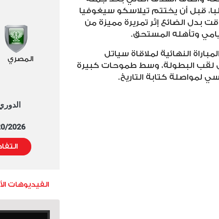
با، قبل أن يختتم تيلاسكو سيغوفيا
قت بدل الضائع إثر تمريرة مميزة من
ميامي وتأهله المستحق
.
لمباراة النهائية لملاقاة سياتل
المصري
ى لقب البطولة، وسط طموحات كبيرة
ي لمواصلة كتابة التاريخ
.
الدوري العا
5/20/2026 التوقيت 
التفا
الفيديوهات ال