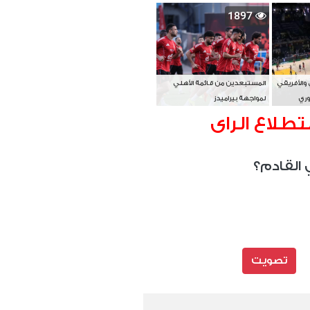
بطل آسيا
1897
 والأفريقي
المستبعدين من قائمة الأهلي
وري
لمواجهة بيراميدز
تطلاع الراى
 القادم؟
تصويت