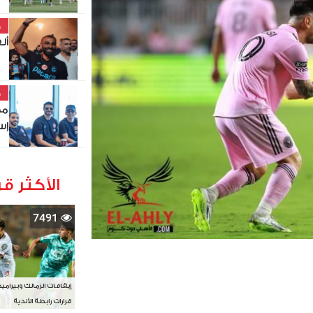
خ
أل
خ
مط
إس
الأكثر قر
7491
إيقافات الزمالك وبيرامي
قرارات رابطة الأندية