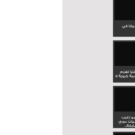
جيكا في
لترا تهزم
ي ملحمة كروية لا
و زغرب
يات دوري
كة...