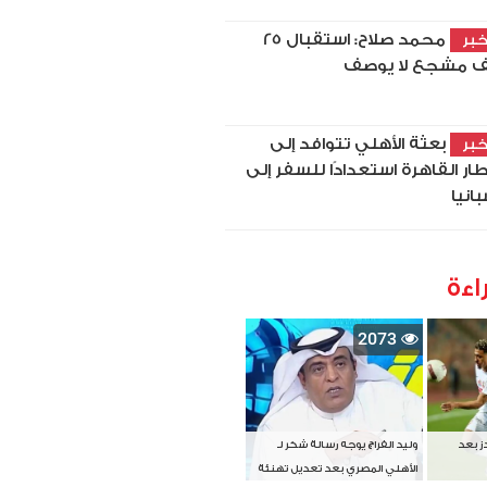
محمد صلاح: استقبال 25
بر
ف مشجع لا يوصف
بعثة الأهلي تتوافد إلى
بر
ار القاهرة استعدادًا للسفر إلى
بانيا
اءة
2073
دز بعد
وليد الفراج يوجه رسالة شكر لـ
الأهلي المصري بعد تعديل تهنئة