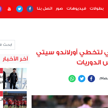
بطولات
فيديوهات
صور
اتصل بنا
 لتخطي أورلاندو سيتي
آخر الأخبار
 الدوريات
خ
يو
صام
WhatsApp
Twitter
Facebook
ال
خ
الـ32 بالكونفدرالية