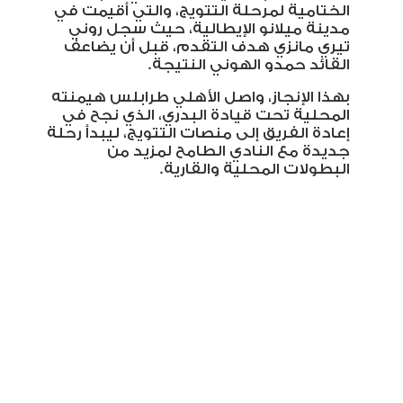
الختامية لمرحلة التتويج، والتي أقيمت في
مدينة ميلانو الإيطالية، حيث سجل روني
تيري مانزي هدف التقدم، قبل أن يضاعف
القائد حمدو الهوني النتيجة
.
بهذا الإنجاز، واصل الأهلي طرابلس هيمنته
المحلية تحت قيادة البدري، الذي نجح في
إعادة الفريق إلى منصات التتويج، ليبدأ رحلة
جديدة مع النادي الطامح لمزيد من
البطولات المحلية والقارية.