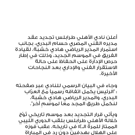
أعلن نادي الأهلي طرابلس تجديد عقد
مديره الفني المصري حسام البدري، بجانب
استمرار المدير الرياضي هادي خشبة، لقيادة
الفريق في الموسم الجديد، وذلك في إطار
حرص الإدارة على الحفاظ على حالة
الاستقرار الفني والإداري بعد النجاحات
الأخيرة
.
وجاء في البيان الرسمي للنادي عبر صفحته
: "الرئيس يكمل اتفاقه رسمياً مع العرّاب
البدري، والمدير الرياضي هادي خشبة،
لنكمل طريق المجد معاً لموسمٍ أخر
."
ويأتي قرار التجديد بعد موسم تاريخي تُوّج
خلاله الأهلي طرابلس بلقب الدوري الليبي
الممتاز للمرة الـ14 في تاريخه، عقب فوزه
على الهلال بهدفين دون رد في المباراة