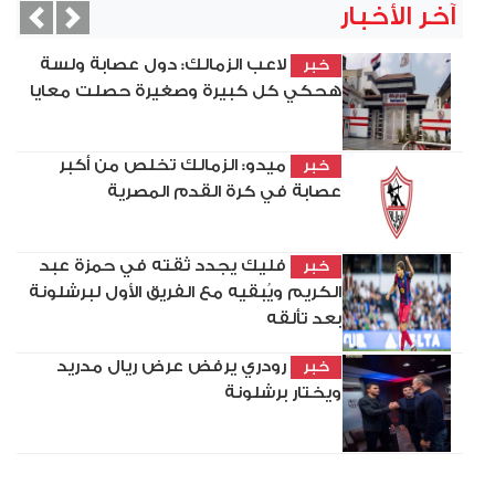
آخر الأخبار
vious
Next
لاعب الزمالك: دول عصابة ولسة
خبر
هحكي كل كبيرة وصغيرة حصلت معايا
ميدو: الزمالك تخلص من أكبر
خبر
عصابة في كرة القدم المصرية
فليك يجدد ثقته في حمزة عبد
خبر
الكريم ويُبقيه مع الفريق الأول لبرشلونة
بعد تألقه
رودري يرفض عرض ريال مدريد
خبر
ويختار برشلونة