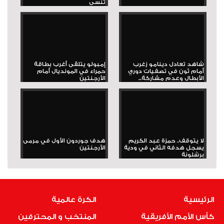
تُنسى
شاهد تعادل دينامو زغرب
إمبولو يتلقى أغرب بطاقة
أمام ثون في تصفيات دوري
حمراء في المونديال أمام
الأبطال وعدم مشاركة...
الأرجنتين
لا يتوقف.. حمزة عبد الكريم
هدف جوردون الأول في مرمى
يسجل هدفه الثاني في ودية
الأرجنتين
برشلونة
الرئيسية
الكرة عالمية
كأس الأمم الأفريقية
المنتخب و المحترفين