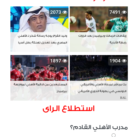
2073
7491
إيقافات الزمالك وبيراميدز بعد قرارات
وليد الفراج يوجه رسالة شكر لـ الأهلي
رابطة الأندية
المصري بعد تعديل تهنئة بطل آسيا
1897
1904
بث مباشر لمباراة الأهلي والأفريقي
المستبعدين من قائمة الأهلي لمواجهة
التونسي في بطولة الدوري الأفريقي
بيراميدز
BAL
استطلاع الراى
مدرب الأهلي القادم؟