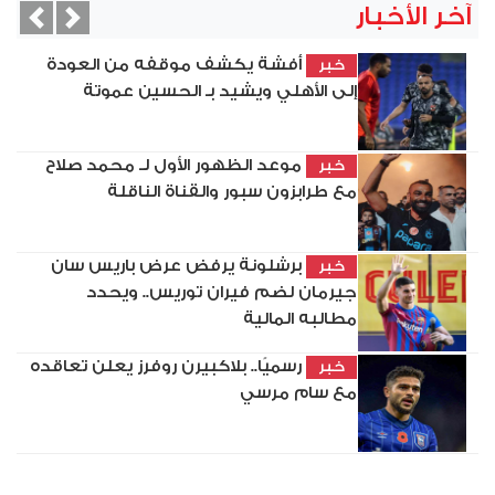
آخر الأخبار
vious
Next
أفشة يكشف موقفه من العودة
خبر
إلى الأهلي ويشيد بـ الحسين عموتة
موعد الظهور الأول لـ محمد صلاح
خبر
مع طرابزون سبور والقناة الناقلة
برشلونة يرفض عرض باريس سان
خبر
جيرمان لضم فيران توريس.. ويحدد
مطالبه المالية
رسميًا.. بلاكبيرن روفرز يعلن تعاقده
خبر
مع سام مرسي