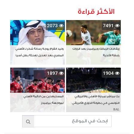
الأكثر قراءة
2073
7491
إيقافات الزمالك وبيراميدز بعد قرارات
وليد الفراج يوجه رسالة شكر لـ الأهلي
رابطة الأندية
المصري بعد تعديل تهنئة بطل آسيا
1897
1904
بث مباشر لمباراة الأهلي والأفريقي
المستبعدين من قائمة الأهلي
التونسي في بطولة الدوري الأفريقي
لمواجهة بيراميدز
BAL