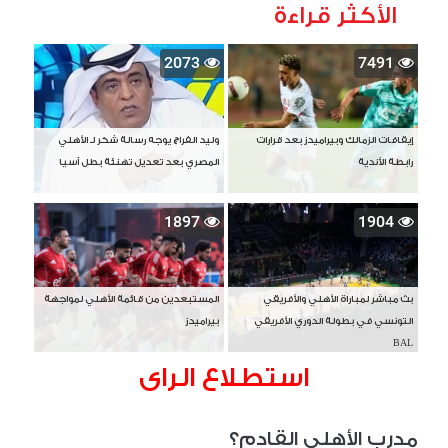
الأكثر قراءة
2073
7491
إيقافات الزمالك وبيراميدز بعد قرارات
وليد الفراج يوجه رسالة شكر لـ الأهلي
رابطة الأندية
المصري بعد تعديل تهنئة بطل آسيا
1897
1904
بث مباشر لمباراة الأهلي والأفريقي
المستبعدين من قائمة الأهلي لمواجهة
التونسي في بطولة الدوري الأفريقي
بيراميدز
BAL
استطلاع الراى
مدرب الأهلي القادم؟