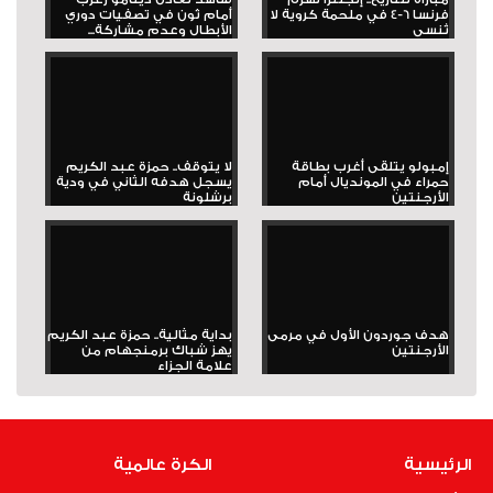
فرنسا 6-4 في ملحمة كروية لا
أمام ثون في تصفيات دوري
تُنسى
الأبطال وعدم مشاركة...
إمبولو يتلقى أغرب بطاقة
لا يتوقف.. حمزة عبد الكريم
حمراء في المونديال أمام
يسجل هدفه الثاني في ودية
الأرجنتين
برشلونة
هدف جوردون الأول في مرمى
بداية مثالية.. حمزة عبد الكريم
الأرجنتين
يهز شباك برمنجهام من
علامة الجزاء
الرئيسية
الكرة عالمية