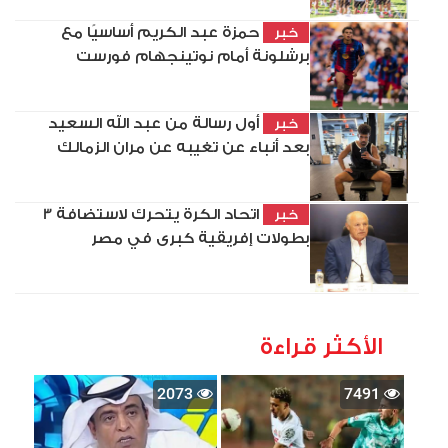
حمزة عبد الكريم أساسيًا مع
خبر
برشلونة أمام نوتينجهام فورست
أول رسالة من عبد الله السعيد
خبر
بعد أنباء عن تغيبه عن مران الزمالك
اتحاد الكرة يتحرك لاستضافة 3
خبر
بطولات إفريقية كبرى في مصر
الأكثر قراءة
2073
7491