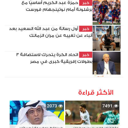
حمزة عبد الكريم أساسيًا مع
خبر
برشلونة أمام نوتينجهام فورست
أول رسالة من عبد الله السعيد بعد
خبر
أنباء عن تغيبه عن مران الزمالك
اتحاد الكرة يتحرك لاستضافة 3
خبر
بطولات إفريقية كبرى في مصر
الأكثر قراءة
2073
7491
إيقافات الزمالك وبيراميدز بعد قرارات
وليد الفراج يوجه رسالة شكر لـ الأهلي