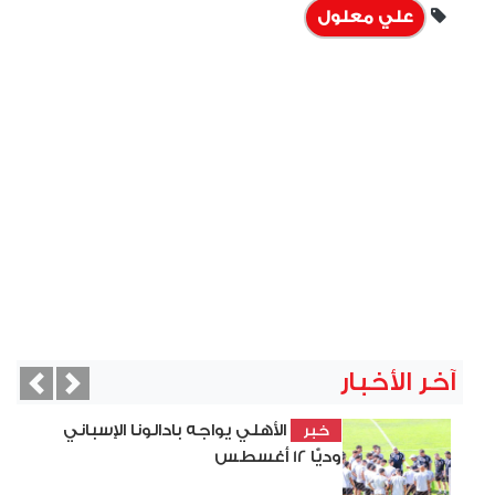
علي معلول
آخر الأخبار
vious
Next
الأهلي يواجه بادالونا الإسباني
خبر
وديًّا 12 أغسطس