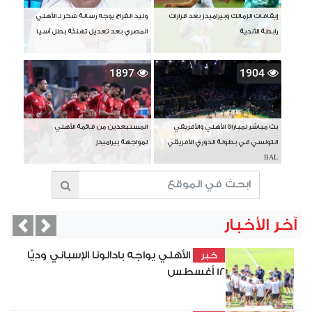
إيقافات الزمالك وبيراميدز بعد قرارات
وليد الفراج يوجه رسالة شكر لـ الأهلي
رابطة الأندية
المصري بعد تعديل تهنئة بطل آسيا
1897
1904
بث مباشر لمباراة الأهلي والأفريقي
المستبعدين من قائمة الأهلي
التونسي في بطولة الدوري الأفريقي
لمواجهة بيراميدز
BAL
آخر الأخبار
vious
Next
الأهلي يواجه بادالونا الإسباني وديًّا
خبر
12 أغسطس