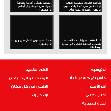
شاهد تعادل دينامو زغرب
إمبولو يتلقى أغرب بطاقة
أمام ثون في تصفيات دوري
حمراء في المونديال أمام
الأبطال وعدم مشاركة...
الأرجنتين
لا يتوقف.. حمزة عبد الكريم
هدف جوردون الأول في مرمى
يسجل هدفه الثاني في ودية
الأرجنتين
برشلونة
الرئيسية
الكرة عالمية
كأس الأمم الأفريقية
المنتخب و المحترفين
أخر الأخبار
الاهلى فى كل مكان
أخبار الاهلى
أراء حمراء
الكرة المصرية