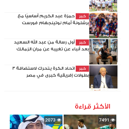
حمزة عبد الكريم أساسيًا مع
خبر
برشلونة أمام نوتينجهام فورست
أول رسالة من عبد الله السعيد
خبر
بعد أنباء عن تغيبه عن مران الزمالك
اتحاد الكرة يتحرك لاستضافة 3
خبر
بطولات إفريقية كبرى في مصر
الأكثر قراءة
2073
7491