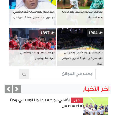
إيقافات الزمالك وبيراميدز بعد قرارات
وليد الفراج يوجه رسالة شكر لـ الأهلي
رابطة الأندية
المصري بعد تعديل تهنئة بطل آسيا
1897
1904
بث مباشر لمباراة الأهلي والأفريقي
المستبعدين من قائمة الأهلي
التونسي في بطولة الدوري الأفريقي
لمواجهة بيراميدز
BAL
آخر الأخبار
vious
Next
الأهلي يواجه بادالونا الإسباني وديًّا
خبر
12 أغسطس