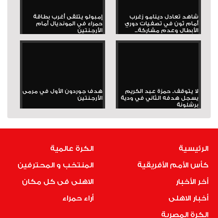
شاهد تعادل دينامو زغرب
إمبولو يتلقى أغرب بطاقة
أمام ثون في تصفيات دوري
حمراء في المونديال أمام
الأبطال وعدم مشاركة...
الأرجنتين
لا يتوقف.. حمزة عبد الكريم
هدف جوردون الأول في مرمى
يسجل هدفه الثاني في ودية
الأرجنتين
برشلونة
الرئيسية
الكرة عالمية
كأس الأمم الأفريقية
المنتخب و المحترفين
أخر الأخبار
الاهلى فى كل مكان
أخبار الاهلى
أراء حمراء
الكرة المصرية