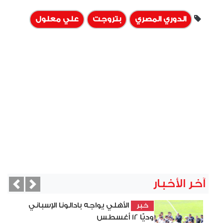
الدوري المصري
بتروجت
علي معلول
آخر الأخبار
vious
Next
الأهلي يواجه بادالونا الإسباني
خبر
وديًّا 12 أغسطس