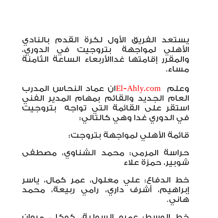
يستعد الفريق الأول لكرة القدم بالنادي
الأهلي لمواجهة
بتروجيت في الدوري،
والمقرر إقامتها غدا
الأربعاء الساعة الثامنة
مساء.
وعلم
El-Ahly.com
ان عماد النحاس المدرب
العام الجديد والقائم بمهام المدير الفني
استقر على القائمة التي تواجه
بتروجيت
في الدوري غدا وهي كالتالي:
قائمة الأهلي لمواجهة بتروجت
:
حراسة المرمى: محمد الشناوي، مصطفى
شوبير، حمزة علاء
خط الدفاع: علي معلول، عمر كمال، ياسر
إبراهيم، أشرف داري، رامي ربيعة، محمد
هاني.
خط الوسط: عمرو السولية، كوكا ، مروان