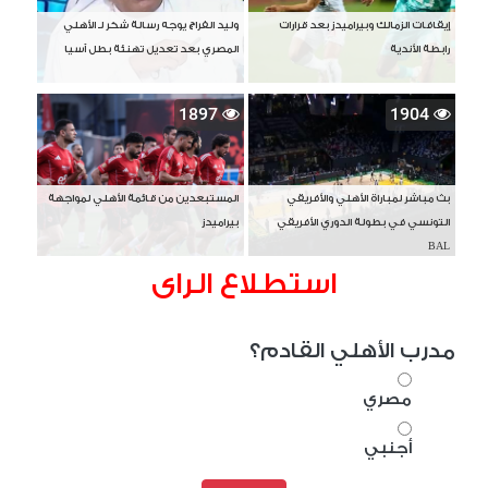
إيقافات الزمالك وبيراميدز بعد قرارات
وليد الفراج يوجه رسالة شكر لـ الأهلي
رابطة الأندية
المصري بعد تعديل تهنئة بطل آسيا
1897
1904
بث مباشر لمباراة الأهلي والأفريقي
المستبعدين من قائمة الأهلي لمواجهة
التونسي في بطولة الدوري الأفريقي
بيراميدز
BAL
استطلاع الراى
مدرب الأهلي القادم؟
مصري
أجنبي