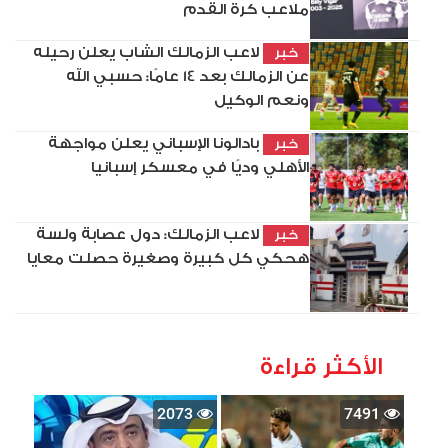
ملاعب كرة القدم
لاعب الزمالك الشاب يعلن رحيله
خبر
عن الزمالك بعد 14 عامًا: حسبي الله
ونعم الوكيل
بادالونا الإسباني يعلن مواجهة
خبر
الأهلي وديًا في معسكر إسبانيا
لاعب الزمالك: دول عصابة ولسة
خبر
هحكي كل كبيرة وصغيرة حصلت معايا
الأكثر قراءة
2073
7491