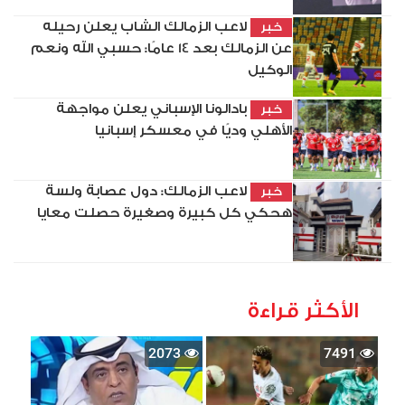
لاعب الزمالك الشاب يعلن رحيله
خبر
عن الزمالك بعد 14 عامًا: حسبي الله ونعم
الوكيل
بادالونا الإسباني يعلن مواجهة
خبر
الأهلي وديًا في معسكر إسبانيا
لاعب الزمالك: دول عصابة ولسة
خبر
هحكي كل كبيرة وصغيرة حصلت معايا
الأكثر قراءة
2073
7491