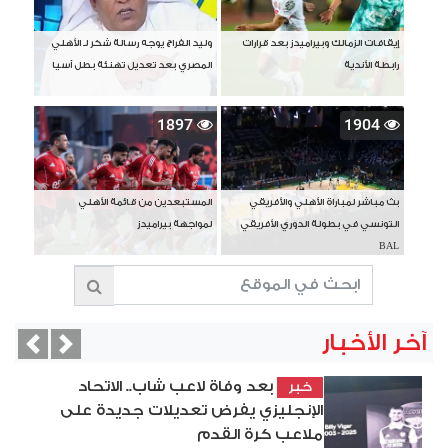
إيقافات الزمالك وبيراميدز بعد قرارات
وليد الفراج يوجه رسالة شكر لـ الأهلي
رابطة الأندية
المصري بعد تعديل تهنئة بطل آسيا
1897
1904
بث مباشر لمباراة الأهلي والأفريقي
المستبعدين من قائمة الأهلي
التونسي في بطولة الدوري الأفريقي
لمواجهة بيراميدز
BAL
آخر الأخبار
vious
Next
بعد وفاة لاعب شاب.. الاتحاد
خبر
الإنجليزي يفرض تعديلات جديدة على
ملاعب كرة القدم