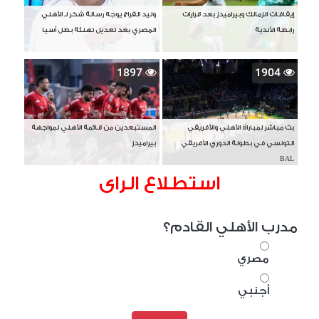
إيقافات الزمالك وبيراميدز بعد قرارات
وليد الفراج يوجه رسالة شكر لـ الأهلي
رابطة الأندية
المصري بعد تعديل تهنئة بطل آسيا
1897
1904
بث مباشر لمباراة الأهلي والأفريقي
المستبعدين من قائمة الأهلي لمواجهة
التونسي في بطولة الدوري الأفريقي
بيراميدز
BAL
استطلاع الراى
مدرب الأهلي القادم؟
مصري
أجنبي