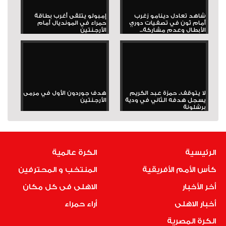
شاهد تعادل دينامو زغرب
إمبولو يتلقى أغرب بطاقة
أمام ثون في تصفيات دوري
حمراء في المونديال أمام
الأبطال وعدم مشاركة...
الأرجنتين
لا يتوقف.. حمزة عبد الكريم
هدف جوردون الأول في مرمى
يسجل هدفه الثاني في ودية
الأرجنتين
برشلونة
الرئيسية
الكرة عالمية
كأس الأمم الأفريقية
المنتخب و المحترفين
أخر الأخبار
الاهلى فى كل مكان
أخبار الاهلى
أراء حمراء
الكرة المصرية