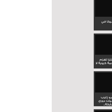
جيكا في
لترا تهزم
ي ملحمة كروية لا
و زغرب
يات دوري
كة...