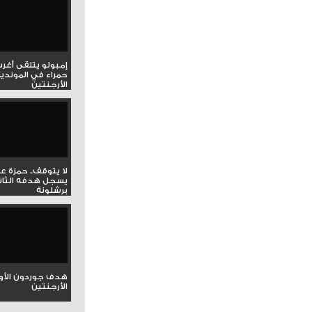
إمبولو يتلقى أغر
حمراء في المونديا
الأرجنتين
لا يتوقف.. حمزة ع
يسجل هدفه الثان
برشلونة
هدف جوردون الأو
الأرجنتين