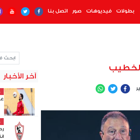
بطولات
فيديوهات
صور
اتصل بنا
الخطيب
آخر الأخبار
ير
WhatsApp
Twitter
Facebook
خ
عل
خ
رح
ان