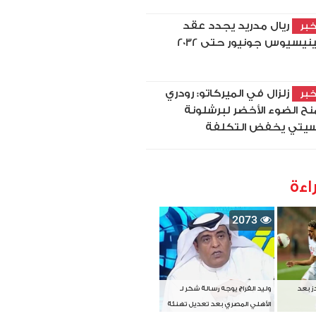
ريال مدريد يجدد عقد
بر
نيسيوس جونيور حتى 2032
زلزال في الميركاتو: رودري
بر
نح الضوء الأخضر لبرشلونة
يتي يخفض التكلفة
اءة
2073
دز بعد
وليد الفراج يوجه رسالة شكر لـ
الأهلي المصري بعد تعديل تهنئة