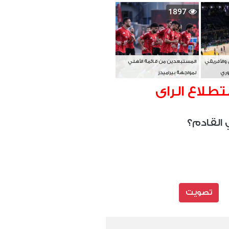
بطل آسيا
1897
 والأفريقي
المستبعدين من قائمة الأهلي
وري
لمواجهة بيراميدز
تطلاع الراى
 القادم؟
تصويت