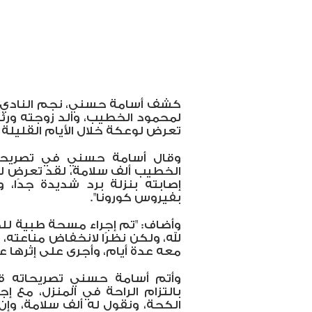
كشف أسامة حسني، نجم النادي ال
لمحمود الخطيب، والد زوجته ورئي
تعرض لوعكة خلال الأيام القليلة 
وقال أسامة حسني في تصريحات
الخطيب ألف سلامة، لقد تعرض ل
إصابته بنزلة برد شديدة جدًا، و
بفيروس كورونا".
وأضاف: "تم إجراء مسحة طبية للخ
لله، ولكن نظرًا لانخفاض مناعته
معه عدة أيام، وأجرى على إثرها 
وأتم أسامة حسني تصريحاته قائل
بالتزام الراحة في المنزل، مع 
الكحة، ونقول له ألف سلامة، وإن 