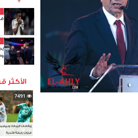
خ
في
خ
يم
وس
الأكثر قر
7491
إيقافات الزمالك وبيرامي
قرارات رابطة الأندية