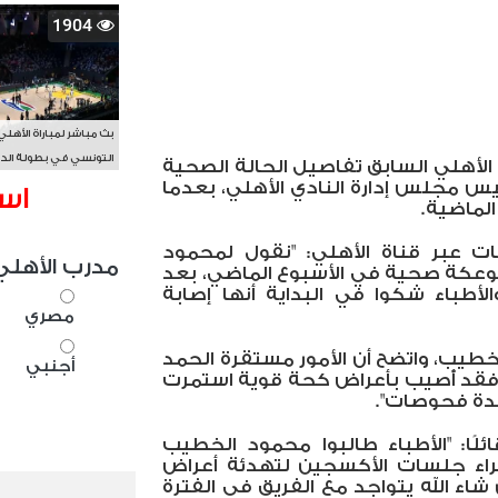
1904
بث مباشر لمباراة الأهلي
التونسي في بطولة الد
أهلي السابق تفاصيل الحالة الصحية
الأفريقي BAL
س مجلس إدارة النادي الأهلي، بعدما
اس
الماضية.
 عبر قناة الأهلي: "نقول لمحمود
مدرب الأهلي
وعكة صحية في الأسبوع الماضي، بعد
الأطباء شكوا في البداية أنها إصابة
مصري
طيب، واتضح أن الأمور مستقرة الحمد
أجنبي
، فقد أٌصيب بأعراض كحة قوية استمرت
عدة فحوصات".
ًا: "الأطباء طالبوا محمود الخطيب
إجراء جلسات الأكسجين لتهدئة أعراض
شاء الله يتواجد مع الفريق في الفترة