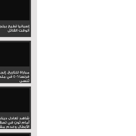
إسبانيا تطيح ببل
الوقت القاتل
مباراة للتاريخ.. إنج
فرنسا 6-4 ف
تُنسى
شاهد تعادل دينام
أمام ثون في تصف
الأبطال وعدم مشار